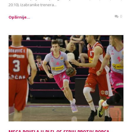
20:10). Izabranike trenera...
0
Opširnije...