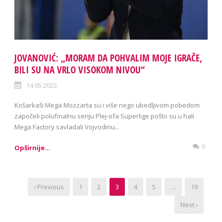
JOVANOVIĆ: „MORAM DA POHVALIM MOJE IGRAČE,
BILI SU NA VRLO VISOKOM NIVOU“
14.05.2022.
Košarkaši Mega Mozzarta su i više nego ubedljivom pobedom
započeli polufinalnu seriju Plej-ofa Superlige pošto su u hali
Mega Factory savladali Vojvodinu...
0
Opširnije...
‹ Previous
1
2
3
4
5
…
19
Next ›