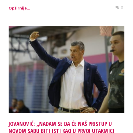
0
Opširnije...
JOVANOVIĆ: „NADAM SE DA ĆE NAŠ PRISTUP U
NOVOM SADU BITI ISTI KAO U PRVOJ UTAKMICI