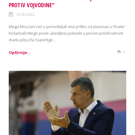
PROTIV VOJVODINE“
15.05.2022.
Mega Mozzart već u ponedeljak ima priliku za plasman u finale!
Košarkaši Mege posle ubedljive pobede u prvom polufinalnom
duelu plej-ofa Superlige...
0
Opširnije...