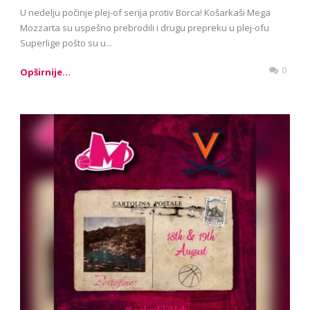
U nedelju počinje plej-of serija protiv Borca! Košarkaši Mega
Mozzarta su uspešno prebrodili i drugu prepreku u plej-ofu
Superlige pošto su u...
0
Opširnije...