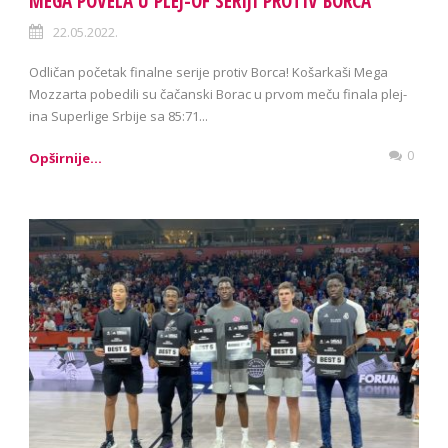
MEGA POVELA U PLEJ-OF SERIJI PROTIV BORCA
22.05.2022.
Odličan početak finalne serije protiv Borca! Košarkaši Mega
Mozzarta pobedili su čačanski Borac u prvom meču finala plej-
ina Superlige Srbije sa 85:71...
0
Opširnije...