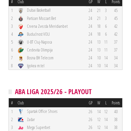
#
Club
GP
W
L
Points
Dubai Basketball
1
24
21
3
45
2
Partizan Mozzart Bet
24
21
3
45
3
Crvena Zvezda Meridianbet
24
18
6
42
4
Budućnost VOLI
24
18
6
42
5
U-BT Cluj-Napoca
24
13
11
37
6
Cedevita Olimpija
24
13
11
37
7
Bosna BH Telecom
24
10
14
34
8
Igokea m:tel
24
10
14
34
ABA LIGA 2025/26 - PLAYOUT
#
Club
GP
W
L
Points
Spartak Office Shoes
1
26
14
12
40
2
Zadar
26
12
14
38
3
Mega Superbet
26
12
14
38