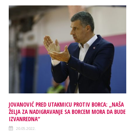
JOVANOVIĆ PRED UTAKMICU PROTIV BORCA: „NAŠA
ŽELJA ZA NADIGRAVANJE SA BORCEM MORA DA BUDE
IZVANREDNA“
20.05.2022.