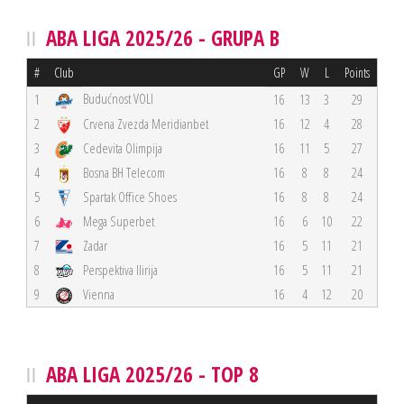
ABA LIGA 2025/26 - GRUPA B
#
Club
GP
W
L
Points
Budućnost VOLI
1
16
13
3
29
2
Crvena Zvezda Meridianbet
16
12
4
28
3
Cedevita Olimpija
16
11
5
27
4
Bosna BH Telecom
16
8
8
24
5
Spartak Office Shoes
16
8
8
24
6
Mega Superbet
16
6
10
22
7
Zadar
16
5
11
21
8
Perspektiva Ilirija
16
5
11
21
9
Vienna
16
4
12
20
ABA LIGA 2025/26 - TOP 8