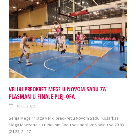
VELIKI PREOKRET MEGE U NOVOM SADU ZA
PLASMAN U FINALE PLEJ-OFA
16.05.2022.
Serija Mege 11:0 za veliki preokret u Novom Sadu! Košarkaši
Mega Mozzarta su u Novom Sadu savladali Vojvodinu sa 79:83
(21:25, 24:17,...