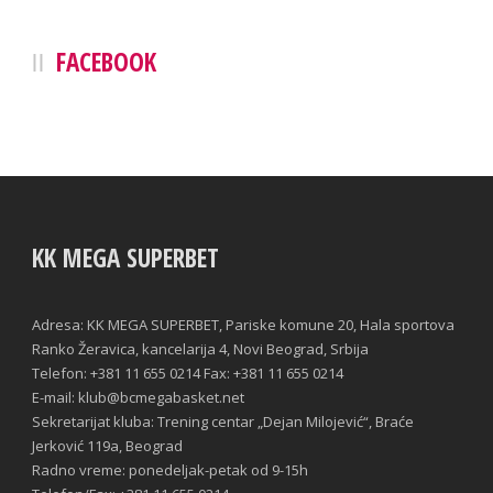
FACEBOOK
KK MEGA SUPERBET
Adresa: KK MEGA SUPERBET, Pariske komune 20, Hala sportova
Ranko Žeravica, kancelarija 4, Novi Beograd, Srbija
Telefon: +381 11 655 0214 Fax: +381 11 655 0214
E-mail: klub@bcmegabasket.net
Sekretarijat kluba: Trening centar „Dejan Milojević“, Braće
Jerković 119a, Beograd
Radno vreme: ponedeljak-petak od 9-15h