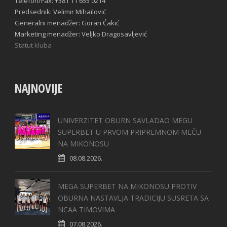
Telefon/Fax: +381 11 655 0214
Predsednik: Velimir Mihailović
Generalni menadžer: Goran Ćakić
Marketing menadžer: Veljko Dragosavljević
Statut kluba
NAJNOVIJE
UNIVERZITET OBURN SAVLADAO MEGU
SUPERBET U PRVOM PRIPREMNOM MEČU
NA MIKONOSU
08.08.2026.
MEGA SUPERBET NA MIKONOSU PROTIV
OBURNA NASTAVLJA TRADICIJU SUSRETA SA
NCAA TIMOVIMA
07.08.2026.