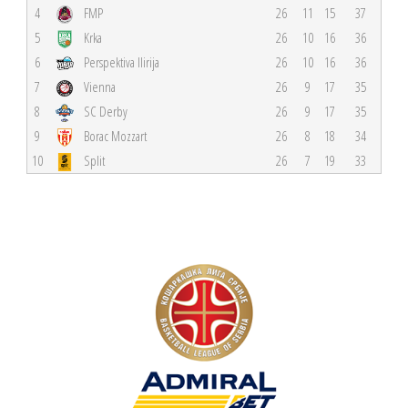
4
FMP
26
11
15
37
5
Krka
26
10
16
36
6
Perspektiva Ilirija
26
10
16
36
7
Vienna
26
9
17
35
8
SC Derby
26
9
17
35
9
Borac Mozzart
26
8
18
34
10
Split
26
7
19
33