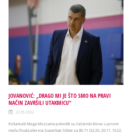
JOVANOVIĆ: „DRAGO MI JE ŠTO SMO NA PRAVI
NAČIN ZAVRŠILI UTAKMICU“
22.05.2022.
Košarkaši Mega Mozzarta pobedili su čačanski Borac u prvom
meču finala plej-ina Superlige Srbije sa 85:71 (32:20, 20:17, 13:22,