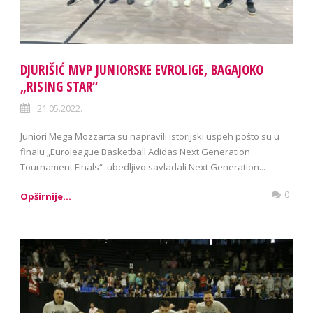
DJURIŠIĆ MVP JUNIORSKE EVROLIGE, BAGAJOKO
„RISING STAR“
21.05.2022.
Juniori Mega Mozzarta su napravili istorijski uspeh pošto su u
finalu „Euroleague Basketball Adidas Next Generation
Tournament Finals“ ubedljivo savladali Next Generation...
0
Opširnije...