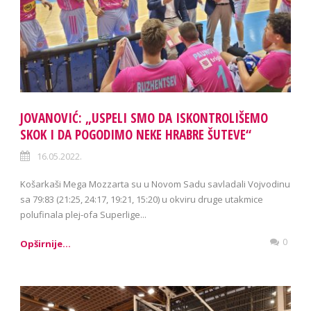
JOVANOVIĆ: „USPELI SMO DA ISKONTROLIŠEMO
SKOK I DA POGODIMO NEKE HRABRE ŠUTEVE“
16.05.2022.
Košarkaši Mega Mozzarta su u Novom Sadu savladali Vojvodinu
sa 79:83 (21:25, 24:17, 19:21, 15:20) u okviru druge utakmice
polufinala plej-ofa Superlige...
0
Opširnije...