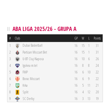
ABA LIGA 2025/26 - GRUPA A
#
Club
GP
W
L
Points
Dubai Basketball
1
16
15
1
31
2
Partizan Mozzart Bet
16
15
1
31
3
U-BT Cluj-Napoca
16
10
6
26
4
Igokea m:tel
16
8
8
24
5
FMP
16
6
10
22
6
Borac Mozzart
16
6
9
22
7
Krka
16
5
11
21
8
Split
16
4
12
20
9
SC Derby
16
3
13
19