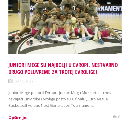
JUNIORI MEGE SU NAJBOLJI U EVROPI, NESTVARNO
DRUGO POLUVREME ZA TROFEJ EVROLIGE!
21.05.2022.
Juniori Mege pokorili Evropu! Juniori Mega Mozzarta su novi
osvajači juniorske Evrolige pošto su u finalu „Euroleague
Basketball Adidas Next Generation Tournament...
0
Opširnije...