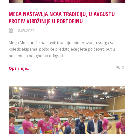
MEGA NASTAVLJA NCAA TRADICIJU, U AVGUSTU
PROTIV VIRDŽINIJE U PORTOFINU
18.05.2022.
Mega Mozzart će nastaviti tradiciju odmeravanja snaga sa
koledž ekipama, pošto će predstojećeg leta po četvrti put u
poslednjih pet godina odigrati...
0
Opširnije...