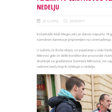
NEDELJU
23.12.2016.
2016/2017
Košarkaški klub Mega Leks je danas napunio 18 g
narednim danima je pripremljen niz iznenađenja.
U subotu će Roda ekipa, uz pojačanje u vidu Deda Mr
Mitrovici gde će deliti konditorske proizvode i kar
druženje sa građanima Sremske Mitrovice, svi za
važnom meču koji ih očekuje u nedelju.