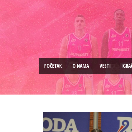
PОČETAK
O NAMA
VESTI
IGRA