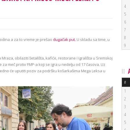
4
5
6
7
8
odina a za to vreme je prešao
dugačak put.
U skladu sa time, u
9
aza, obilaziti šetališta, kafiće, restorane i igrališta u Sremskoj
te za meč protiv FMP-a koji se igra u nedelju od 17 časova. Uz
jedno će uputiti poziv za podršku košarkašima Mega Leksa u
#
1
2
3
4
5