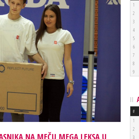
1
2
3
4
5
6
7
8
9
#
1
2
ASNIKA NA MEČU MEGA LEKSA U
3