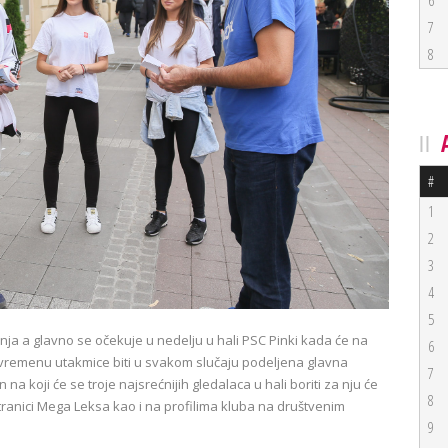
6
7
8
#
1
2
3
4
5
ja a glavno se očekuje u nedelju u hali PSC Pinki kada će na
6
vremenu utakmice biti u svakom slučaju podeljena glavna
7
 koji će se troje najsrećnijih gledalaca u hali boriti za nju će
8
stranici Mega Leksa kao i na profilima kluba na društvenim
9