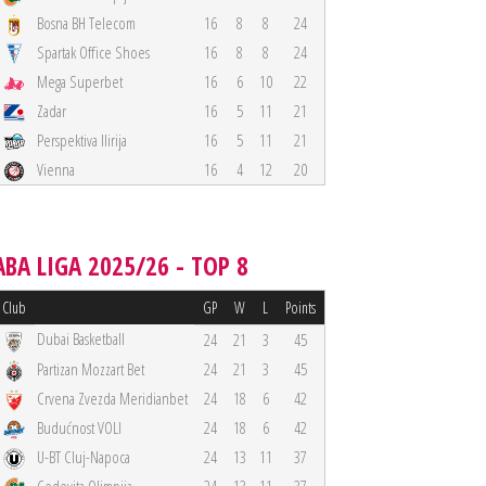
Bosna BH Telecom
16
8
8
24
Spartak Office Shoes
16
8
8
24
Mega Superbet
16
6
10
22
Zadar
16
5
11
21
Perspektiva Ilirija
16
5
11
21
Vienna
16
4
12
20
ABA LIGA 2025/26 - TOP 8
Club
GP
W
L
Points
Dubai Basketball
24
21
3
45
Partizan Mozzart Bet
24
21
3
45
Crvena Zvezda Meridianbet
24
18
6
42
Budućnost VOLI
24
18
6
42
U-BT Cluj-Napoca
24
13
11
37