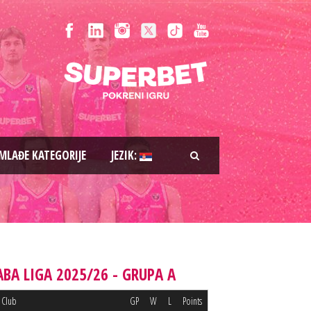
MLAĐE KATEGORIJE
JEZIK:
ABA LIGA 2025/26 - GRUPA A
Club
GP
W
L
Points