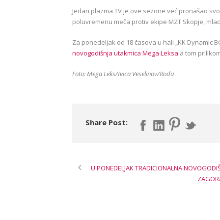
Jedan plazma TV je ove sezone već pronašao svo
poluvremenu meča protiv ekipe MZT Skopje, mlad
Za ponedeljak od 18 časova u hali „KK Dynamic B
novogodišnja utakmica Mega Leksa
a tom priliko
Foto: Mega Leks/Ivica Veselinov/Roda
Share Post:
U PONEDELJAK TRADICIONALNA NOVOGODIŠ
ZAGORA