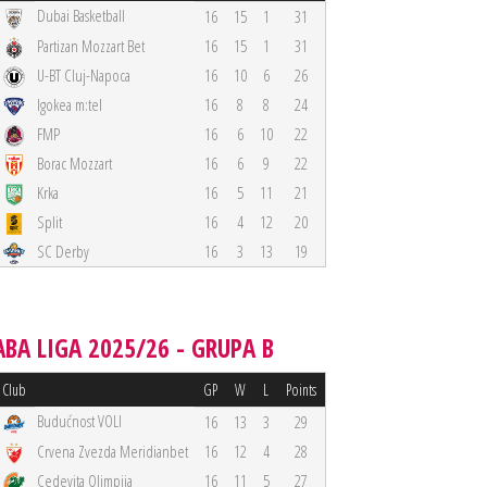
Dubai Basketball
16
15
1
31
Partizan Mozzart Bet
16
15
1
31
U-BT Cluj-Napoca
16
10
6
26
Igokea m:tel
16
8
8
24
FMP
16
6
10
22
Borac Mozzart
16
6
9
22
Krka
16
5
11
21
Split
16
4
12
20
SC Derby
16
3
13
19
ABA LIGA 2025/26 - GRUPA B
Club
GP
W
L
Points
Budućnost VOLI
16
13
3
29
Crvena Zvezda Meridianbet
16
12
4
28
Cedevita Olimpija
16
11
5
27