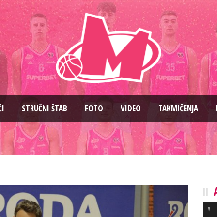
ČI
STRUČNI ŠTAB
FOTO
VIDEO
TAKMIČENJA
#