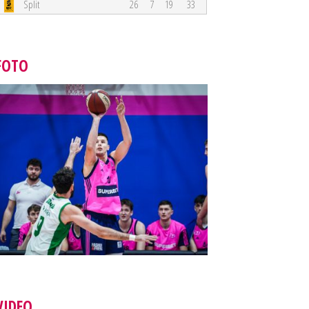
Split
26
7
19
33
FOTO
VIDEO