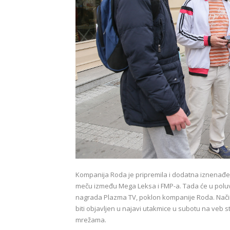
Kompanija Roda je pripremila i dodatna iznenađen
meču između Mega Leksa i FMP-a. Tada će u polu
nagrada Plazma TV, poklon kompanije Roda. Način na
biti objavljen u najavi utakmice u subotu na veb 
mrežama.