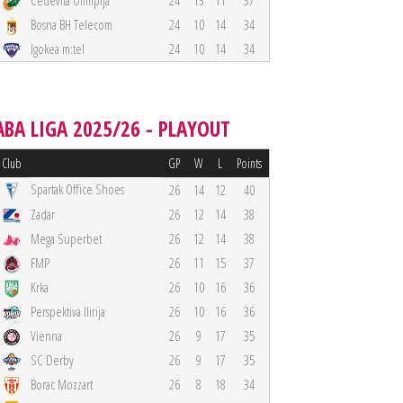
Cedevita Olimpija
24
13
11
37
Bosna BH Telecom
24
10
14
34
Igokea m:tel
24
10
14
34
ABA LIGA 2025/26 - PLAYOUT
Club
GP
W
L
Points
Spartak Office Shoes
26
14
12
40
Zadar
26
12
14
38
Mega Superbet
26
12
14
38
FMP
26
11
15
37
Krka
26
10
16
36
Perspektiva Ilirija
26
10
16
36
Vienna
26
9
17
35
SC Derby
26
9
17
35
Borac Mozzart
26
8
18
34