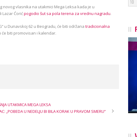
10
g novog vlasnika na utakmici Mega Leksa kada je u
i Lazar Ćorić
pogodio šut sa pola terena za vrednu nagradu
.
G“ u Dunavskoj 62 u Beogradu, će biti održana
tradicionalna
m će biti promovisan i kalendar.
NJA UTAKMICA MEGA LEKSA
C: „POBEDA U NEDELJU BI BILA KORAK U PRAVOM SMERU“