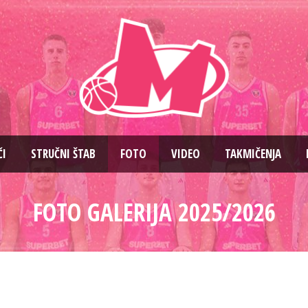
ČI
STRUČNI ŠTAB
FOTO
VIDEO
TAKMIČENJA
FOTO GALERIJA 2025/2026