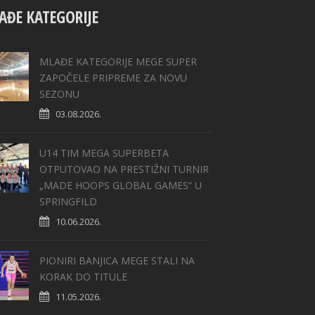
AĐE KATEGORIJE
MLAĐE KATEGORIJE MEGE SUPER
ZAPOČELE PRIPREME ZA NOVU
SEZONU
03.08.2026.
U14 TIM MEGA SUPERBETA
OTPUTOVAO NA PRESTIŽNI TURNIR
„MADE HOOPS GLOBAL GAMES“ U
SPRINGFILD
10.06.2026.
PIONIRI BANJICA MEGE STALI NA
KORAK DO TITULE
11.05.2026.