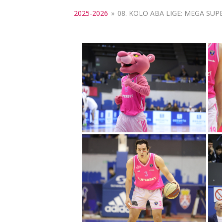
2025-2026
»
08. KOLO ABA LIGE: MEGA SU