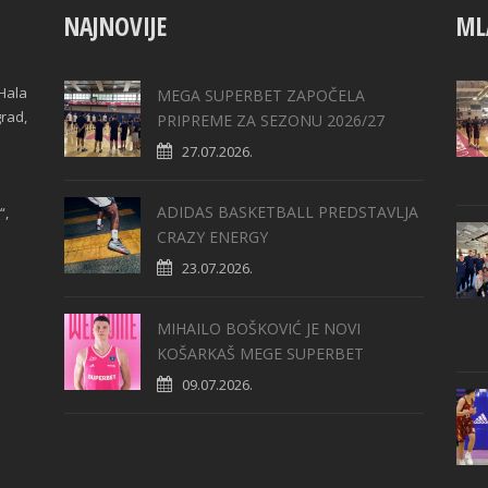
NAJNOVIJE
ML
Hala
MEGA SUPERBET ZAPOČELA
grad,
PRIPREME ZA SEZONU 2026/27
27.07.2026.
ADIDAS BASKETBALL PREDSTAVLJA
“,
CRAZY ENERGY
23.07.2026.
MIHAILO BOŠKOVIĆ JE NOVI
KOŠARKAŠ MEGE SUPERBET
09.07.2026.