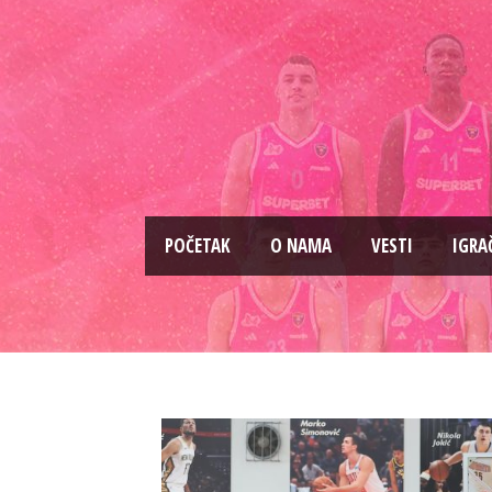
PОČETAK
O NAMA
VESTI
IGRA