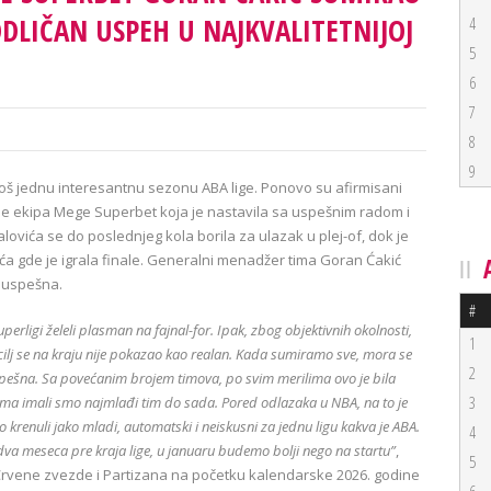
ODLIČAN USPEH U NAJKVALITETNIJOJ
4
5
6
7
8
9
 još jednu interesantnu sezonu ABA lige. Ponovo su afirmisani
i je ekipa Mege Superbet koja je nastavila sa uspešnim radom i
ovića se do poslednjeg kola borila za ulazak u plej-of, dok je
ća gde je igrala finale. Generalni menadžer tima Goran Ćakić
a uspešna.
#
rligi želeli plasman na fajnal-for. Ipak, zbog objektivnih okolnosti,
1
 cilj se na kraju nije pokazao kao realan. Kada sumiramo sve, mora se
2
uspešna. Sa povećanim brojem timova, po svim merilima ovo je bila
3
nama imali smo najmlađi tim do sada. Pored odlazaka u NBA, na to je
mo krenuli jako mladi, automatski i neiskusni za jednu ligu kakva je ABA.
4
 meseca pre kraja lige, u januaru budemo bolji nego na startu”
,
5
 Crvene zvezde i Partizana na početku kalendarske 2026. godine