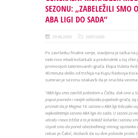
SEZONU: „ZABELEŽILI SMO 
ABA LIGI DO SADA“
29.06.2026.
2025/2026
Po završetku finalne serije, stavljena je tačka na
neki novi mladi košarkaši a predvodnik u toj sfer
promocijom talentovanih igrača. Ekipa Vuleta Avdal
40 minuta delilo od trofeja na Kupu Radivoja Kora
sumirao je sezonu istakavši da je ona bila veom
“ABA ligu smo završili pobedom u Čačku, dok smo u Supe
poput povreda i ranijih odlazaka pojedinih igrača, taj
priznati da je Megina 14. sezona u ABA ligi bila jako 
najkvalitetnija sezona ABA lige do sada. U sezoni za 
uticalo i novo tržište a to je koledž košarka i sezonu s
Uspeli smo da pored obezbeđenog mirnog opstanka dva
rekao je Ćakić, dodavši da su dve pobede protiv