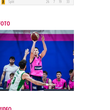
Split
26
7
19
33
FOTO
VIDEO