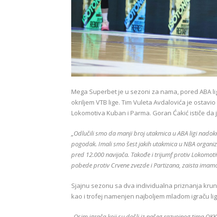
Mega Superbet je u sezoni za nama, pored ABA lig
okriljem VTB lige. Tim Vuleta Avdalovića je ostavi
Lokomotiva Kuban i Parma. Goran Ćakić ističe da j
„Odlučili smo da manji broj utakmica u ABA ligi nado
pogodak. Imali smo šest jakih utakmica u NBA organiz
pred 12.000 navijača. Takođe i trijumf protiv Lokomot
pobede protiv Crvene zvezde i Partizana, zaista imamo
Sjajnu sezonu sa dva individualna priznanja krun
kao i trofej namenjen najboljem mladom igraču lige
„Osim igrača koji su došli iz našeg razvojnog tima OKK