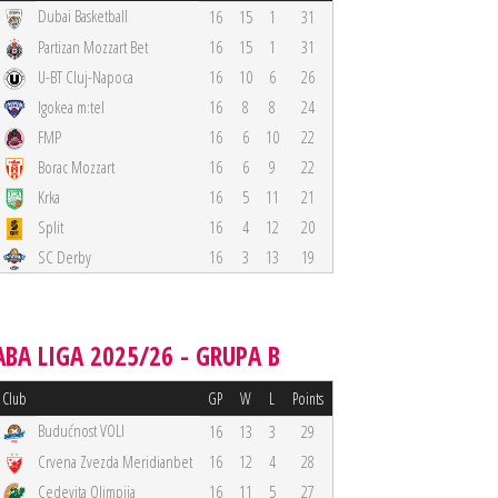
Dubai Basketball
16
15
1
31
Partizan Mozzart Bet
16
15
1
31
U-BT Cluj-Napoca
16
10
6
26
Igokea m:tel
16
8
8
24
FMP
16
6
10
22
Borac Mozzart
16
6
9
22
Krka
16
5
11
21
Split
16
4
12
20
SC Derby
16
3
13
19
ABA LIGA 2025/26 - GRUPA B
Club
GP
W
L
Points
Budućnost VOLI
16
13
3
29
Crvena Zvezda Meridianbet
16
12
4
28
Cedevita Olimpija
16
11
5
27