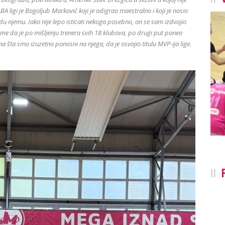
BA ligi je Bogoljub Marković koji je odigrao maestralno i koji je nosio
e idu njemu. Iako nije lepo isticati nekoga posebno, on se sam izdvojio
time da je po mišljenju trenera svih 18 klubova, po drugi put poneo
i na šta smo izuzetno ponosni na njega, da je osvojio titulu MVP-ija lige.