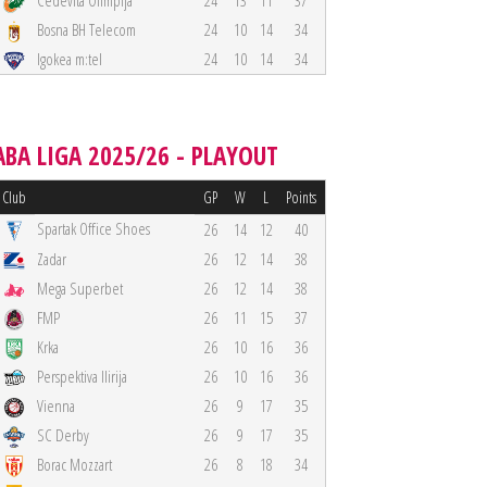
Cedevita Olimpija
24
13
11
37
Bosna BH Telecom
24
10
14
34
Igokea m:tel
24
10
14
34
ABA LIGA 2025/26 - PLAYOUT
Club
GP
W
L
Points
Spartak Office Shoes
26
14
12
40
Zadar
26
12
14
38
Mega Superbet
26
12
14
38
FMP
26
11
15
37
Krka
26
10
16
36
Perspektiva Ilirija
26
10
16
36
Vienna
26
9
17
35
SC Derby
26
9
17
35
Borac Mozzart
26
8
18
34