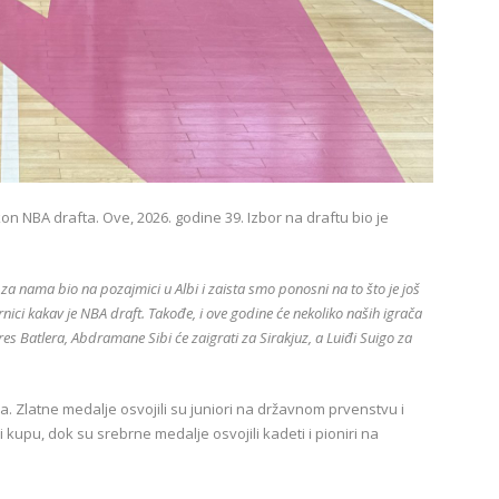
 NBA drafta. Ove, 2026. godine 39. Izbor na draftu bio je
za nama bio na pozajmici u Albi i zaista smo ponosni na to što je još
ici kakav je NBA draft. Takođe, i ove godine će nekoliko naših igrača
dres Batlera, Abdramane Sibi će zaigrati za Sirakjuz, a Luiđi Suigo za
a. Zlatne medalje osvojili su juniori na državnom prvenstvu i
i kupu, dok su srebrne medalje osvojili kadeti i pioniri na