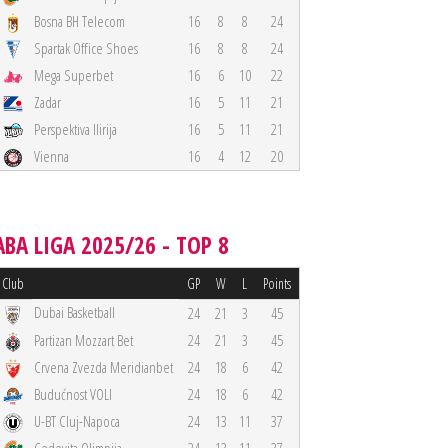
Bosna BH Telecom
16
8
8
24
Spartak Office Shoes
16
8
8
24
Mega Superbet
16
6
10
22
Zadar
16
5
11
21
Perspektiva Ilirija
16
5
11
21
Vienna
16
4
12
20
ABA LIGA 2025/26 - TOP 8
Club
GP
W
L
Points
Dubai Basketball
24
21
3
45
Partizan Mozzart Bet
24
21
3
45
Crvena Zvezda Meridianbet
24
18
6
42
Budućnost VOLI
24
18
6
42
U-BT Cluj-Napoca
24
13
11
37