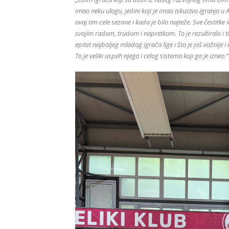
imao neku ulogu, jedini koji je imao iskustvo igranja u A
ovaj tim cele sezone i kada je bilo najteže. Sve čestitk
svojim radom, trudom i napretkom. To je rezultiralo i 
epitet najboljeg mladog igrača lige i što je još važnije 
To je veliki uspeh njega i celog sistema koji ga je izneo.“