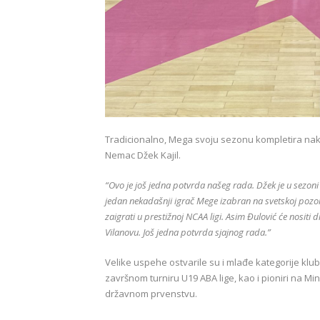
Tradicionalno, Mega svoju sezonu kompletira nakon
Nemac Džek Kajil.
“Ovo je još jedna potvrda našeg rada. Džek je u sezoni 
jedan nekadašnji igrač Mege izabran na svetskoj pozorn
zaigrati u prestižnoj NCAA ligi. Asim Đulović će nositi 
Vilanovu. Još jedna potvrda sjajnog rada.”
Velike uspehe ostvarile su i mlađe kategorije klub
završnom turniru U19 ABA lige, kao i pioniri na Min
državnom prvenstvu.