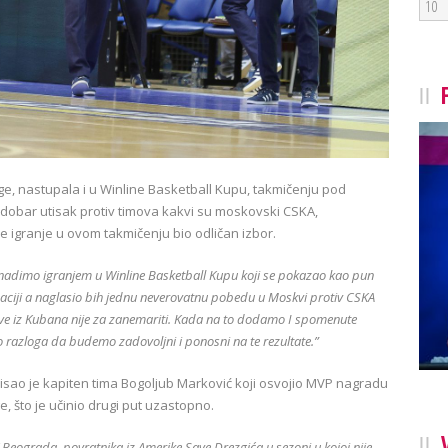
10
e, nastupala i u Winline Basketball Kupu, takmičenju pod
o dobar utisak protiv timova kakvi su moskovski CSKA,
e igranje u ovom takmičenju bio odličan izbor.
knadimo igranjem u Winline Basketball Kupu koji se pokazao kao pun
aciji a naglasio bih jednu neverovatnu pobedu u Moskvi protiv CSKA
ive iz Kubana nije za zanemariti. Kada na to dodamo I spomenute
 razloga da budemo zadovoljni i ponosni na te rezultate.”
isao je kapiten tima Bogoljub Marković koji osvojio MVP nagradu
, što je učinio drugi put uzastopno.
 Beograda, povratnika iz Amerike Save Drezgića u sezoni u kojoj nije