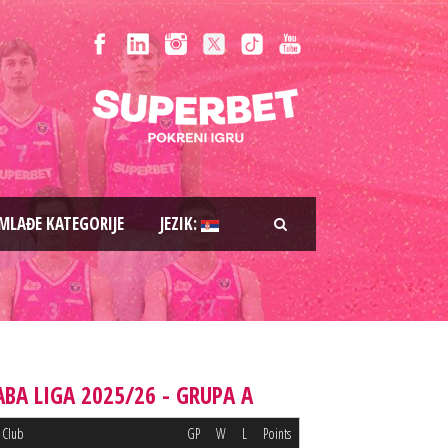
MLAĐE KATEGORIJE
JEZIK:
ABA LIGA 2025/26 - GRUPA A
Club
GP
W
L
Points