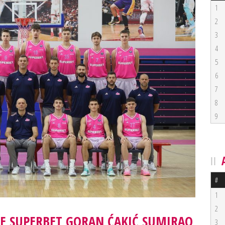
1
2
3
4
5
6
7
8
9
#
1
2
E SUPERBET GORAN ĆAKIĆ SUMIRAO
3