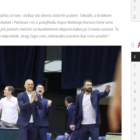
6
7
a važna za nas i dokaz da idemo dobrim putem. Takođe, u kratkom
8
dali i Partizan I to u polufinalu Kupa Radivoja Koraća čime smo
 i još jednim mečom sa kvalitetnom ekipom kakva je Crvena zvezda. To
ski napredak, zbog čega smo zadovoljni poslom koji smo uradili.“
#
1
2
3
4
5
6
7
8
9