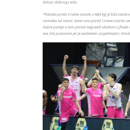
dokaz dobrog rada:
“Pobeda protiv Crvene zvezde u ABA ligi je bila zaist
razmaku od mesec dana smo pored Crvene zvezde savla
dobre partije u tom period nagradili ulaskom u finale
nas čini ponosnim jer je evidentan i pojedinačni i tim