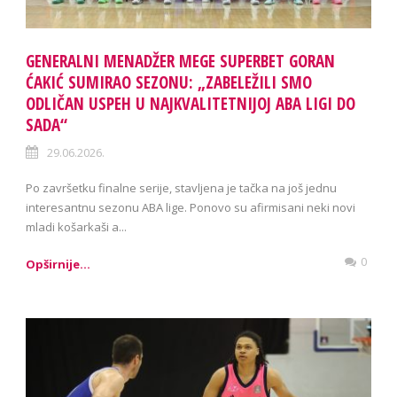
GENERALNI MENADŽER MEGE SUPERBET GORAN
ĆAKIĆ SUMIRAO SEZONU: „ZABELEŽILI SMO
ODLIČAN USPEH U NAJKVALITETNIJOJ ABA LIGI DO
SADA“
29.06.2026.
Po završetku finalne serije, stavljena je tačka na još jednu
interesantnu sezonu ABA lige. Ponovo su afirmisani neki novi
mladi košarkaši a...
0
Opširnije...