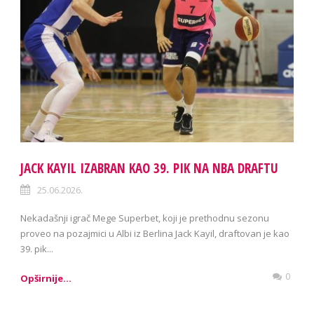
JACK KAYIL IZABRAN KAO 39. PIK NA NBA DRAFTU
25.06.2026.
Nekadašnji igrač Mege Superbet, koji je prethodnu sezonu
proveo na pozajmici u Albi iz Berlina Jack Kayil, draftovan je kao
39. pik...
0
Opširnije...