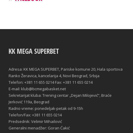
KK MEGA SUPERBET
Adresa: KK MEGA SUPERBET, Pariske komune 20, Hala sportova
Ranko Žeravica, kancelarija 4, Novi Beograd, Srbija
Telefon: +381 11 655 0214 Fax: +381 11 655 0214
E-mail: klub@bcmegabasket.net
Sekretarijat kluba: Trening centar „Dejan Milojević“, Braće
Jerković 119a, Beograd
Radno vreme: ponedeljak-petak od 9-15h
Telefon/Fax: +381 11 655 0214
Predsednik: Velimir Mihailović
Generalni menadžer: Goran Ćakić