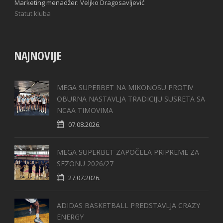
Marketing menadžer: Veljko Dragosavljević
Statut kluba
NAJNOVIJE
MEGA SUPERBET NA MIKONOSU PROTIV
OBURNA NASTAVLJA TRADICIJU SUSRETA SA
NCAA TIMOVIMA
07.08.2026.
MEGA SUPERBET ZAPOČELA PRIPREME ZA
SEZONU 2026/27
27.07.2026.
ADIDAS BASKETBALL PREDSTAVLJA CRAZY
ENERGY