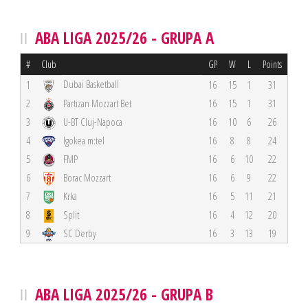
ABA LIGA 2025/26 - GRUPA A
#
Club
GP
W
L
Points
Dubai Basketball
1
16
15
1
31
2
Partizan Mozzart Bet
16
15
1
31
3
U-BT Cluj-Napoca
16
10
6
26
4
Igokea m:tel
16
8
8
24
5
FMP
16
6
10
22
6
Borac Mozzart
16
6
9
22
7
Krka
16
5
11
21
8
Split
16
4
12
20
9
SC Derby
16
3
13
19
ABA LIGA 2025/26 - GRUPA B