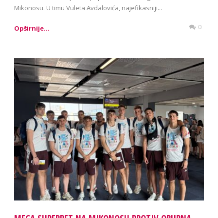
Mikonosu. U timu Vuleta Avdalovića, najefikasniji...
0
Opširnije...