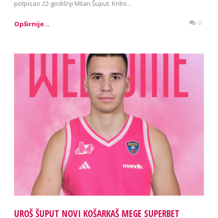
potpisao 22-godišnji Milan Šuput. Krilni...
0
Opširnije...
UROŠ ŠUPUT NOVI KOŠARKAŠ MEGE SUPERBET