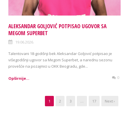
ALEKSANDAR GOLJOVIĆ POTPISAO UGOVOR SA
MEGOM SUPERBET
19.06.2026.
Talentovani 18-godišnji bek Aleksandar Goljović potpisao je
višegodišnji ugovor sa Megom Superbet, a narednu sezonu
provešće na pozajmici u OKK Beogradu, gde...
0
Opširnije...
1
2
3
…
17
Next ›