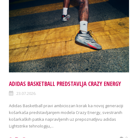
ADIDAS BASKETBALL PREDSTAVLJA CRAZY ENERGY
23.07.2026.
Adidas Basketball pravi ambiciozan korak ka novoj generaciji
košarkaša predstavljanjem modela Crazy Energy, svestranih
košarkaških patika napravljenih uz prepoznatljivu adidas
Lightstrike tehnologiju,...
0