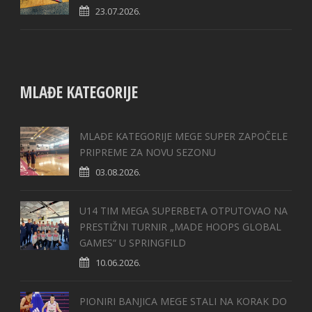
23.07.2026.
MLAĐE KATEGORIJE
MLAĐE KATEGORIJE MEGE SUPER ZAPOČELE
PRIPREME ZA NOVU SEZONU
03.08.2026.
U14 TIM MEGA SUPERBETA OTPUTOVAO NA
PRESTIŽNI TURNIR „MADE HOOPS GLOBAL
GAMES“ U SPRINGFILD
10.06.2026.
PIONIRI BANJICA MEGE STALI NA KORAK DO