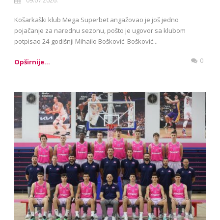
09.07.2026.
Košarkaški klub Mega Superbet angažovao je još jedno
pojačanje za narednu sezonu, pošto je ugovor sa klubom
potpisao 24-godišnji Mihailo Bošković. Bošković...
0
Opširnije...