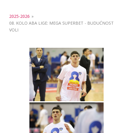
2025-2026
»
08. KOLO ABA LIGE: MEGA SUPERBET - BUDUĆNOST
VOLI