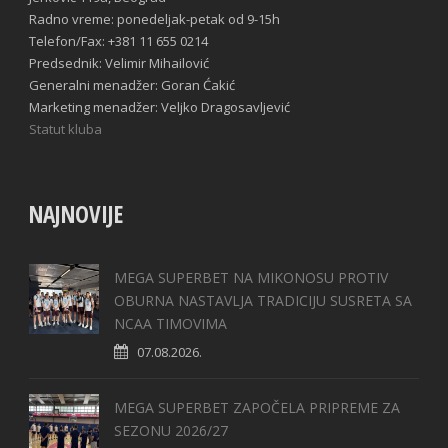
Radno vreme: ponedeljak-petak od 9-15h
Telefon/Fax: +381 11 655 0214
Predsednik: Velimir Mihailović
Generalni menadžer: Goran Ćakić
Marketing menadžer: Veljko Dragosavljević
Statut kluba
NAJNOVIJE
MEGA SUPERBET NA MIKONOSU PROTIV
OBURNA NASTAVLJA TRADICIJU SUSRETA SA
NCAA TIMOVIMA
07.08.2026.
MEGA SUPERBET ZAPOČELA PRIPREME ZA
SEZONU 2026/27