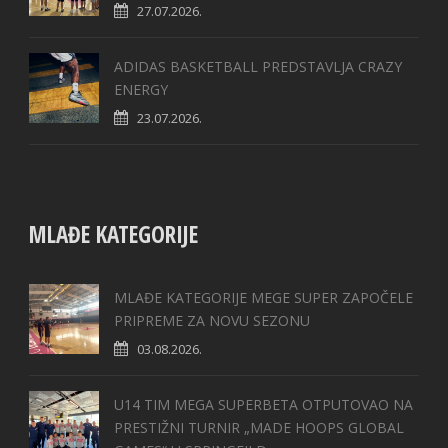
27.07.2026.
ADIDAS BASKETBALL PREDSTAVLJA CRAZY
ENERGY
23.07.2026.
MLAĐE KATEGORIJE
MLAĐE KATEGORIJE MEGE SUPER ZAPOČELE
PRIPREME ZA NOVU SEZONU
03.08.2026.
U14 TIM MEGA SUPERBETA OTPUTOVAO NA
PRESTIŽNI TURNIR „MADE HOOPS GLOBAL