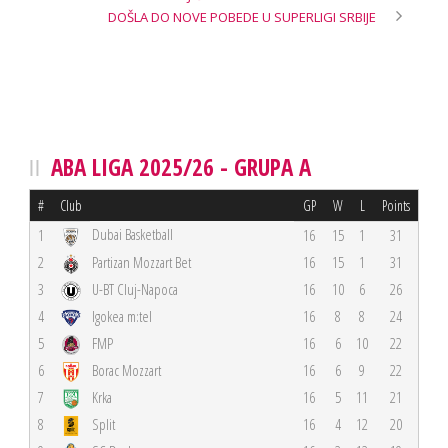
DOŠLA DO NOVE POBEDE U SUPERLIGI SRBIJE
ABA LIGA 2025/26 - GRUPA A
#
Club
GP
W
L
Points
Dubai Basketball
1
16
15
1
31
2
Partizan Mozzart Bet
16
15
1
31
3
U-BT Cluj-Napoca
16
10
6
26
4
Igokea m:tel
16
8
8
24
5
FMP
16
6
10
22
6
Borac Mozzart
16
6
9
22
7
Krka
16
5
11
21
8
Split
16
4
12
20