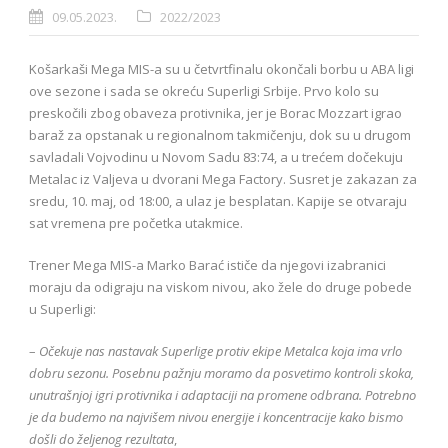
09.05.2023.
2022/2023
Košarkaši Mega MIS-a su u četvrtfinalu okončali borbu u ABA ligi
ove sezone i sada se okreću Superligi Srbije. Prvo kolo su
preskočili zbog obaveza protivnika, jer je Borac Mozzart igrao
baraž za opstanak u regionalnom takmičenju, dok su u drugom
savladali Vojvodinu u Novom Sadu 83:74, a u trećem dočekuju
Metalac iz Valjeva u dvorani Mega Factory. Susret je zakazan za
sredu, 10. maj, od 18:00, a ulaz je besplatan. Kapije se otvaraju
sat vremena pre početka utakmice.
Trener Mega MIS-a Marko Barać ističe da njegovi izabranici
moraju da odigraju na viskom nivou, ako žele do druge pobede
u Superligi:
–
Očekuje nas nastavak Superlige protiv ekipe Metalca koja ima vrlo
dobru sezonu. Posebnu pažnju moramo da posvetimo kontroli skoka,
unutrašnjoj igri protivnika i adaptaciji na promene odbrana. Potrebno
je da budemo na najvišem nivou energije i koncentracije kako bismo
došli do željenog rezultata
,