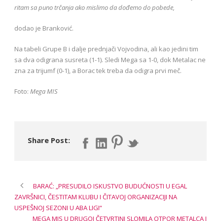
ritam sa puno trčanja ako mislimo da dođemo do pobede,
dodao je Branković.
Na tabeli Grupe B i dalje prednjači Vojvodina, ali kao jedini tim
sa dva odigrana susreta (1-1). Sledi Mega sa 1-0, dok Metalac ne
zna za trijumf (0-1), a Borac tek treba da odigra prvi meč.
Foto:
Mega MIS
Share Post:
BARAĆ: „PRESUDILO ISKUSTVO BUDUĆNOSTI U EGAL
ZAVRŠNICI, ČESTITAM KLUBU I ČITAVOJ ORGANIZACIJI NA
USPEŠNOJ SEZONI U ABA LIGI“
MEGA MIS U DRUGOJ ČETVRTINI SLOMILA OTPOR METALCA I