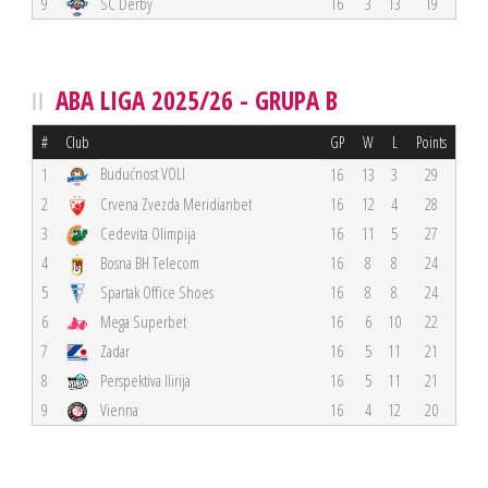
9
SC Derby
16
3
13
19
ABA LIGA 2025/26 - GRUPA B
#
Club
GP
W
L
Points
Budućnost VOLI
1
16
13
3
29
2
Crvena Zvezda Meridianbet
16
12
4
28
3
Cedevita Olimpija
16
11
5
27
4
Bosna BH Telecom
16
8
8
24
5
Spartak Office Shoes
16
8
8
24
6
Mega Superbet
16
6
10
22
7
Zadar
16
5
11
21
8
Perspektiva Ilirija
16
5
11
21
9
Vienna
16
4
12
20