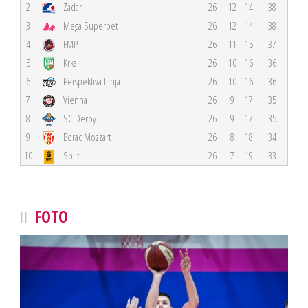
2
Zadar
26
12
14
38
3
Mega Superbet
26
12
14
38
4
FMP
26
11
15
37
5
Krka
26
10
16
36
6
Perspektiva Ilirija
26
10
16
36
7
Vienna
26
9
17
35
8
SC Derby
26
9
17
35
9
Borac Mozzart
26
8
18
34
10
Split
26
7
19
33
FOTO