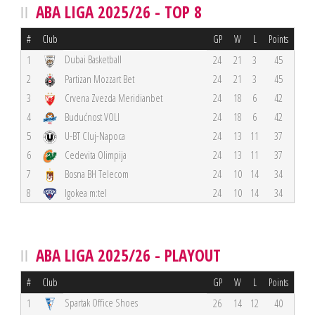
ABA LIGA 2025/26 - TOP 8
#
Club
GP
W
L
Points
Dubai Basketball
1
24
21
3
45
2
Partizan Mozzart Bet
24
21
3
45
3
Crvena Zvezda Meridianbet
24
18
6
42
4
Budućnost VOLI
24
18
6
42
5
U-BT Cluj-Napoca
24
13
11
37
6
Cedevita Olimpija
24
13
11
37
7
Bosna BH Telecom
24
10
14
34
8
Igokea m:tel
24
10
14
34
ABA LIGA 2025/26 - PLAYOUT
#
Club
GP
W
L
Points
Spartak Office Shoes
1
26
14
12
40