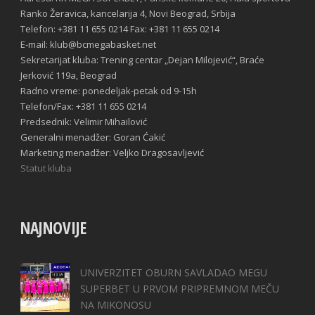
Ranko Žeravica, kancelarija 4, Novi Beograd, Srbija
Telefon: +381 11 655 0214 Fax: +381 11 655 0214
E-mail: klub@bcmegabasket.net
Sekretarijat kluba: Trening centar „Dejan Milojević“, Braće
Jerković 119a, Beograd
Radno vreme: ponedeljak-petak od 9-15h
Telefon/Fax: +381 11 655 0214
Predsednik: Velimir Mihailović
Generalni menadžer: Goran Ćakić
Marketing menadžer: Veljko Dragosavljević
Statut kluba
NAJNOVIJE
UNIVERZITET OBURN SAVLADAO MEGU
SUPERBET U PRVOM PRIPREMNOM MEČU
NA MIKONOSU