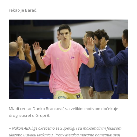
rekao je Barać.
Mladi centar Danko Branković sa velikim motivom dočekuje
drugi susret u Grupi B:
–
Nakon ABA lige okrećemo se Superligi i sa maksimalnim fokusom
ulazimo u svaku utakmicu. Protiv Metalca moramo nametnuti svoj