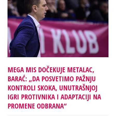
MEGA MIS DOČEKUJE METALAC,
BARAĆ: „DA POSVETIMO PAŽNJU
KONTROLI SKOKA, UNUTRAŠNJOJ
IGRI PROTIVNIKA I ADAPTACIJI NA
PROMENE ODBRANA“