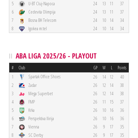
5
U-BT Cluj-Napoca
24
13
11
37
6
Cedevita Olimpija
24
13
11
37
7
Bosna BH Telecom
24
10
14
34
8
Igokea m:tel
24
10
14
34
ABA LIGA 2025/26 - PLAYOUT
#
Club
GP
W
L
Points
Spartak Office Shoes
1
26
14
12
40
2
Zadar
26
12
14
38
3
Mega Superbet
26
12
14
38
4
FMP
26
11
15
37
5
Krka
26
10
16
36
6
Perspektiva Ilirija
26
10
16
36
7
Vienna
26
9
17
35
8
SC Derby
26
9
17
35