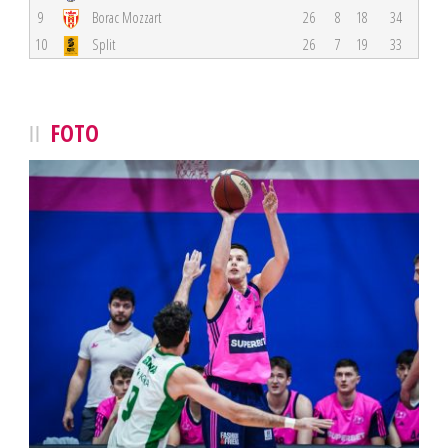
9
Borac Mozzart
26
8
18
34
10
Split
26
7
19
33
FOTO