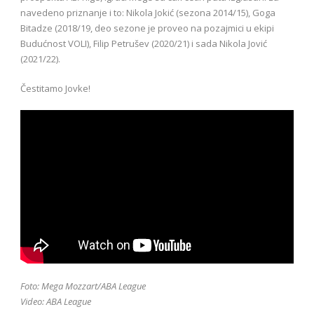
navedeno priznanje i to: Nikola Jokić (sezona 2014/15), Goga
Bitadze (2018/19, deo sezone je proveo na pozajmici u ekipi
Budućnost VOLI), Filip Petrušev (2020/21) i sada Nikola Jović
(2021/22).
Čestitamo Jovke!
Foto: Mega Mozzart/ABA League
Video: ABA League