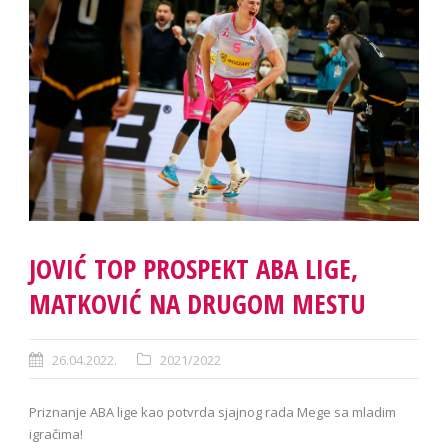
JOVIĆ TOP PROSPEKT ABA LIGE,
MATKOVIĆ NA DRUGOM MESTU
26.04.2022.
2021/2022
Priznanje ABA lige kao potvrda sjajnog rada Mege sa mladim
igračima!