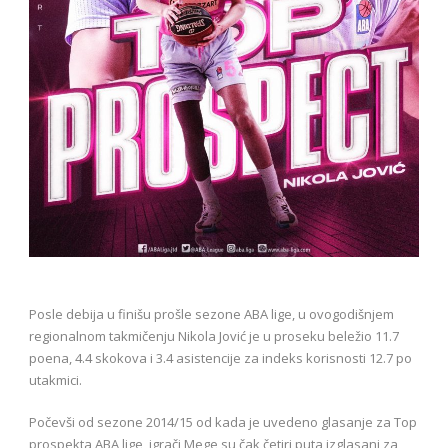
Posle debija u finišu prošle sezone ABA lige, u ovogodišnjem
regionalnom takmičenju Nikola Jović je u proseku beležio 11.7
poena, 4.4 skokova i 3.4 asistencije za indeks korisnosti 12.7 po
utakmici.
Počevši od sezone 2014/15 od kada je uvedeno glasanje za Top
prospekta ABA lige, igrači Mege su čak četiri puta izglasani za