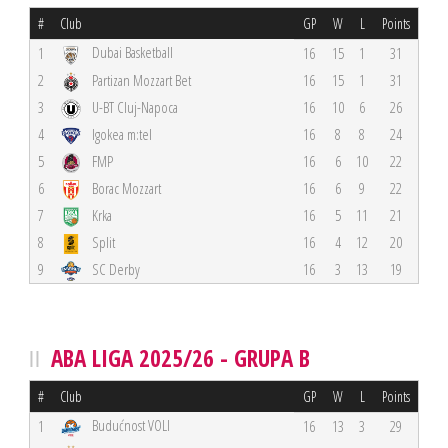
#
Club
GP
W
L
Points
Dubai Basketball
1
16
15
1
31
2
Partizan Mozzart Bet
16
15
1
31
3
U-BT Cluj-Napoca
16
10
6
26
4
Igokea m:tel
16
8
8
24
5
FMP
16
6
10
22
6
Borac Mozzart
16
6
9
22
7
Krka
16
5
11
21
8
Split
16
4
12
20
9
SC Derby
16
3
13
19
ABA LIGA 2025/26 - GRUPA B
#
Club
GP
W
L
Points
Budućnost VOLI
1
16
13
3
29