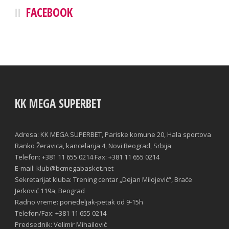
FACEBOOK
KK MEGA SUPERBET
Adresa: KK MEGA SUPERBET, Pariske komune 20, Hala sportova
Ranko Žeravica, kancelarija 4, Novi Beograd, Srbija
Telefon: +381 11 655 0214 Fax: +381 11 655 0214
E-mail: klub@bcmegabasket.net
Sekretarijat kluba: Trening centar „Dejan Milojević“, Braće
Jerković 119a, Beograd
Radno vreme: ponedeljak-petak od 9-15h
Telefon/Fax: +381 11 655 0214
Predsednik: Velimir Mihailović