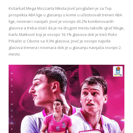
Košarkaš Mega Mozzarta Nikola Jović proglašen je za Top
prospekta ABA lige u glasanju u kome u učestvovali treneri ABA
lige, novinari i navijači. Jović je osvojio 43.2% kombinovanih
glasova a treba istaći da je na drugom mestu takođe igrač Mege,
Karlo Matković koji je osvojio 16.1% glasova dok je treći Roko
Prkačin iz Cibone sa 9.3% glasova. Jović je osvojio najviše
glasova trenera i novinara dok je u glasanju navijača osvojio 2.
mesto.