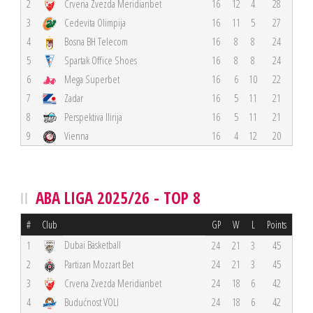
2
Crvena Zvezda Meridianbet
16
12
4
28
3
Cedevita Olimpija
16
11
5
27
4
Bosna BH Telecom
16
8
8
24
5
Spartak Office Shoes
16
8
8
24
6
Mega Superbet
16
6
10
22
7
Zadar
16
5
11
21
8
Perspektiva Ilirija
16
5
11
21
9
Vienna
16
4
12
20
ABA LIGA 2025/26 - TOP 8
#
Club
GP
W
L
Points
Dubai Basketball
1
24
21
3
45
2
Partizan Mozzart Bet
24
21
3
45
3
Crvena Zvezda Meridianbet
24
18
6
42
4
Budućnost VOLI
24
18
6
42