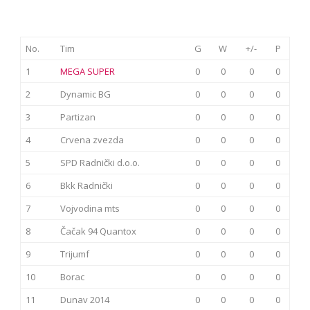
No.
Tim
G
W
+/-
P
1
MEGA SUPER
0
0
0
0
2
Dynamic BG
0
0
0
0
3
Partizan
0
0
0
0
4
Crvena zvezda
0
0
0
0
5
SPD Radnički d.o.o.
0
0
0
0
6
Bkk Radnički
0
0
0
0
7
Vojvodina mts
0
0
0
0
8
Čačak 94 Quantox
0
0
0
0
9
Trijumf
0
0
0
0
10
Borac
0
0
0
0
11
Dunav 2014
0
0
0
0