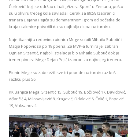
Ćorković“ koji se održao u hali „Vizura Sport“ u Zemunu, pošto
su u okviru trećeg kola savladali Cerak sa 89:58 Izabranici
trenera Dejana Pejića su dominantnom igrom od početka do
kraja utakmice potvrdili da su najbolja ekipa na turniru.
Najefikasniji u redovima pionira Mege su bili Mihailo Subotić i
Matija Popović sa po 19 poena. Za MVP-a turnira je izabran
Ognjen Srzentić, najbolji strelac je bio Mihailo Subotić dok je
trener pionira Mege Dejan Pejić izabran za najboljeg trenera.
Pioniri Mege su zabeležili sve tri pobede na turniru uz koš
razliku plus 56.
KK Banjica Mega: Srzentić 15, Subotić 19, Božilović 17, Davidović,
Ađančić 4, Milosavljević 8, Kragović, Odalović 6, Čolić 1, Popović
19, Vuksanović.