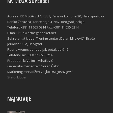
KK MEGA SUPERBET
Adresa: KK MEGA SUPERBET, Pariske komune 20, Hala sportova
Ranko Žeravica, kancelarija 4, Novi Beograd, Srbija
Telefon: +381 11 655 0214 Fax: +381 11 655 0214
E-mail: klub@bcmegabasket.net
Sekretarijat kluba: Trening centar „Dejan Milojević“, Braće
Jerković 119a, Beograd
Radno vreme: ponedeljak-petak od 9-15h
Telefon/Fax: +381 11 655 0214
Predsednik: Velimir Mihailović
Generalni menadžer: Goran Ćakić
Marketing menadžer: Veljko Dragosavljević
Statut kluba
NAJNOVIJE