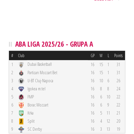
ABA LIGA 2025/26 - GRUPA A
#
Club
GP
W
L
Points
Dubai Basketball
1
16
15
1
31
2
Partizan Mozzart Bet
16
15
1
31
3
U-BT Cluj-Napoca
16
10
6
26
4
Igokea m:tel
16
8
8
24
5
FMP
16
6
10
22
6
Borac Mozzart
16
6
9
22
7
Krka
16
5
11
21
8
Split
16
4
12
20
9
SC Derby
16
3
13
19