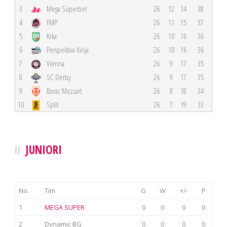
3
Mega Superbet
26
12
14
38
4
FMP
26
11
15
37
5
Krka
26
10
16
36
6
Perspektiva Ilirija
26
10
16
36
7
Vienna
26
9
17
35
8
SC Derby
26
9
17
35
9
Borac Mozzart
26
8
18
34
10
Split
26
7
19
33
JUNIORI
No.
Tim
G
W
+/-
P
1
MEGA SUPER
0
0
0
0
2
Dynamic BG
0
0
0
0