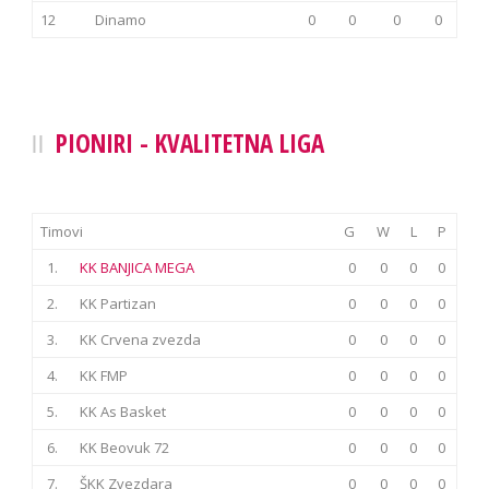
12
Dinamo
0
0
0
0
PIONIRI - KVALITETNA LIGA
Timovi
G
W
L
P
1.
KK BANJICA MEGA
0
0
0
0
2.
KK Partizan
0
0
0
0
3.
KK Crvena zvezda
0
0
0
0
4.
KK FMP
0
0
0
0
5.
KK As Basket
0
0
0
0
6.
KK Beovuk 72
0
0
0
0
7.
ŠKK Zvezdara
0
0
0
0