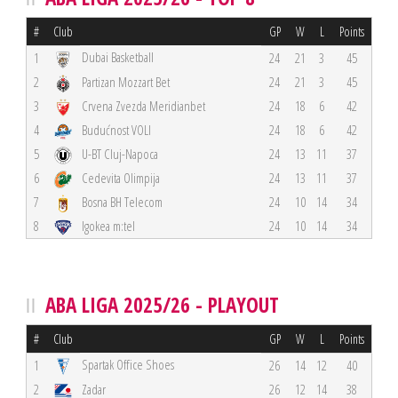
#
Club
GP
W
L
Points
Dubai Basketball
1
24
21
3
45
2
Partizan Mozzart Bet
24
21
3
45
3
Crvena Zvezda Meridianbet
24
18
6
42
4
Budućnost VOLI
24
18
6
42
5
U-BT Cluj-Napoca
24
13
11
37
6
Cedevita Olimpija
24
13
11
37
7
Bosna BH Telecom
24
10
14
34
8
Igokea m:tel
24
10
14
34
ABA LIGA 2025/26 - PLAYOUT
#
Club
GP
W
L
Points
Spartak Office Shoes
1
26
14
12
40
2
Zadar
26
12
14
38