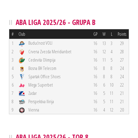
ABA LIGA 2025/26 - GRUPA B
#
Club
GP
W
L
Points
Budućnost VOLI
1
16
13
3
29
2
Crvena Zvezda Meridianbet
16
12
4
28
3
Cedevita Olimpija
16
11
5
27
4
Bosna BH Telecom
16
8
8
24
5
Spartak Office Shoes
16
8
8
24
6
Mega Superbet
16
6
10
22
7
Zadar
16
5
11
21
8
Perspektiva Ilirija
16
5
11
21
9
Vienna
16
4
12
20
ABA LIGA 2025/26 - TOP 8