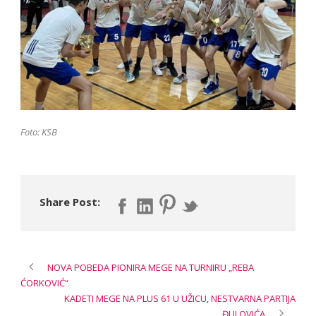
Foto: KSB
Share Post:
NOVA POBEDA PIONIRA MEGE NA TURNIRU „REBA
ĆORKOVIĆ“
KADETI MEGE NA PLUS 61 U UŽICU, NESTVARNA PARTIJA
ĐULOVIĆA