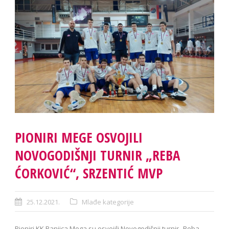
PIONIRI MEGE OSVOJILI
NOVOGODIŠNJI TURNIR „REBA
ĆORKOVIĆ“, SRZENTIĆ MVP
25.12.2021.
Mlađe kategorije
Pioniri KK Banjica Mega su osvojili Novogodišnji turnir „Reba