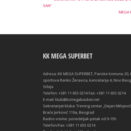
SAN“
MEGA 
KK MEGA SUPERBET
Adresa: KK MEGA SUPERBET, Pariske komune 20, 
sportova Ranko Žeravica, kancelarija 4, Novi Beo
Srbija
Telefon: +381 11 655 0214 Fax: +381 11 655 0214
E-mail: klub@bcmegabasket.net
Sekretarijat kluba: Trening centar „Dejan Milojević
Braće Jerković 119a, Beograd
Radno vreme: ponedeljak-petak od 9-15h
Telefon/Fax: +381 11 655 0214