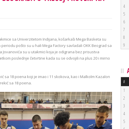
4
5
6
7
8
akmice sa Univerzitetom Indijana, košarkaši Mega Basketa su
9
 periodu pošto su u hali Mega Factory savladali OKK Beograd sa
mira Jovanovića su u utakmici koja je odigrana bez prisustva
četkom poslednje četvrtine kada su se odvojili na plus 20 i mirno
vić sa 18 poena koji je imao i 11 skokova, kao i Malkolm Kazalon
#
rekić sa 18 poena.
1
2
3
4
5