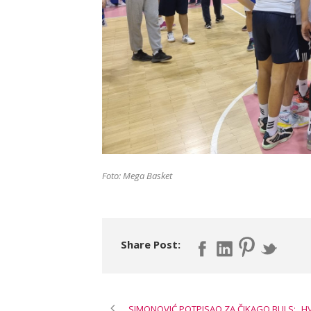
Foto: Mega Basket
Share Post:
SIMONOVIĆ POTPISAO ZA ČIKAGO BULS: „HV