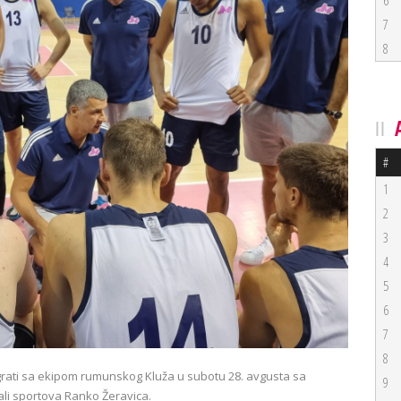
6
7
8
#
1
2
3
4
5
6
7
8
rati sa ekipom rumunskog Kluža u subotu 28. avgusta sa
9
ali sportova Ranko Žeravica.