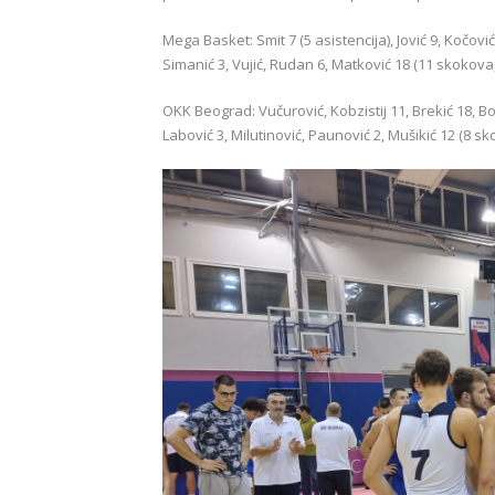
Mega Basket: Smit 7 (5 asistencija), Jović 9, Kočovi
Simanić 3, Vujić, Rudan 6, Matković 18 (11 skokova,
OKK Beograd: Vučurović, Kobzistij 11, Brekić 18, Bog
Labović 3, Milutinović, Paunović 2, Mušikić 12 (8 sk