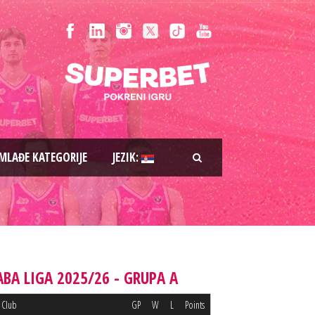
MLAĐE KATEGORIJE
JEZIK:
ABA LIGA 2025/26 - GRUPA A
Club
GP
W
L
Points