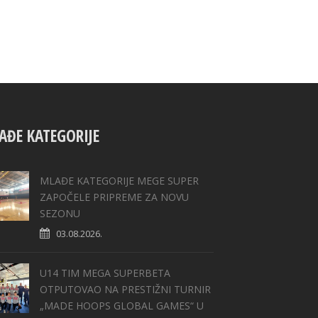
AĐE KATEGORIJE
MLAĐE KATEGORIJE MEGE SUPER
ZAPOČELE PRIPREME ZA NOVU
SEZONU
03.08.2026.
U14 TIM MEGA SUPERBETA
OTPUTOVAO NA PRESTIŽNI TURNIR
„MADE HOOPS GLOBAL GAMES“ U