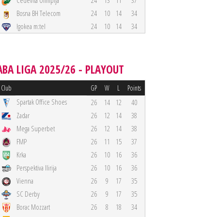
Cedevita Olimpija
24
13
11
37
Bosna BH Telecom
24
10
14
34
Igokea m:tel
24
10
14
34
ABA LIGA 2025/26 - PLAYOUT
Club
GP
W
L
Points
Spartak Office Shoes
26
14
12
40
Zadar
26
12
14
38
Mega Superbet
26
12
14
38
FMP
26
11
15
37
Krka
26
10
16
36
Perspektiva Ilirija
26
10
16
36
Vienna
26
9
17
35
SC Derby
26
9
17
35
Borac Mozzart
26
8
18
34