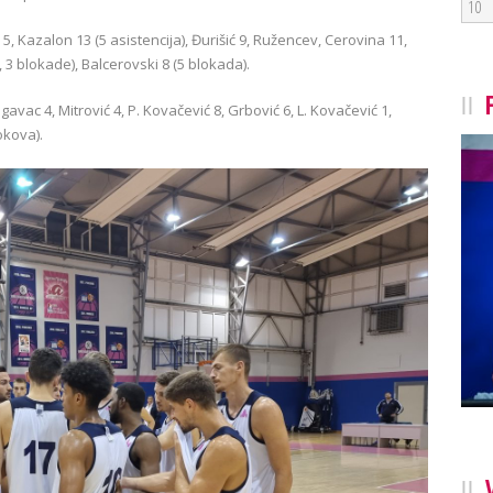
10
ć 5, Kazalon 13 (5 asistencija), Đurišić 9, Ružencev, Cerovina 11,
 3 blokade), Balcerovski 8 (5 blokada).
avac 4, Mitrović 4, P. Kovačević 8, Grbović 6, L. Kovačević 1,
okova).