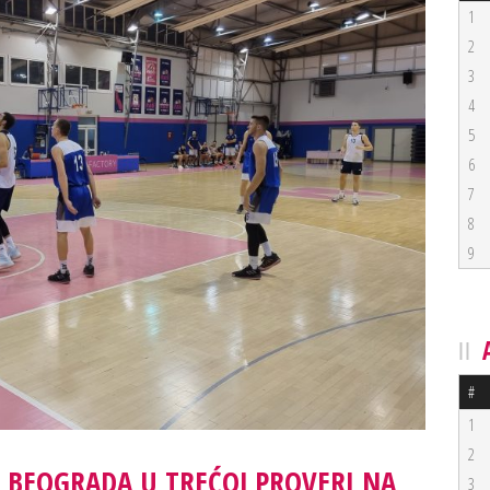
1
2
3
4
5
6
7
8
9
#
1
2
 BEOGRADA U TREĆOJ PROVERI NA
3