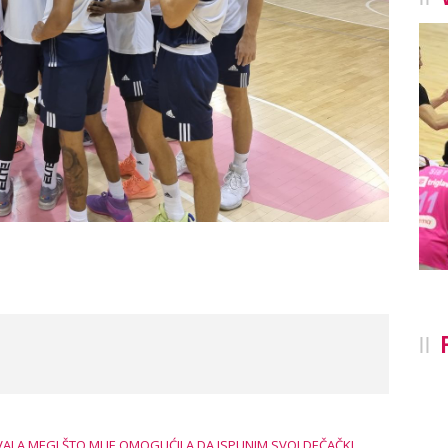
ALA MEGI ŠTO MI JE OMOGUĆILA DA ISPUNIM SVOJ DEČAČKI