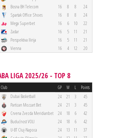
Bosna BH Telecom
16
8
8
24
Spartak Office Shoes
16
8
8
24
Mega Superbet
16
6
10
22
Zadar
16
5
11
21
Perspektiva Ilirija
16
5
11
21
Vienna
16
4
12
20
ABA LIGA 2025/26 - TOP 8
Club
GP
W
L
Points
Dubai Basketball
24
21
3
45
Partizan Mozzart Bet
24
21
3
45
Crvena Zvezda Meridianbet
24
18
6
42
Budućnost VOLI
24
18
6
42
U-BT Cluj-Napoca
24
13
11
37