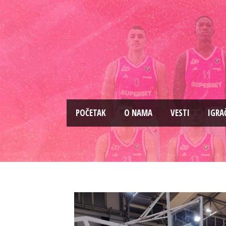
PОČETAK
O NAMA
VESTI
IGRA