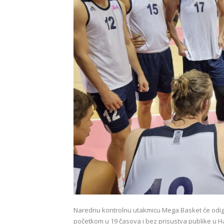
Narednu kontrolnu utakmicu Mega Basket će odig
početkom u 19 časova i bez prisustva publike u H