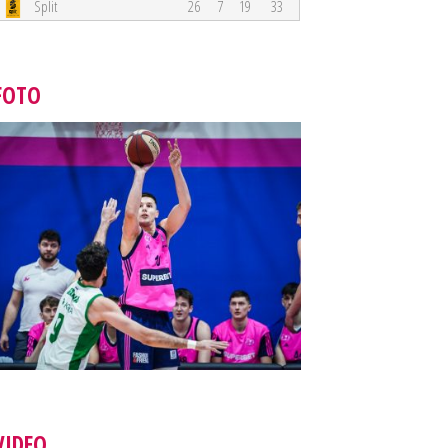
Split
26
7
19
33
FOTO
VIDEO