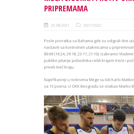
PRIPREMAMA
25.08.2021.
2021/2022
Posle povratka sa Bahama gde su odigrali dve ut
nastavili sa kontrolnim utakmicama u pripremnom
89:69 (16:24, 29:18, 23:17, 21:10). Izabranici Vladi
publike pitanje pobednika rešili krajem treće i po
priveli meč kraju.
Najefikasniji u redovima Mege su bili Karlo Matko
sa 13 poena. U OKK Beogradu se istakao Marko B