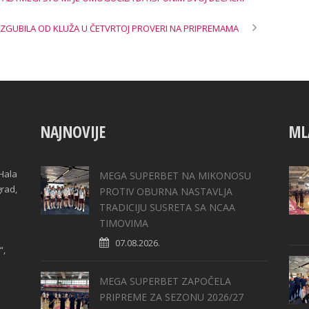
IZGUBILA OD KLUŽA U ČETVRTOJ PROVERI NA PRIPREMAMA
NAJNOVIJE
ML
Hala
MEGA SUPERBET NA MIKONOSU
grad,
PROTIV OBURNA NASTAVLJA
TRADICIJU SUSRETA SA NCAA
TIMOVIMA
07.08.2026.
“,
MEGA SUPERBET ZAPOČELA
PRIPREME ZA SEZONU 2026/27