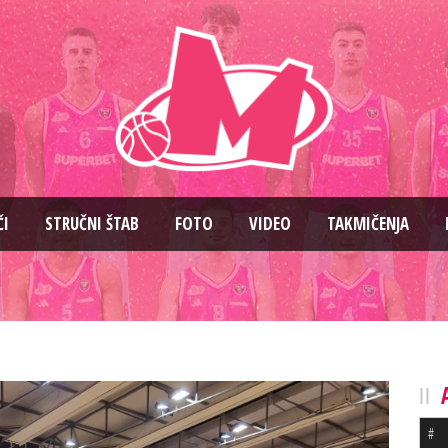
ČI
STRUČNI ŠTAB
FOTO
VIDEO
TAKMIČENJA
#