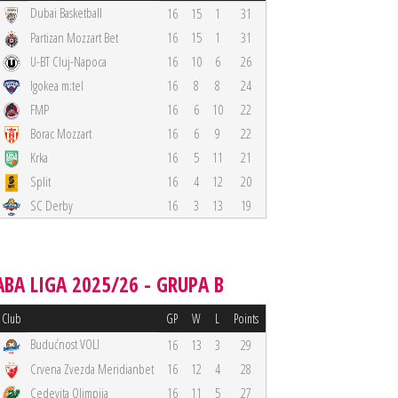
Dubai Basketball
16
15
1
31
Partizan Mozzart Bet
16
15
1
31
U-BT Cluj-Napoca
16
10
6
26
Igokea m:tel
16
8
8
24
FMP
16
6
10
22
Borac Mozzart
16
6
9
22
Krka
16
5
11
21
Split
16
4
12
20
SC Derby
16
3
13
19
ABA LIGA 2025/26 - GRUPA B
Club
GP
W
L
Points
Budućnost VOLI
16
13
3
29
Crvena Zvezda Meridianbet
16
12
4
28
Cedevita Olimpija
16
11
5
27