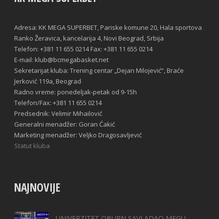
Adresa: KK MEGA SUPERBET, Pariske komune 20, Hala sportova
Ranko Žeravica, kancelarija 4, Novi Beograd, Srbija
Telefon: +381 11 655 0214 Fax: +381 11 655 0214
E-mail: klub@bcmegabasket.net
Sekretarijat kluba: Trening centar „Dejan Milojević“, Braće
Jerković 119a, Beograd
Radno vreme: ponedeljak-petak od 9-15h
Telefon/Fax: +381 11 655 0214
Predsednik: Velimir Mihailović
Generalni menadžer: Goran Ćakić
Marketing menadžer: Veljko Dragosavljević
Statut kluba
NAJNOVIJE
UNIVERZITET OBURN SAVLADAO MEGU