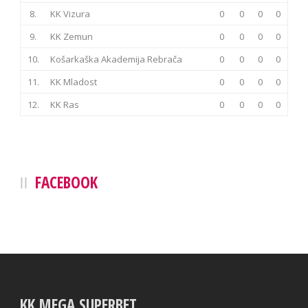
8.
KK Vizura
0
0
0
0
9.
KK Zemun
0
0
0
0
10.
Košarkaška Akademija Rebrača
0
0
0
0
11.
KK Mladost
0
0
0
0
12.
KK Ras
0
0
0
0
FACEBOOK
KK MEGA SUPERBET