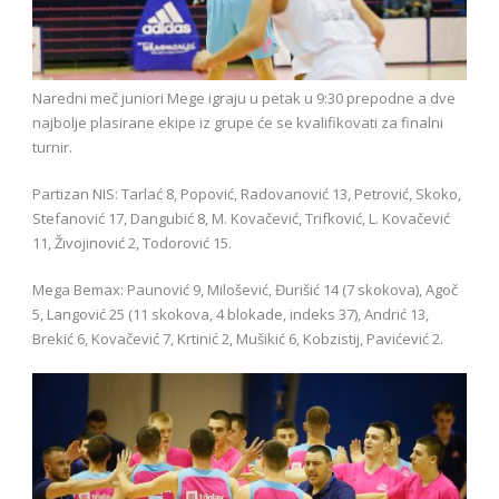
Naredni meč juniori Mege igraju u petak u 9:30 prepodne a dve
najbolje plasirane ekipe iz grupe će se kvalifikovati za finalni
turnir.
Partizan NIS: Tarlać 8, Popović, Radovanović 13, Petrović, Skoko,
Stefanović 17, Dangubić 8, M. Kovačević, Trifković, L. Kovačević
11, Živojinović 2, Todorović 15.
Mega Bemax: Paunović 9, Milošević, Đurišić 14 (7 skokova), Agoč
5, Langović 25 (11 skokova, 4 blokade, indeks 37), Andrić 13,
Brekić 6, Kovačević 7, Krtinić 2, Mušikić 6, Kobzistij, Pavićević 2.