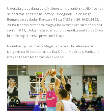
U derbiju prvog dana polufinalnog turnira juniorske ABA lige koji
se održava u hali Mega Factory u Beogradu juniori Mega
Bemaxa su savladali Partizan NIS sa 74:89 (14:26, 16:23, 24:25,
20:15). Izabranici trenera Dragoljuba Avramovića su meč otvorili
serijom 0:11, u toku meča su u jednom trenutku imali i plus 27 da
bi posle toga rutinski priveli meč kraju.
Najefikasniji u redovima Mega Bemaxa su bili Aleksandar
Langović sa 25 poena i Nikola Đurišić sa 14 dok se u Partizanu
istakao Lazar Stefanović sa 17 poena.