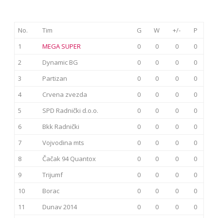
No.
Tim
G
W
+/-
P
1
MEGA SUPER
0
0
0
0
2
Dynamic BG
0
0
0
0
3
Partizan
0
0
0
0
4
Crvena zvezda
0
0
0
0
5
SPD Radnički d.o.o.
0
0
0
0
6
Bkk Radnički
0
0
0
0
7
Vojvodina mts
0
0
0
0
8
Čačak 94 Quantox
0
0
0
0
9
Trijumf
0
0
0
0
10
Borac
0
0
0
0
11
Dunav 2014
0
0
0
0