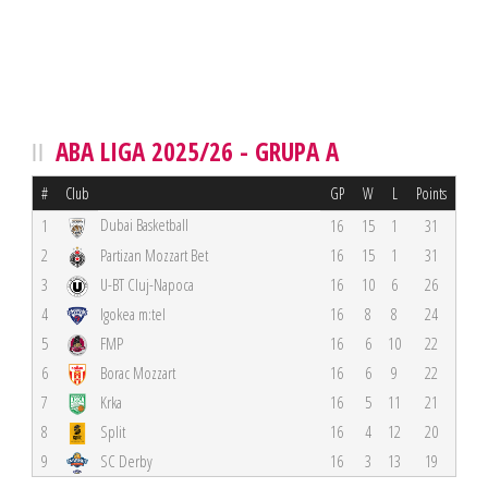
ABA LIGA 2025/26 - GRUPA A
#
Club
GP
W
L
Points
Dubai Basketball
1
16
15
1
31
2
Partizan Mozzart Bet
16
15
1
31
3
U-BT Cluj-Napoca
16
10
6
26
4
Igokea m:tel
16
8
8
24
5
FMP
16
6
10
22
6
Borac Mozzart
16
6
9
22
7
Krka
16
5
11
21
8
Split
16
4
12
20
9
SC Derby
16
3
13
19