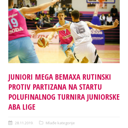
JUNIORI MEGA BEMAXA RUTINSKI
PROTIV PARTIZANA NA STARTU
POLUFINALNOG TURNIRA JUNIORSKE
ABA LIGE
28.11.2019.
Mlađe kategorije