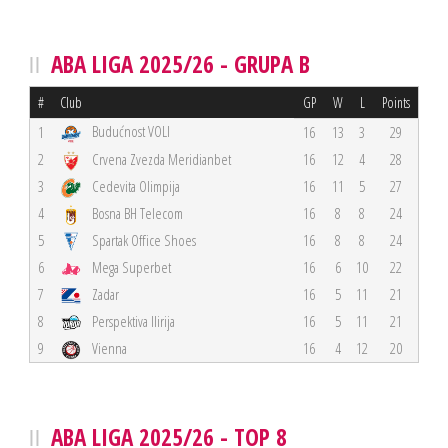
ABA LIGA 2025/26 - GRUPA B
#
Club
GP
W
L
Points
Budućnost VOLI
1
16
13
3
29
2
Crvena Zvezda Meridianbet
16
12
4
28
3
Cedevita Olimpija
16
11
5
27
4
Bosna BH Telecom
16
8
8
24
5
Spartak Office Shoes
16
8
8
24
6
Mega Superbet
16
6
10
22
7
Zadar
16
5
11
21
8
Perspektiva Ilirija
16
5
11
21
9
Vienna
16
4
12
20
ABA LIGA 2025/26 - TOP 8