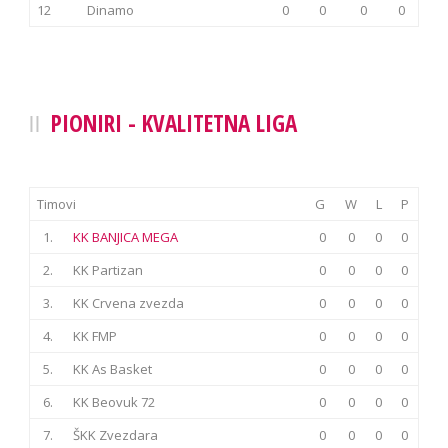
12
Dinamo
0
0
0
0
PIONIRI - KVALITETNA LIGA
Timovi
G
W
L
P
1.
KK BANJICA MEGA
0
0
0
0
2.
KK Partizan
0
0
0
0
3.
KK Crvena zvezda
0
0
0
0
4.
KK FMP
0
0
0
0
5.
KK As Basket
0
0
0
0
6.
KK Beovuk 72
0
0
0
0
7.
ŠKK Zvezdara
0
0
0
0