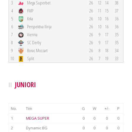
3
Mega Superbet
26
12
14
38
4
FMP
26
11
15
37
5
Krka
26
10
16
36
6
Perspektiva Ilirija
26
10
16
36
7
Vienna
26
9
17
35
8
SC Derby
26
9
17
35
9
Borac Mozzart
26
8
18
34
10
Split
26
7
19
33
JUNIORI
No.
Tim
G
W
+/-
P
1
MEGA SUPER
0
0
0
0
2
Dynamic BG
0
0
0
0