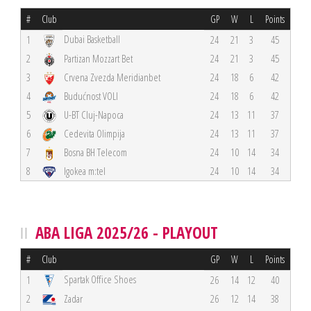
#
Club
GP
W
L
Points
Dubai Basketball
1
24
21
3
45
2
Partizan Mozzart Bet
24
21
3
45
3
Crvena Zvezda Meridianbet
24
18
6
42
4
Budućnost VOLI
24
18
6
42
5
U-BT Cluj-Napoca
24
13
11
37
6
Cedevita Olimpija
24
13
11
37
7
Bosna BH Telecom
24
10
14
34
8
Igokea m:tel
24
10
14
34
ABA LIGA 2025/26 - PLAYOUT
#
Club
GP
W
L
Points
Spartak Office Shoes
1
26
14
12
40
2
Zadar
26
12
14
38