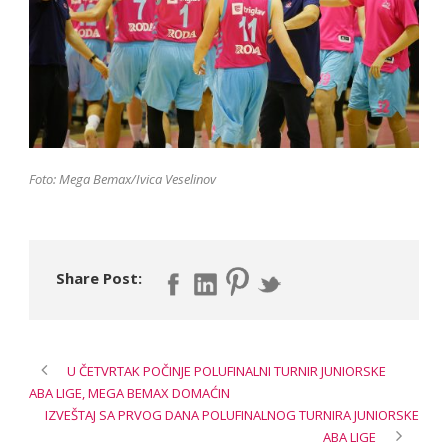
Foto: Mega Bemax/Ivica Veselinov
Share Post:
U ČETVRTAK POČINJE POLUFINALNI TURNIR JUNIORSKE
ABA LIGE, MEGA BEMAX DOMAĆIN
IZVEŠTAJ SA PRVOG DANA POLUFINALNOG TURNIRA JUNIORSKE
ABA LIGE