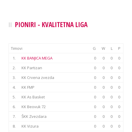
PIONIRI - KVALITETNA LIGA
Timovi
G
W
L
P
1.
KK BANJICA MEGA
0
0
0
0
2.
KK Partizan
0
0
0
0
3.
KK Crvena zvezda
0
0
0
0
4.
KK FMP
0
0
0
0
5.
KK As Basket
0
0
0
0
6.
KK Beovuk 72
0
0
0
0
7.
ŠKK Zvezdara
0
0
0
0
8.
KK Vizura
0
0
0
0