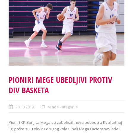
PIONIRI MEGE UBEDLJIVI PROTIV
DIV BASKETA
20.10.2019.
Mlađe kategorije
Pioniri KK Banjica Mega su zabeležili novu pobedu u Kvalitetnoj
ligi pošto su u okviru drugog kola u hali Mega Factory savladali