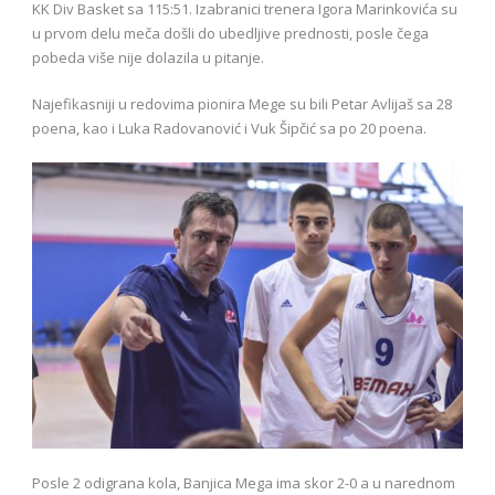
KK Div Basket sa 115:51. Izabranici trenera Igora Marinkovića su
u prvom delu meča došli do ubedljive prednosti, posle čega
pobeda više nije dolazila u pitanje.
Najefikasniji u redovima pionira Mege su bili Petar Avlijaš sa 28
poena, kao i Luka Radovanović i Vuk Šipčić sa po 20 poena.
Posle 2 odigrana kola, Banjica Mega ima skor 2-0 a u narednom