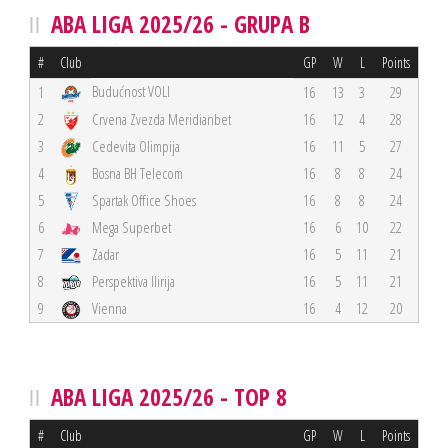
ABA LIGA 2025/26 - GRUPA B
#
Club
GP
W
L
Points
Budućnost VOLI
1
16
13
3
29
2
Crvena Zvezda Meridianbet
16
12
4
28
3
Cedevita Olimpija
16
11
5
27
4
Bosna BH Telecom
16
8
8
24
5
Spartak Office Shoes
16
8
8
24
6
Mega Superbet
16
6
10
22
7
Zadar
16
5
11
21
8
Perspektiva Ilirija
16
5
11
21
9
Vienna
16
4
12
20
ABA LIGA 2025/26 - TOP 8
#
Club
GP
W
L
Points