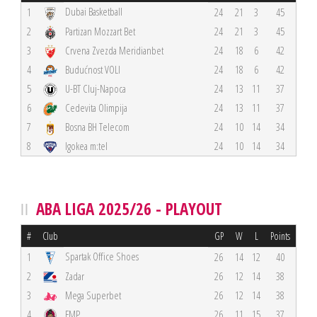
Dubai Basketball
1
24
21
3
45
2
Partizan Mozzart Bet
24
21
3
45
3
Crvena Zvezda Meridianbet
24
18
6
42
4
Budućnost VOLI
24
18
6
42
5
U-BT Cluj-Napoca
24
13
11
37
6
Cedevita Olimpija
24
13
11
37
7
Bosna BH Telecom
24
10
14
34
8
Igokea m:tel
24
10
14
34
ABA LIGA 2025/26 - PLAYOUT
#
Club
GP
W
L
Points
Spartak Office Shoes
1
26
14
12
40
2
Zadar
26
12
14
38
3
Mega Superbet
26
12
14
38
4
FMP
26
11
15
37