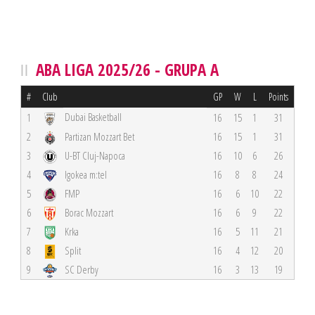
ABA LIGA 2025/26 - GRUPA A
#
Club
GP
W
L
Points
Dubai Basketball
1
16
15
1
31
2
Partizan Mozzart Bet
16
15
1
31
3
U-BT Cluj-Napoca
16
10
6
26
4
Igokea m:tel
16
8
8
24
5
FMP
16
6
10
22
6
Borac Mozzart
16
6
9
22
7
Krka
16
5
11
21
8
Split
16
4
12
20
9
SC Derby
16
3
13
19