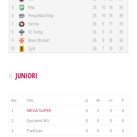
5
Krka
26
10
16
36
6
Perspektiva Ilirija
26
10
16
36
7
Vienna
26
9
17
35
8
SC Derby
26
9
17
35
9
Borac Mozzart
26
8
18
34
10
Split
26
7
19
33
JUNIORI
No.
Tim
G
W
+/-
P
1
MEGA SUPER
0
0
0
0
2
Dynamic BG
0
0
0
0
3
Partizan
0
0
0
0