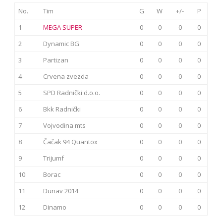
No.
Tim
G
W
+/-
P
1
MEGA SUPER
0
0
0
0
2
Dynamic BG
0
0
0
0
3
Partizan
0
0
0
0
4
Crvena zvezda
0
0
0
0
5
SPD Radnički d.o.o.
0
0
0
0
6
Bkk Radnički
0
0
0
0
7
Vojvodina mts
0
0
0
0
8
Čačak 94 Quantox
0
0
0
0
9
Trijumf
0
0
0
0
10
Borac
0
0
0
0
11
Dunav 2014
0
0
0
0
12
Dinamo
0
0
0
0