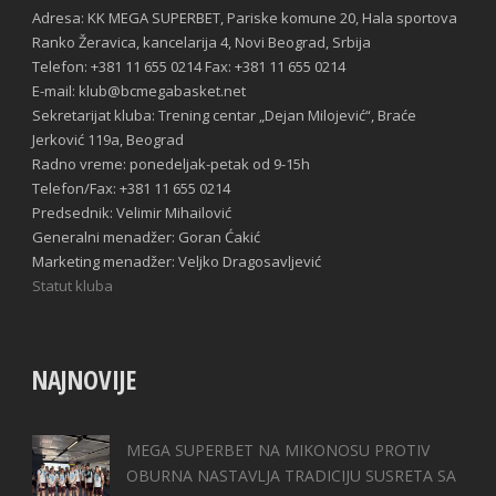
Adresa: KK MEGA SUPERBET, Pariske komune 20, Hala sportova
Ranko Žeravica, kancelarija 4, Novi Beograd, Srbija
Telefon: +381 11 655 0214 Fax: +381 11 655 0214
E-mail: klub@bcmegabasket.net
Sekretarijat kluba: Trening centar „Dejan Milojević“, Braće
Jerković 119a, Beograd
Radno vreme: ponedeljak-petak od 9-15h
Telefon/Fax: +381 11 655 0214
Predsednik: Velimir Mihailović
Generalni menadžer: Goran Ćakić
Marketing menadžer: Veljko Dragosavljević
Statut kluba
NAJNOVIJE
MEGA SUPERBET NA MIKONOSU PROTIV
OBURNA NASTAVLJA TRADICIJU SUSRETA SA