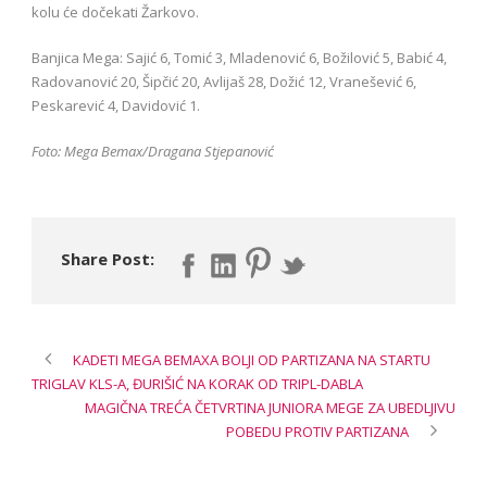
kolu će dočekati Žarkovo.
Banjica Mega: Sajić 6, Tomić 3, Mladenović 6, Božilović 5, Babić 4,
Radovanović 20, Šipčić 20, Avlijaš 28, Dožić 12, Vranešević 6,
Peskarević 4, Davidović 1.
Foto: Mega Bemax/Dragana Stjepanović
Share Post:
KADETI MEGA BEMAXA BOLJI OD PARTIZANA NA STARTU
TRIGLAV KLS-A, ĐURIŠIĆ NA KORAK OD TRIPL-DABLA
MAGIČNA TREĆA ČETVRTINA JUNIORA MEGE ZA UBEDLJIVU
POBEDU PROTIV PARTIZANA