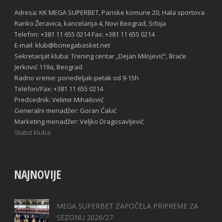
Adresa: KK MEGA SUPERBET, Pariske komune 20, Hala sportova
Ranko Žeravica, kancelarija 4, Novi Beograd, Srbija
Telefon: +381 11 655 0214 Fax: +381 11 655 0214
E-mail: klub@bcmegabasket.net
Sekretarijat kluba: Trening centar „Dejan Milojević“, Braće
Jerković 119a, Beograd
Radno vreme: ponedeljak-petak od 9-15h
Telefon/Fax: +381 11 655 0214
Predsednik: Velimir Mihailović
Generalni menadžer: Goran Ćakić
Marketing menadžer: Veljko Dragosavljević
Statut kluba
NAJNOVIJE
MEGA SUPERBET ZAPOČELA PRIPREME ZA
SEZONU 2026/27