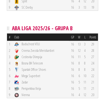
8
Split
16
4
12
20
9
SC Derby
16
3
13
19
ABA LIGA 2025/26 - GRUPA B
#
Club
GP
W
L
Points
Budućnost VOLI
1
16
13
3
29
2
Crvena Zvezda Meridianbet
16
12
4
28
3
Cedevita Olimpija
16
11
5
27
4
Bosna BH Telecom
16
8
8
24
5
Spartak Office Shoes
16
8
8
24
6
Mega Superbet
16
6
10
22
7
Zadar
16
5
11
21
8
Perspektiva Ilirija
16
5
11
21
9
Vienna
16
4
12
20