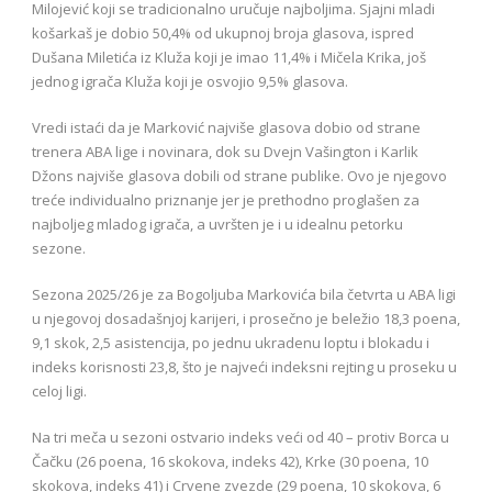
Milojević koji se tradicionalno uručuje najboljima. Sjajni mladi
košarkaš je dobio 50,4% od ukupnoj broja glasova, ispred
Dušana Miletića iz Kluža koji je imao 11,4% i Mičela Krika, još
jednog igrača Kluža koji je osvojio 9,5% glasova.
Vredi istaći da je Marković najviše glasova dobio od strane
trenera ABA lige i novinara, dok su Dvejn Vašington i Karlik
Džons najviše glasova dobili od strane publike. Ovo je njegovo
treće individualno priznanje jer je prethodno proglašen za
najboljeg mladog igrača, a uvršten je i u idealnu petorku
sezone.
Sezona 2025/26 je za Bogoljuba Markovića bila četvrta u ABA ligi
u njegovoj dosadašnjoj karijeri, i prosečno je beležio 18,3 poena,
9,1 skok, 2,5 asistencija, po jednu ukradenu loptu i blokadu i
indeks korisnosti 23,8, što je najveći indeksni rejting u proseku u
celoj ligi.
Na tri meča u sezoni ostvario indeks veći od 40 – protiv Borca u
Čačku (26 poena, 16 skokova, indeks 42), Krke (30 poena, 10
skokova, indeks 41) i Crvene zvezde (29 poena, 10 skokova, 6