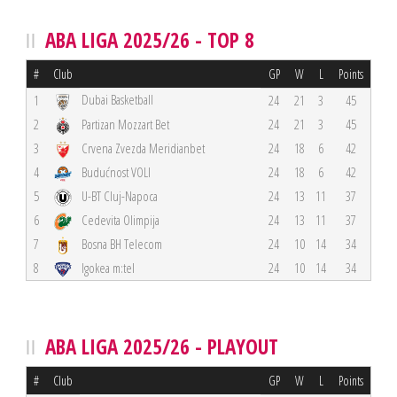
ABA LIGA 2025/26 - TOP 8
#
Club
GP
W
L
Points
Dubai Basketball
1
24
21
3
45
2
Partizan Mozzart Bet
24
21
3
45
3
Crvena Zvezda Meridianbet
24
18
6
42
4
Budućnost VOLI
24
18
6
42
5
U-BT Cluj-Napoca
24
13
11
37
6
Cedevita Olimpija
24
13
11
37
7
Bosna BH Telecom
24
10
14
34
8
Igokea m:tel
24
10
14
34
ABA LIGA 2025/26 - PLAYOUT
#
Club
GP
W
L
Points