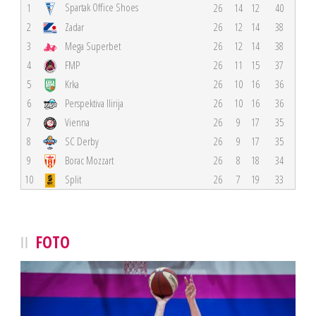
Spartak Office Shoes
1
26
14
12
40
2
Zadar
26
12
14
38
3
Mega Superbet
26
12
14
38
4
FMP
26
11
15
37
5
Krka
26
10
16
36
6
Perspektiva Ilirija
26
10
16
36
7
Vienna
26
9
17
35
8
SC Derby
26
9
17
35
9
Borac Mozzart
26
8
18
34
10
Split
26
7
19
33
FOTO