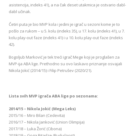
asistencija, indeks 41), a na čak deset utakmica je ostvario dabl-
dabl učinak.
Četiri puta je bio MVP kola i jedini je igrač u sezoni kome je to
pošlo za rukom – u 5. kolu (indeks 35), u 17. kolu (indeks 41), u 7.
kolu play-out faze (indeks 41) i u 10. kolu play-out faze (indeks
42).
Bogoljub Marković je tek treći igrač Mege koji je proglašen za
MVP-ija ABA lige. Prethodno su ovo laskavo priznanje osvajali
Nikola Jokić (2014/15) i Filip Petrušev (2020/21).
Lista svih MVP igrača ABA lige po sezonama:
2014/15 – Nikola Jokić (Mega Leks)
2015/16 – Miro Bilan (Cedevita)
2016/17 – Nikola Janković (Union Olimpija)
2017/18 – Luka Žorić (Cibona)
2018/19 – Goga Bitadze (Budućnost)