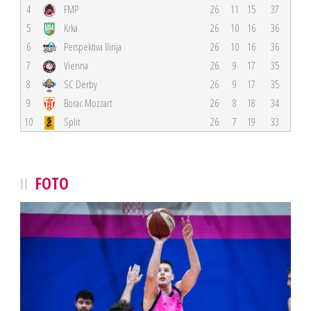
4
FMP
26
11
15
37
5
Krka
26
10
16
36
6
Perspektiva Ilirija
26
10
16
36
7
Vienna
26
9
17
35
8
SC Derby
26
9
17
35
9
Borac Mozzart
26
8
18
34
10
Split
26
7
19
33
FOTO