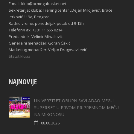
E-mail: klub@bcmegabasket.net
Sekretarijat kluba: Trening centar „Dejan Milojević“, Braće
Jerković 119a, Beograd
Radno vreme: ponedeljak-petak od 9-15h
Telefon/Fax: +381 11 655 0214
Predsednik: Velimir Mihailović
Generalni menadžer: Goran Ćakić
Marketing menadžer: Veljko Dragosavljević
Statut kluba
NAJNOVIJE
UNIVERZITET OBURN SAVLADAO MEGU
SUPERBET U PRVOM PRIPREMNOM MEČU
NA MIKONOSU
08.08.2026.