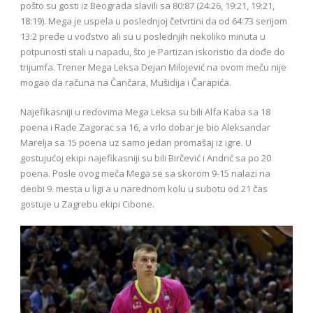
pošto su gosti iz Beograda slavili sa 80:87 (24:26, 19:21, 19:21,
18:19). Mega je uspela u poslednjoj četvrtini da od 64:73 serijom
13:2 pređe u vođstvo ali su u poslednjih nekoliko minuta u
potpunosti stali u napadu, što je Partizan iskoristio da dođe do
trijumfa. Trener Mega Leksa Dejan Milojević na ovom meču nije
mogao da računa na Čančara, Mušidija i Čarapića.
Najefikasniji u redovima Mega Leksa su bili Alfa Kaba sa 18
poena i Rade Zagorac sa 16, a vrlo dobar je bio Aleksandar
Marelja sa 15 poena uz samo jedan promašaj iz igre. U
gostujućoj ekipi najefikasniji su bili Birčević i Andrić sa po 20
poena. Posle ovog meča Mega se sa skorom 9-15 nalazi na
deobi 9. mesta u ligi a u narednom kolu u subotu od 21 čas
gostuje u Zagrebu ekipi Cibone.