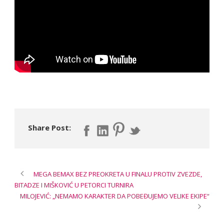
Share Post:
MEGA BEMAX BEZ PREOKRETA U FINALU PROTIV ZVEZDE,
BITADZE I MIŠKOVIĆ U PETORCI TURNIRA
MILOJEVIĆ: „NEMAMO KARAKTER DA POBEĐUJEMO VELIKE EKIPE“