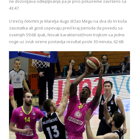
ne dozvoljava odlepljivanje pa je prvo poluvreme završeno sa
43:47.
U trećoj četvrtini je Marelja dugo držao Megu na dva do tri koša
zaostatka ali gosti uspevaju pred kraj perioda da povedu sa
osetnijih 59:68. Ipak, Novak karakterističnom trojkom sa jedne
noge uz zvuk sirene postavlja rezultat posle 30 minuta, 62:68.