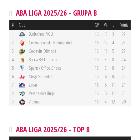
ABA LIGA 2025/26 - GRUPA B
#
Club
GP
W
L
Points
Budućnost VOLI
1
16
13
3
29
2
Crvena Zvezda Meridianbet
16
12
4
28
3
Cedevita Olimpija
16
11
5
27
4
Bosna BH Telecom
16
8
8
24
5
Spartak Office Shoes
16
8
8
24
6
Mega Superbet
16
6
10
22
7
Zadar
16
5
11
21
8
Perspektiva Ilirija
16
5
11
21
9
Vienna
16
4
12
20
ABA LIGA 2025/26 - TOP 8