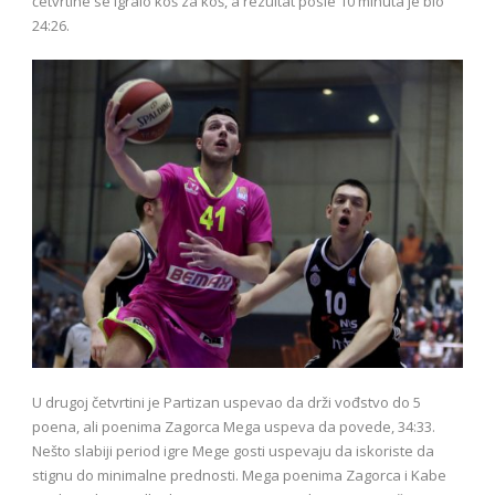
četvrtine se igralo koš za koš, a rezultat posle 10 minuta je bio
24:26.
U drugoj četvrtini je Partizan uspevao da drži vođstvo do 5
poena, ali poenima Zagorca Mega uspeva da povede, 34:33.
Nešto slabiji period igre Mege gosti uspevaju da iskoriste da
stignu do minimalne prednosti. Mega poenima Zagorca i Kabe