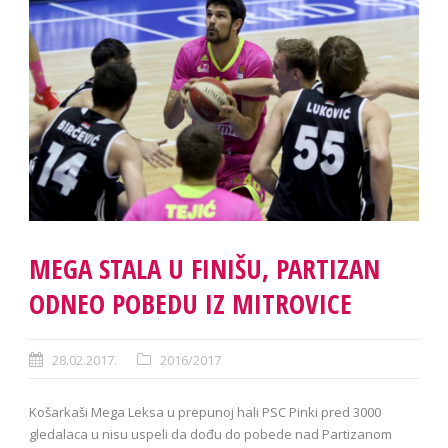
MEGA STALA U FINIŠU, PARTIZAN
ODNEO POBEDU IZ MITROVICE
28.02.2017.
2016/2017
Košarkaši Mega Leksa u prepunoj hali PSC Pinki pred 3000
gledalaca u nisu uspeli da dođu do pobede nad Partizanom