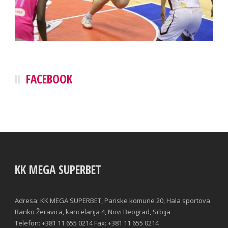
FACEBOOK
KK MEGA SUPERBET
Adresa: KK MEGA SUPERBET, Pariske komune 20, Hala sportova
Ranko Žeravica, kancelarija 4, Novi Beograd, Srbija
Telefon: +381 11 655 0214 Fax: +381 11 655 0214