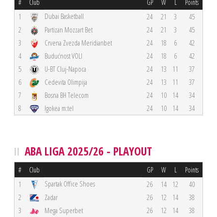
#
Club
GP
W
L
Points
Dubai Basketball
1
24
21
3
45
2
Partizan Mozzart Bet
24
21
3
45
3
Crvena Zvezda Meridianbet
24
18
6
42
4
Budućnost VOLI
24
18
6
42
5
U-BT Cluj-Napoca
24
13
11
37
6
Cedevita Olimpija
24
13
11
37
7
Bosna BH Telecom
24
10
14
34
8
Igokea m:tel
24
10
14
34
ABA LIGA 2025/26 - PLAYOUT
#
Club
GP
W
L
Points
Spartak Office Shoes
1
26
14
12
40
2
Zadar
26
12
14
38
3
Mega Superbet
26
12
14
38