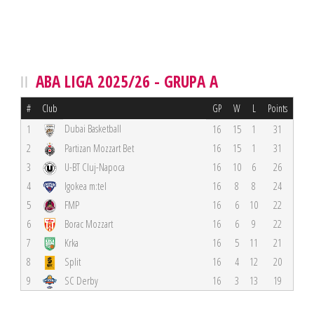
ABA LIGA 2025/26 - GRUPA A
#
Club
GP
W
L
Points
Dubai Basketball
1
16
15
1
31
2
Partizan Mozzart Bet
16
15
1
31
3
U-BT Cluj-Napoca
16
10
6
26
4
Igokea m:tel
16
8
8
24
5
FMP
16
6
10
22
6
Borac Mozzart
16
6
9
22
7
Krka
16
5
11
21
8
Split
16
4
12
20
9
SC Derby
16
3
13
19