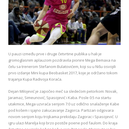
U pauzi između prve i druge četvrtine publika u hali je
gromoglasnim aplauzom pozdravila pionire Mega Bemaxa na
čelu sa trenerom Stefanom Bulatovićem, koji su u Nišu osvojili
prvo izdanje Mini kupa Beobasket 2017, koje je održano tokom
trajanja Kupa Radivoja Koraća.
Dejan Milojević je započeo meč sa sledećom petorkom: Novak,
Jaramaz, Simeunović, Spasojević i Kaba. Posle 0:5 na startu
utakmice, Mega uzvraća serijom 7:0 uz odlično snalaženje Kabe
pod košem i sjajno zakucavanje Zagorca. Partizan odgovara
novom serijom koju trojkama prekidaju Zagorac i Spasojević. U
igru ulazi Marelja koji brzo postiže poene pod faulom. Do kraja