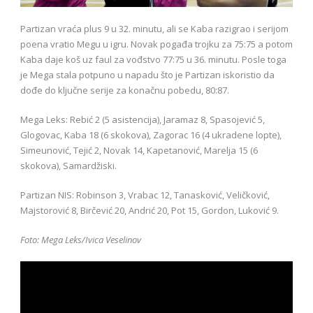
Partizan vraća plus 9 u 32. minutu, ali se Kaba razigrao i serijom
poena vratio Megu u igru. Novak pogađa trojku za 75:75 a potom
Kaba daje koš uz faul za vođstvo 77:75 u 36. minutu. Posle toga
je Mega stala potpuno u napadu što je Partizan iskoristio da
dođe do ključne serije za konačnu pobedu, 80:87.
Mega Leks: Rebić 2 (5 asistencija), Jaramaz 8, Spasojević 5,
Glogovac, Kaba 18 (6 skokova), Zagorac 16 (4 ukradene lopte),
Simeunović, Tejić 2, Novak 14, Kapetanović, Marelja 15 (6
skokova), Samardžiski.
Partizan NIS: Robinson 3, Vrabac 12, Tanasković, Veličković,
Majstorović 8, Birčević 20, Andrić 20, Pot 15, Gordon, Luković 9.
Foto: Mega Leks/Ivica Veselinov