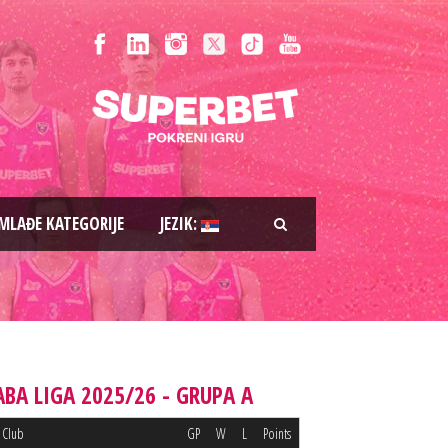
MLAĐE KATEGORIJE
JEZIK:
ABA LIGA 2025/26 - GRUPA A
Club
GP
W
L
Points