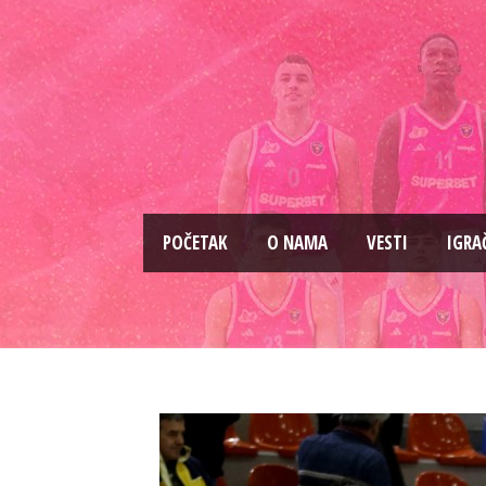
PОČETAK
O NAMA
VESTI
IGRA