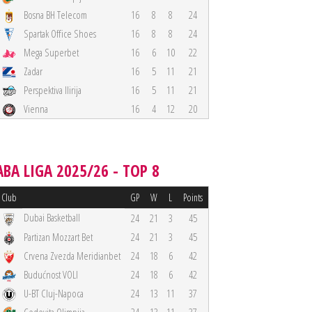
Bosna BH Telecom
16
8
8
24
Spartak Office Shoes
16
8
8
24
Mega Superbet
16
6
10
22
Zadar
16
5
11
21
Perspektiva Ilirija
16
5
11
21
Vienna
16
4
12
20
ABA LIGA 2025/26 - TOP 8
Club
GP
W
L
Points
Dubai Basketball
24
21
3
45
Partizan Mozzart Bet
24
21
3
45
Crvena Zvezda Meridianbet
24
18
6
42
Budućnost VOLI
24
18
6
42
U-BT Cluj-Napoca
24
13
11
37