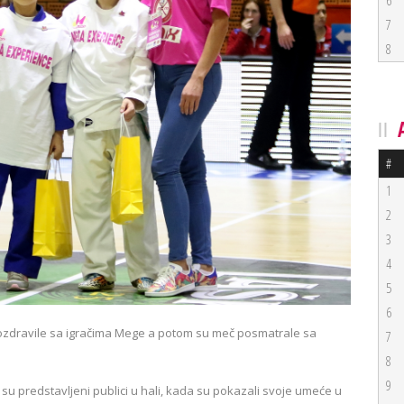
6
7
8
#
1
2
3
4
5
6
pozdravile sa igračima Mege a potom su meč posmatrale sa
7
8
9
 su predstavljeni publici u hali, kada su pokazali svoje umeće u