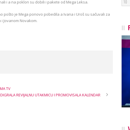
10
li i a na poklon su dobili i pakete od Mega Leksa.
no pošto je Mega ponovo pobedila a Ivana i Uroš su sačuvali za
m i Jovanom Novakom.
ZMA TV
DIGRALA REVIJALNU UTAKMICU I PROMOVISALA KALENDAR