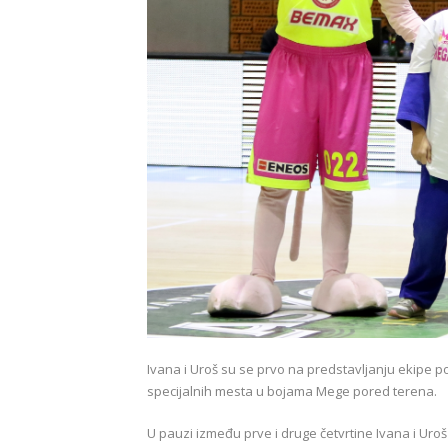
Ivana i Uroš su se prvo na predstavljanju ekipe 
specijalnih mesta u bojama Mege pored terena.
U pauzi između prve i druge četvrtine Ivana i Uroš