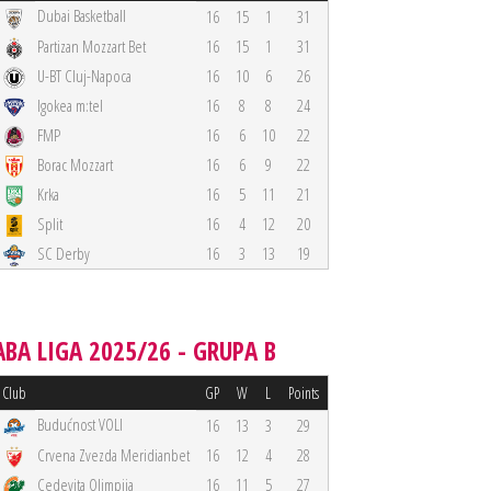
Dubai Basketball
16
15
1
31
Partizan Mozzart Bet
16
15
1
31
U-BT Cluj-Napoca
16
10
6
26
Igokea m:tel
16
8
8
24
FMP
16
6
10
22
Borac Mozzart
16
6
9
22
Krka
16
5
11
21
Split
16
4
12
20
SC Derby
16
3
13
19
ABA LIGA 2025/26 - GRUPA B
Club
GP
W
L
Points
Budućnost VOLI
16
13
3
29
Crvena Zvezda Meridianbet
16
12
4
28
Cedevita Olimpija
16
11
5
27