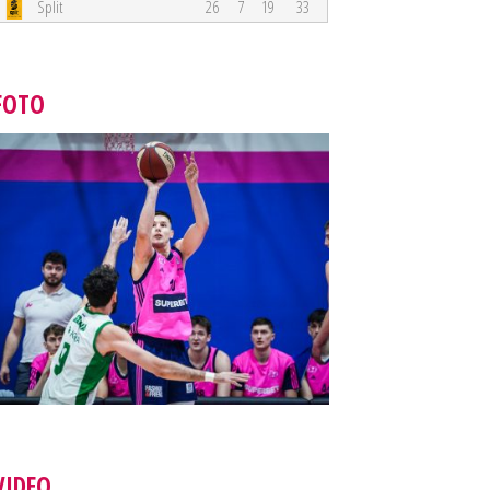
Split
26
7
19
33
FOTO
VIDEO