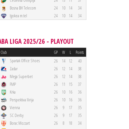
Cedevita Olimpija
24
13
11
37
Bosna BH Telecom
24
10
14
34
Igokea m:tel
24
10
14
34
ABA LIGA 2025/26 - PLAYOUT
Club
GP
W
L
Points
Spartak Office Shoes
26
14
12
40
Zadar
26
12
14
38
Mega Superbet
26
12
14
38
FMP
26
11
15
37
Krka
26
10
16
36
Perspektiva Ilirija
26
10
16
36
Vienna
26
9
17
35
SC Derby
26
9
17
35
Borac Mozzart
26
8
18
34