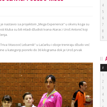
4
5
6
 je nastavio sa projektom „Mega Experience“ u okviru koga su
7
sti kluba su bili mladi džudisti Ivana Atarac i Uroš Antonić koji
8
čenja.
9
Triva Vitasović Lebarnik“ u Laćarku i oboje treniraju džudo već
ine u kategoriji pionirki do 36 kilograma dok je Uroš prvak
#
1
2
3
4
5