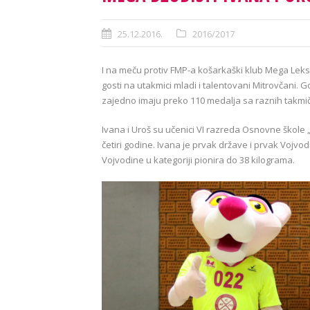
25.12.2016.
2016/2017
I na meču protiv FMP-a košarkaški klub Mega Leks
gosti na utakmici mladi i talentovani Mitrovčani. Go
zajedno imaju preko 110 medalja sa raznih takmi
Ivana i Uroš su učenici VI razreda Osnovne škole „
četiri godine. Ivana je prvak države i prvak Vojvod
Vojvodine u kategoriji pionira do 38 kilograma.