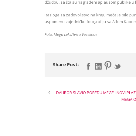
džudou, za šta su nagrađeni aplauzom publike u ha
Razloga za zadovoljstvo na kraju meča je bilo pu
uspomenu zajedničku fotografiju sa Alfom Kabo
Foto: Mega Leks/Ivica Veselinov
Share Post:
DALIBOR SLAVIO POBEDU MEGE I NOVI PLA
MEGA O