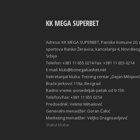
KK MEGA SUPERBET
Adresa: KK MEGA SUPERBET, Pariske komune 20, 
sportova Ranko Žeravica, kancelarija 4, Novi Beo
Srbija
Telefon: +381 11 655 0214 Fax: +381 11 655 0214
E-mail: klub@bcmegabasket.net
Sekretarijat kluba: Trening centar „Dejan Milojević
Braće Jerković 119a, Beograd
Radno vreme: ponedeljak-petak od 9-15h
Telefon/Fax: +381 11 655 0214
Predsednik: Velimir Mihailović
Generalni menadžer: Goran Ćakić
Marketing menadžer: Veljko Dragosavljević
Statut kluba