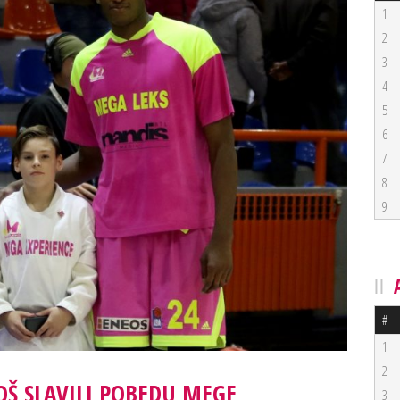
1
2
3
4
5
6
7
8
9
#
1
2
OŠ SLAVILI POBEDU MEGE
3