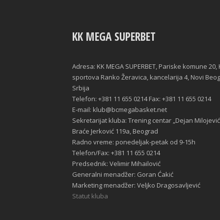
KK MEGA SUPERBET
Adresa: KK MEGA SUPERBET, Pariske komune 20, 
sportova Ranko Žeravica, kancelarija 4, Novi Beo
Srbija
Telefon: +381 11 655 0214 Fax: +381 11 655 0214
E-mail: klub@bcmegabasket.net
Sekretarijat kluba: Trening centar „Dejan Milojević
Braće Jerković 119a, Beograd
Radno vreme: ponedeljak-petak od 9-15h
Telefon/Fax: +381 11 655 0214
Predsednik: Velimir Mihailović
Generalni menadžer: Goran Ćakić
Marketing menadžer: Veljko Dragosavljević
Statut kluba