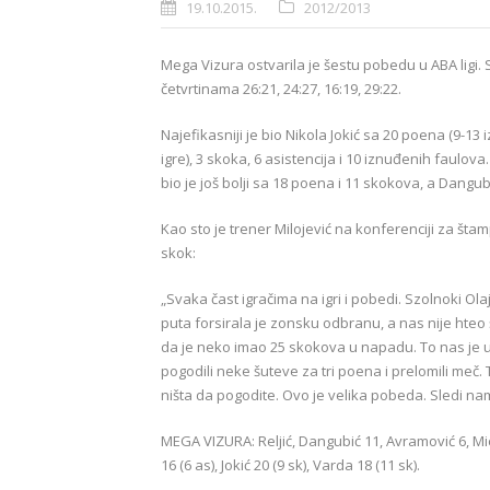
19.10.2015.
2012/2013
Mega Vizura ostvarila je šestu pobedu u ABA ligi. 
četvrtinama 26:21, 24:27, 16:19, 29:22.
Najefikasniji je bio Nikola Jokić sa 20 poena (9-13 i
igre), 3 skoka, 6 asistencija i 10 iznuđenih faul
bio je još bolji sa 18 poena i 11 skokova, a Dangu
Kao sto je trener Milojević na konferenciji za štam
skok:
„Svaka čast igračima na igri i pobedi. Szolnoki O
puta forsirala je zonsku odbranu, a nas nije hteo
da je neko imao 25 skokova u napadu. To nas je u
pogodili neke šuteve za tri poena i prelomili meč.
ništa da pogodite. Ovo je velika pobeda. Sledi nam
MEGA VIZURA: Reljić, Dangubić 11, Avramović 6, Mici
16 (6 as), Jokić 20 (9 sk), Varda 18 (11 sk).