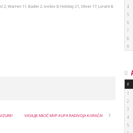
4
 2, Warren 11, Bader 2, Ivošev 8, Holiday 21, Oliver 17, Lorant 8.
5
6
7
8
9
#
1
2
3
VIZURE!
VASILIJE MICIĆ MVP KUPA RADIVOJA KORAĆA!
4
5