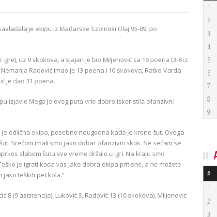
1
2
Savladala je ekipu iz Mađarske Szolnoki Olaj 95-89, po
3
4
5
z igre), uz 9 skokova, a sjajan je bio Miljenović sa 16 poena (3-8 iz
ova. Nemanja Radović imao je 13 poena i 10 skokova, Ratko Varda
6
bić je dao 11 poena.
7
8
pu izjavio Mega je ovog puta vrlo dobro iskoristila ofanzivni
9
laj je odlična ekipa, posebno neugodna kada je krene šut. Ovoga
 šut. Srećom imali smo jako dobar ofanzivni skok. Ne sećam se
prkos slabom šutu sve vreme držalo u igri. Na kraju smo
 Teško je igrati kada vas jako dobra ekipa pritisne, a ne možete
#
 jako teških pet kola.“
1
ć 8 (9 asistencija), Luković 3, Radović 13 (10 skokova), Miljenović
2
3