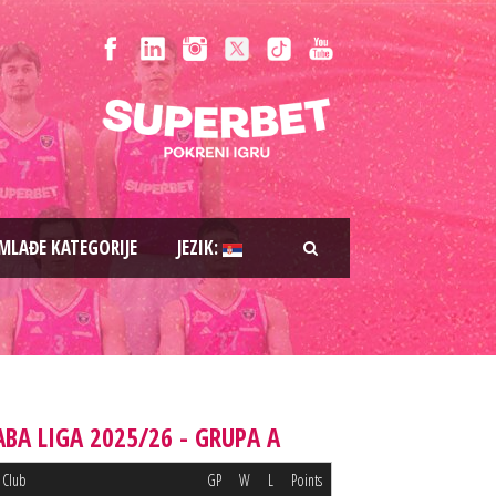
MLAĐE KATEGORIJE
JEZIK:
ABA LIGA 2025/26 - GRUPA A
Club
GP
W
L
Points