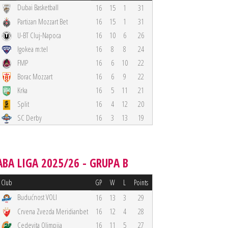
Dubai Basketball
16
15
1
31
Partizan Mozzart Bet
16
15
1
31
U-BT Cluj-Napoca
16
10
6
26
Igokea m:tel
16
8
8
24
FMP
16
6
10
22
Borac Mozzart
16
6
9
22
Krka
16
5
11
21
Split
16
4
12
20
SC Derby
16
3
13
19
ABA LIGA 2025/26 - GRUPA B
Club
GP
W
L
Points
Budućnost VOLI
16
13
3
29
Crvena Zvezda Meridianbet
16
12
4
28
Cedevita Olimpija
16
11
5
27