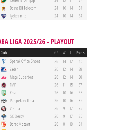
Cedevita Olimpija
24
13
11
37
Bosna BH Telecom
24
10
14
34
Igokea m:tel
24
10
14
34
ABA LIGA 2025/26 - PLAYOUT
Club
GP
W
L
Points
Spartak Office Shoes
26
14
12
40
Zadar
26
12
14
38
Mega Superbet
26
12
14
38
FMP
26
11
15
37
Krka
26
10
16
36
Perspektiva Ilirija
26
10
16
36
Vienna
26
9
17
35
SC Derby
26
9
17
35
Borac Mozzart
26
8
18
34