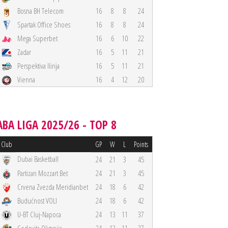
Bosna BH Telecom
16
8
8
24
Spartak Office Shoes
16
8
8
24
Mega Superbet
16
6
10
22
Zadar
16
5
11
21
Perspektiva Ilirija
16
5
11
21
Vienna
16
4
12
20
ABA LIGA 2025/26 - TOP 8
Club
GP
W
L
Points
Dubai Basketball
24
21
3
45
Partizan Mozzart Bet
24
21
3
45
Crvena Zvezda Meridianbet
24
18
6
42
Budućnost VOLI
24
18
6
42
U-BT Cluj-Napoca
24
13
11
37