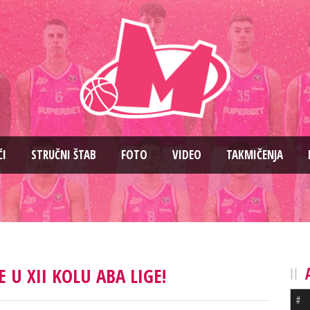
ČI
STRUČNI ŠTAB
FOTO
VIDEO
TAKMIČENJA
U XII KOLU ABA LIGE!
#