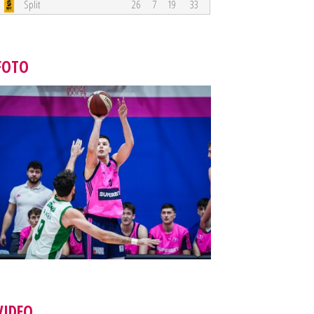
Split
26
7
19
33
FOTO
VIDEO