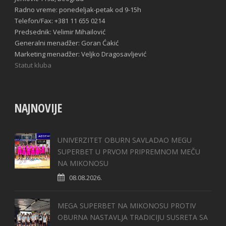
Radno vreme: ponedeljak-petak od 9-15h
Telefon/Fax: +381 11 655 0214
Predsednik: Velimir Mihailović
Generalni menadžer: Goran Ćakić
Marketing menadžer: Veljko Dragosavljević
Statut kluba
NAJNOVIJE
UNIVERZITET OBURN SAVLADAO MEGU
SUPERBET U PRVOM PRIPREMNOM MEČU
NA MIKONOSU
08.08.2026.
MEGA SUPERBET NA MIKONOSU PROTIV
OBURNA NASTAVLJA TRADICIJU SUSRETA SA