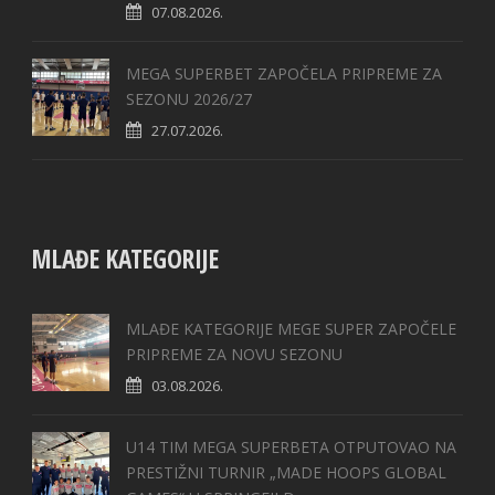
07.08.2026.
MEGA SUPERBET ZAPOČELA PRIPREME ZA
SEZONU 2026/27
27.07.2026.
MLAĐE KATEGORIJE
MLAĐE KATEGORIJE MEGE SUPER ZAPOČELE
PRIPREME ZA NOVU SEZONU
03.08.2026.
U14 TIM MEGA SUPERBETA OTPUTOVAO NA
PRESTIŽNI TURNIR „MADE HOOPS GLOBAL