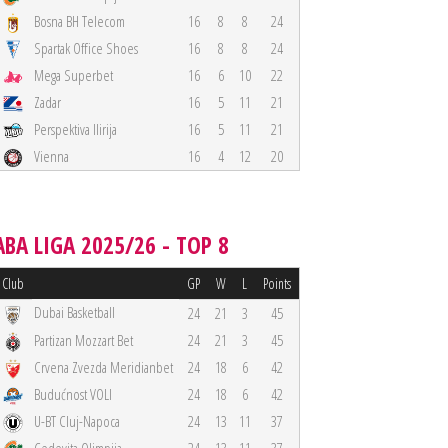
Bosna BH Telecom
16
8
8
24
Spartak Office Shoes
16
8
8
24
Mega Superbet
16
6
10
22
Zadar
16
5
11
21
Perspektiva Ilirija
16
5
11
21
Vienna
16
4
12
20
ABA LIGA 2025/26 - TOP 8
Club
GP
W
L
Points
Dubai Basketball
24
21
3
45
Partizan Mozzart Bet
24
21
3
45
Crvena Zvezda Meridianbet
24
18
6
42
Budućnost VOLI
24
18
6
42
U-BT Cluj-Napoca
24
13
11
37