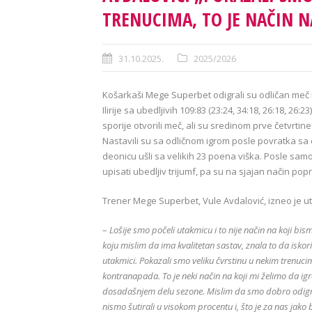
TRENUCIMA, TO JE NAČIN N
31.10.2025.
2025/2026
Košarkaši Mege Superbet odigrali su odličan meč 
Ilirije sa ubedljivih 109:83 (23:24, 34:18, 26:18, 26:
sporije otvorili meč, ali su sredinom prve četvrtine
Nastavili su sa odličnom igrom posle povratka sa o
deonicu ušli sa velikih 23 poena viška. Posle sam
upisati ubedljiv trijumf, pa su na sjajan način popra
Trener Mege Superbet, Vule Avdalović, izneo je ut
–
Lošije smo počeli utakmicu i to nije način na koji bism
koju mislim da ima kvalitetan sastav, znala to da isko
utakmici. Pokazali smo veliku čvrstinu u nekim trenucim
kontranapada. To je neki način na koji mi želimo da igr
dosadašnjem delu sezone. Mislim da smo dobro odigral
nismo šutirali u visokom procentu i, što je za nas jako