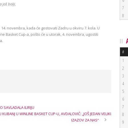
6
još bolji,
7
8
14. novembra, kada će gostovati Zadru u okviru 7. kola. U
e Basket Cup-a, pošto će u utorak, 4. novembra, ugostiti
a.
#
1
2
3
4
5
6
7
O SAVLADALA ILIRIJU
UBANJ U WINLINE BASKET CUP-U, AVDALOVIĆ: „JOŠ JEDAN VELIKI
8
IZAZOV ZA NAS“
9