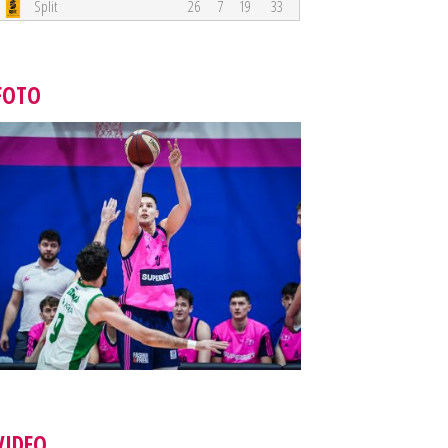
Split
26
7
19
33
FOTO
VIDEO