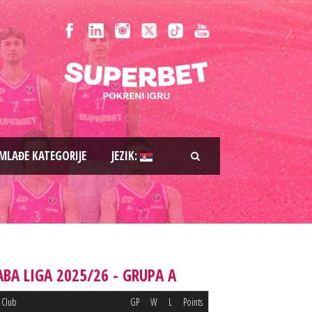
MLAĐE KATEGORIJE
JEZIK:
ABA LIGA 2025/26 - GRUPA A
Club
GP
W
L
Points