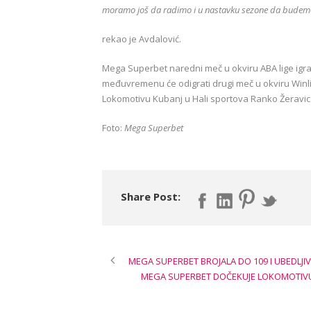
moramo još da radimo i u nastavku sezone da budemo 
rekao je Avdalović.
Mega Superbet naredni meč u okviru ABA lige igra 
međuvremenu će odigrati drugi meč u okviru Winlin
Lokomotivu Kubanj u Hali sportova Ranko Žeravic
Foto:
Mega Superbet
Share Post:
MEGA SUPERBET BROJALA DO 109 I UBEDLJIV
MEGA SUPERBET DOČEKUJE LOKOMOTIVU K