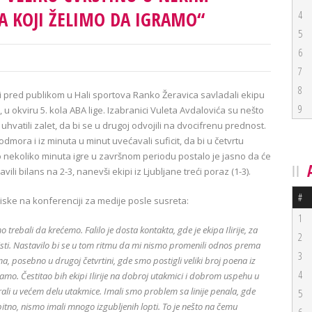
A KOJI ŽELIMO DA IGRAMO“
4
5
6
7
8
i pred publikom u Hali sportova Ranko Žeravica savladali ekipu
9
23), u okviru 5. kola ABA lige. Izabranici Vuleta Avdalovića su nešto
 uhvatili zalet, da bi se u drugoj odvojili na dvocifrenu prednost.
dmora i iz minuta u minut uvećavali suficit, da bi u četvrtu
o nekoliko minuta igre u završnom periodu postalo je jasno da će
vili bilans na 2-3, nanevši ekipi iz Ljubljane treći poraz (1-3).
#
iske na konferenciji za medije posle susreta:
1
o trebali da krećemo. Falilo je dosta kontakta, gde je ekipa Ilirije, za
2
risti. Nastavilo bi se u tom ritmu da mi nismo promenili odnos prema
3
a, posebno u drugoj četvrtini, gde smo postigli veliki broj poena iz
4
amo. Čestitao bih ekipi Ilirije na dobroj utakmici i dobrom uspehu u
i u većem delu utakmice. Imali smo problem sa linije penala, gde
5
 bitno, nismo imali mnogo izgubljenih lopti. To je nešto na čemu