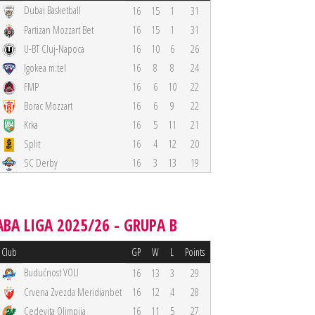
Dubai Basketball
16
15
1
31
Partizan Mozzart Bet
16
15
1
31
U-BT Cluj-Napoca
16
10
6
26
Igokea m:tel
16
8
8
24
FMP
16
6
10
22
Borac Mozzart
16
6
9
22
Krka
16
5
11
21
Split
16
4
12
20
SC Derby
16
3
13
19
ABA LIGA 2025/26 - GRUPA B
Club
GP
W
L
Points
Budućnost VOLI
16
13
3
29
Crvena Zvezda Meridianbet
16
12
4
28
Cedevita Olimpija
16
11
5
27