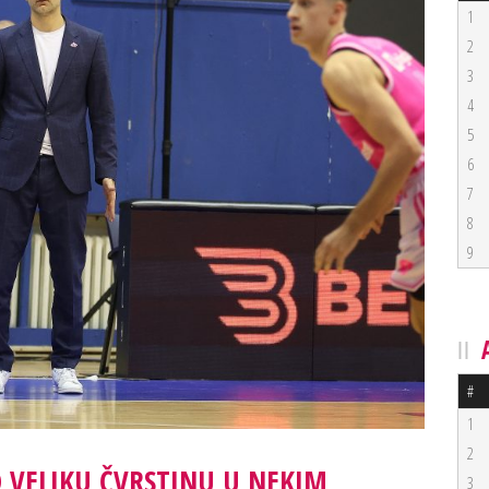
1
2
3
4
5
6
7
8
9
#
1
2
 VELIKU ČVRSTINU U NEKIM
3