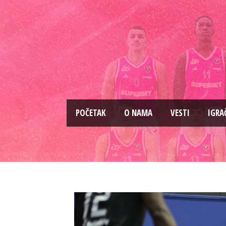
PОČETAK
O NAMA
VESTI
IGRA