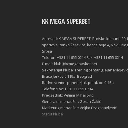
KK MEGA SUPERBET
Adresa: KK MEGA SUPERBET, Pariske komune 20, 
sportova Ranko Žeravica, kancelarija 4, Novi Beo
Srbija
Telefon: +381 11 655 0214 Fax: +381 11 655 0214
E-mail: klub@bcmegabasket.net
Sekretarijat kluba: Trening centar „Dejan Milojević
Braće Jerković 119a, Beograd
Radno vreme: ponedeljak-petak od 9-15h
Telefon/Fax: +381 11 655 0214
Predsednik: Velimir Mihailović
Generalni menadžer: Goran Ćakić
Marketing menadžer: Veljko Dragosavljević
Statut kluba