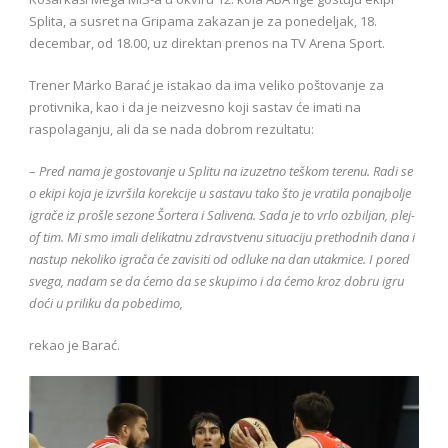
Splita, a susret na Gripama zakazan je za ponedeljak, 18.
decembar, od 18.00, uz direktan prenos na TV Arena Sport.
Trener Marko Barać je istakao da ima veliko poštovanje za
protivnika, kao i da je neizvesno koji sastav će imati na
raspolaganju, ali da se nada dobrom rezultatu:
–
Pred nama je gostovanje u Splitu na izuzetno teškom terenu. Radi se
o ekipi koja je izvršila korekcije u sastavu tako što je vratila ponajbolje
igrače iz prošle sezone Šortera i Salivena. Sada je to vrlo ozbiljan, plej-
of tim. Mi smo imali delikatnu zdravstvenu situaciju prethodnih dana i
nastup nekoliko igrača će zavisiti od odluke na dan utakmice. I pored
svega, nadam se da ćemo da se skupimo i da ćemo kroz dobru igru
doći u priliku da pobedimo,
rekao je Barać.