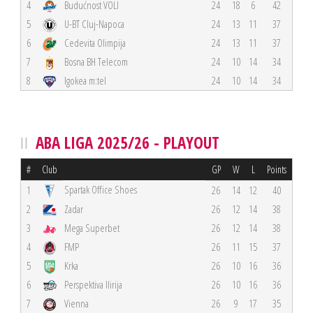
4
Budućnost VOLI
24
18
6
42
5
U-BT Cluj-Napoca
24
13
11
37
6
Cedevita Olimpija
24
13
11
37
7
Bosna BH Telecom
24
10
14
34
8
Igokea m:tel
24
10
14
34
ABA LIGA 2025/26 - PLAYOUT
#
Club
GP
W
L
Points
Spartak Office Shoes
1
26
14
12
40
2
Zadar
26
12
14
38
3
Mega Superbet
26
12
14
38
4
FMP
26
11
15
37
5
Krka
26
10
16
36
6
Perspektiva Ilirija
26
10
16
36
7
Vienna
26
9
17
35