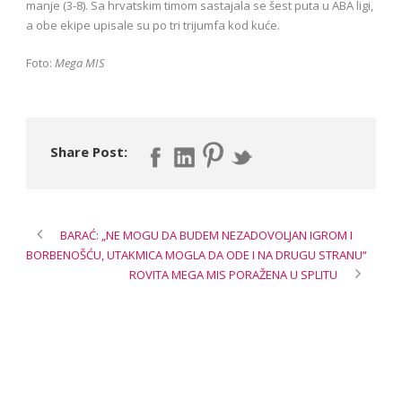
manje (3-8). Sa hrvatskim timom sastajala se šest puta u ABA ligi,
a obe ekipe upisale su po tri trijumfa kod kuće.
Foto:
Mega MIS
Share Post:
BARAĆ: „NE MOGU DA BUDEM NEZADOVOLJAN IGROM I
BORBENOŠĆU, UTAKMICA MOGLA DA ODE I NA DRUGU STRANU“
ROVITA MEGA MIS PORAŽENA U SPLITU