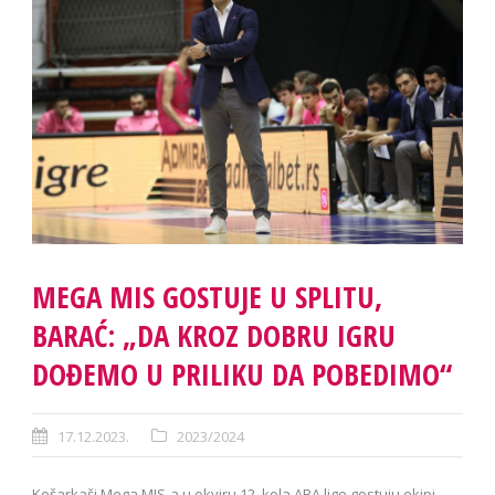
MEGA MIS GOSTUJE U SPLITU,
BARAĆ: „DA KROZ DOBRU IGRU
DOĐEMO U PRILIKU DA POBEDIMO“
17.12.2023.
2023/2024
Košarkaši Mega MIS-a u okviru 12. kola ABA lige gostuju ekipi