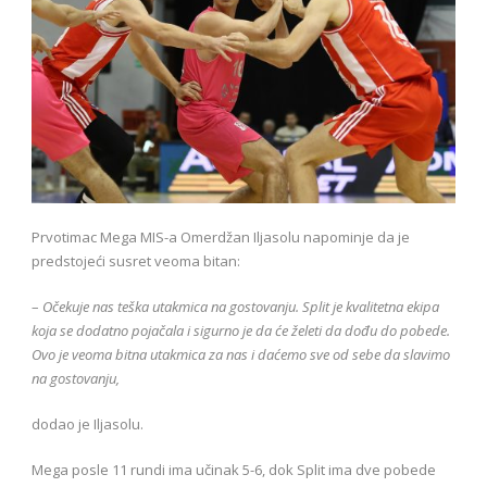
Prvotimac Mega MIS-a Omerdžan Iljasolu napominje da je
predstojeći susret veoma bitan:
–
Očekuje nas teška utakmica na gostovanju. Split je kvalitetna ekipa
koja se dodatno pojačala i sigurno je da će želeti da dođu do pobede.
Ovo je veoma bitna utakmica za nas i daćemo sve od sebe da slavimo
na gostovanju,
dodao je Iljasolu.
Mega posle 11 rundi ima učinak 5-6, dok Split ima dve pobede