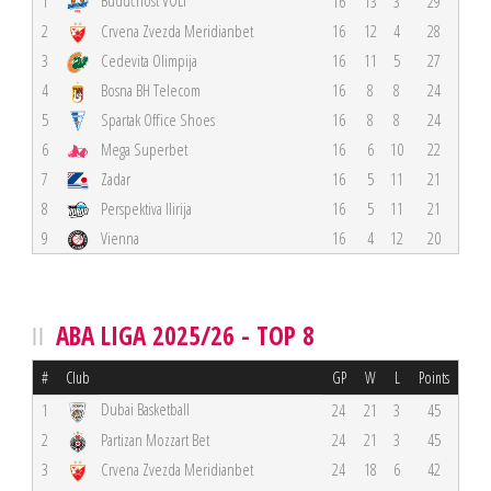
Budućnost VOLI
1
16
13
3
29
2
Crvena Zvezda Meridianbet
16
12
4
28
3
Cedevita Olimpija
16
11
5
27
4
Bosna BH Telecom
16
8
8
24
5
Spartak Office Shoes
16
8
8
24
6
Mega Superbet
16
6
10
22
7
Zadar
16
5
11
21
8
Perspektiva Ilirija
16
5
11
21
9
Vienna
16
4
12
20
ABA LIGA 2025/26 - TOP 8
#
Club
GP
W
L
Points
Dubai Basketball
1
24
21
3
45
2
Partizan Mozzart Bet
24
21
3
45
3
Crvena Zvezda Meridianbet
24
18
6
42