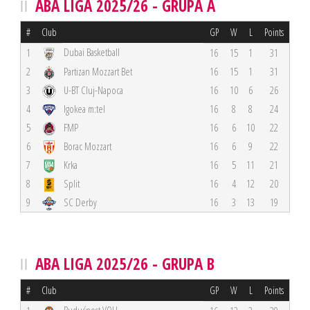
ABA LIGA 2025/26 - GRUPA A
#
Club
GP
W
L
Points
Dubai Basketball
1
16
15
1
31
2
Partizan Mozzart Bet
16
15
1
31
3
U-BT Cluj-Napoca
16
10
6
26
4
Igokea m:tel
16
8
8
24
5
FMP
16
6
10
22
6
Borac Mozzart
16
6
9
22
7
Krka
16
5
11
21
8
Split
16
4
12
20
9
SC Derby
16
3
13
19
ABA LIGA 2025/26 - GRUPA B
#
Club
GP
W
L
Points