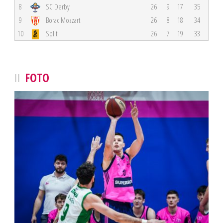
8
SC Derby
26
9
17
35
9
Borac Mozzart
26
8
18
34
10
Split
26
7
19
33
FOTO