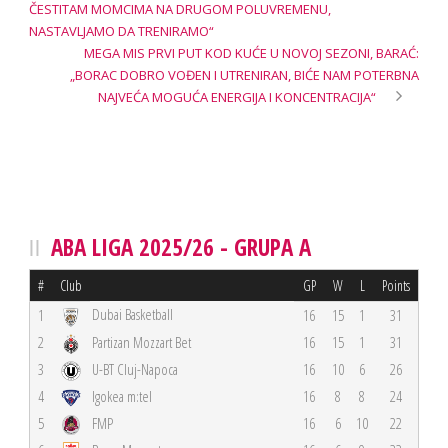
ČESTITAM MOMCIMA NA DRUGOM POLUVREMENU,
NASTAVLJAMO DA TRENIRAMO“
MEGA MIS PRVI PUT KOD KUĆE U NOVOJ SEZONI, BARAĆ:
„BORAC DOBRO VOĐEN I UTRENIRAN, BIĆE NAM POTERBNA
NAJVEĆA MOGUĆA ENERGIJA I KONCENTRACIJA“
ABA LIGA 2025/26 - GRUPA A
#
Club
GP
W
L
Points
Dubai Basketball
1
16
15
1
31
2
Partizan Mozzart Bet
16
15
1
31
3
U-BT Cluj-Napoca
16
10
6
26
4
Igokea m:tel
16
8
8
24
5
FMP
16
6
10
22