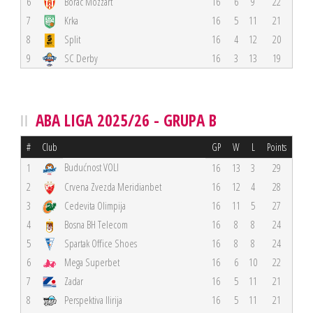
6
Borac Mozzart
16
6
9
22
7
Krka
16
5
11
21
8
Split
16
4
12
20
9
SC Derby
16
3
13
19
ABA LIGA 2025/26 - GRUPA B
#
Club
GP
W
L
Points
Budućnost VOLI
1
16
13
3
29
2
Crvena Zvezda Meridianbet
16
12
4
28
3
Cedevita Olimpija
16
11
5
27
4
Bosna BH Telecom
16
8
8
24
5
Spartak Office Shoes
16
8
8
24
6
Mega Superbet
16
6
10
22
7
Zadar
16
5
11
21
8
Perspektiva Ilirija
16
5
11
21