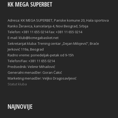
KK MEGA SUPERBET
Adresa: KK MEGA SUPERBET, Pariske komune 20, Hala sportova
Ranko Žeravica, kancelarija 4, Novi Beograd, Srbija
Telefon: +381 11 655 0214 Fax: +381 11 655 0214
E-mail: klub@bcmegabasket.net
Sekretarijat kluba: Trening centar „Dejan Milojević“, Braće
Jerković 119a, Beograd
Radno vreme: ponedeljak-petak od 9-15h
Telefon/Fax: +381 11 655 0214
Predsednik: Velimir Mihailović
Generalni menadžer: Goran Ćakić
Marketing menadžer: Veljko Dragosavljević
Statut kluba
NAJNOVIJE