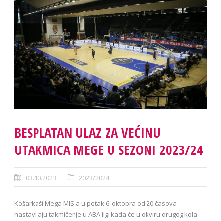
BESPLATAN ULAZ ZA VEĆINU
UTAKMICA MEGE U SEZONI 2023/24
03.10.2023.
2023/2024
Košarkaši Mega MIS-a u petak 6. oktobra od 20 časova
nastavljaju takmičenje u ABA ligi kada će u okviru drugog kola