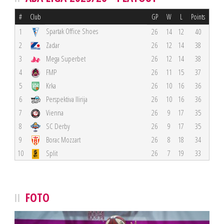
#
Club
GP
W
L
Points
Spartak Office Shoes
1
26
14
12
40
2
Zadar
26
12
14
38
3
Mega Superbet
26
12
14
38
4
FMP
26
11
15
37
5
Krka
26
10
16
36
6
Perspektiva Ilirija
26
10
16
36
7
Vienna
26
9
17
35
8
SC Derby
26
9
17
35
9
Borac Mozzart
26
8
18
34
10
Split
26
7
19
33
FOTO