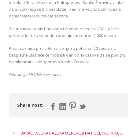
dočekati Borac Mozzart u Hali sportova Ranko Žeravica, a ulaz
na tu utakmicu će biti besplatan, kao i na većinu utakmica na
domaćem terenu tokom sezone.
Za utakmice protiv Partizana i Crvene zvezde u ABA ligi biće
puštene karte u slobodnu prodaju po ceni od 2.000 dinara.
Prva utakmica protiv Borca se igra u petak od 20 časova, a
besplatne ulaznice će moći isti dan od 19 časova da se podignu
na biletarnici Hale sportova Ranko Žeravica.
Foto: Mega MIS/Ivica Veselinov
Share Post:
BARAĆ: „VELIKA RAZLIKA U ENERGIJI NA POČETKU I KRAJU,