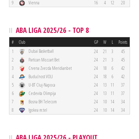
9
Vienna
16
4
12
20
ABA LIGA 2025/26 - TOP 8
#
Club
GP
W
L
Points
Dubai Basketball
1
24
21
3
45
2
Partizan Mozzart Bet
24
21
3
45
3
Crvena Zvezda Meridianbet
24
18
6
42
4
Budućnost VOLI
24
18
6
42
5
U-BT Cluj-Napoca
24
13
11
37
6
Cedevita Olimpija
24
13
11
37
7
Bosna BH Telecom
24
10
14
34
8
Igokea m:tel
24
10
14
34
ABA LIGA 2025/26 - PLAYOUT