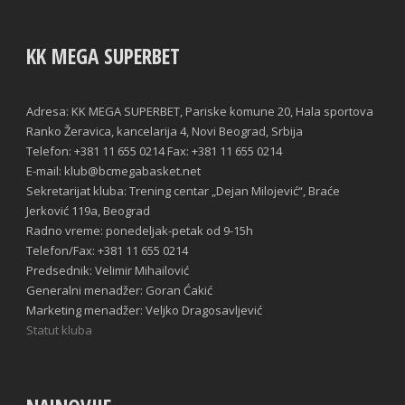
KK MEGA SUPERBET
Adresa: KK MEGA SUPERBET, Pariske komune 20, Hala sportova
Ranko Žeravica, kancelarija 4, Novi Beograd, Srbija
Telefon: +381 11 655 0214 Fax: +381 11 655 0214
E-mail: klub@bcmegabasket.net
Sekretarijat kluba: Trening centar „Dejan Milojević“, Braće
Jerković 119a, Beograd
Radno vreme: ponedeljak-petak od 9-15h
Telefon/Fax: +381 11 655 0214
Predsednik: Velimir Mihailović
Generalni menadžer: Goran Ćakić
Marketing menadžer: Veljko Dragosavljević
Statut kluba