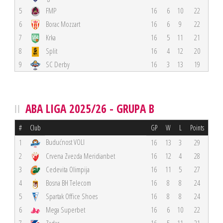
5
FMP
16
6
10
22
6
Borac Mozzart
16
6
9
22
7
Krka
16
5
11
21
8
Split
16
4
12
20
9
SC Derby
16
3
13
19
ABA LIGA 2025/26 - GRUPA B
#
Club
GP
W
L
Points
Budućnost VOLI
1
16
13
3
29
2
Crvena Zvezda Meridianbet
16
12
4
28
3
Cedevita Olimpija
16
11
5
27
4
Bosna BH Telecom
16
8
8
24
5
Spartak Office Shoes
16
8
8
24
6
Mega Superbet
16
6
10
22
7
Zadar
16
5
11
21