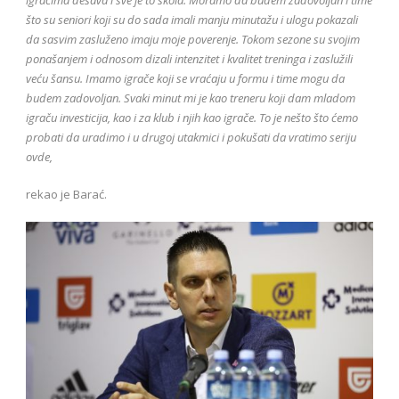
što su seniori koji su do sada imali manju minutažu i ulogu pokazali
da sasvim zasluženo imaju moje poverenje. Tokom sezone su svojim
ponašanjem i odnosom dizali intenzitet i kvalitet treninga i zaslužili
veću šansu. Imamo igrače koji se vraćaju u formu i time mogu da
budem zadovoljan. Svaki minut mi je kao treneru koji dam mladom
igraču investicija, kao i za klub i njih kao igrače. To je nešto što ćemo
probati da uradimo i u drugoj utakmici i pokušati da vratimo seriju
ovde,
rekao je Barać.