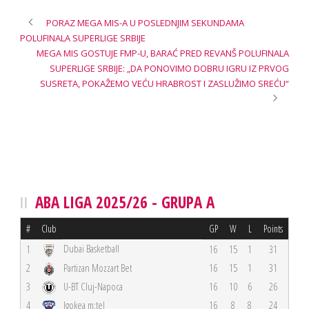
PORAZ MEGA MIS-A U POSLEDNJIM SEKUNDAMA
POLUFINALA SUPERLIGE SRBIJE
MEGA MIS GOSTUJE FMP-U, BARAĆ PRED REVANŠ POLUFINALA
SUPERLIGE SRBIJE: „DA PONOVIMO DOBRU IGRU IZ PRVOG
SUSRETA, POKAŽEMO VEĆU HRABROST I ZASLUŽIMO SREĆU“
ABA LIGA 2025/26 - GRUPA A
#
Club
GP
W
L
Points
Dubai Basketball
1
16
15
1
31
2
Partizan Mozzart Bet
16
15
1
31
3
U-BT Cluj-Napoca
16
10
6
26
4
Igokea m:tel
16
8
8
24