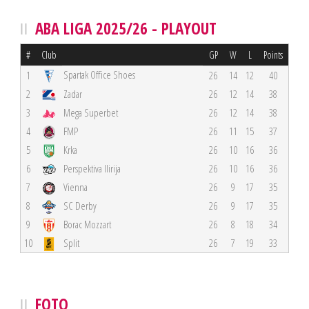
ABA LIGA 2025/26 - PLAYOUT
#
Club
GP
W
L
Points
Spartak Office Shoes
1
26
14
12
40
2
Zadar
26
12
14
38
3
Mega Superbet
26
12
14
38
4
FMP
26
11
15
37
5
Krka
26
10
16
36
6
Perspektiva Ilirija
26
10
16
36
7
Vienna
26
9
17
35
8
SC Derby
26
9
17
35
9
Borac Mozzart
26
8
18
34
10
Split
26
7
19
33
FOTO