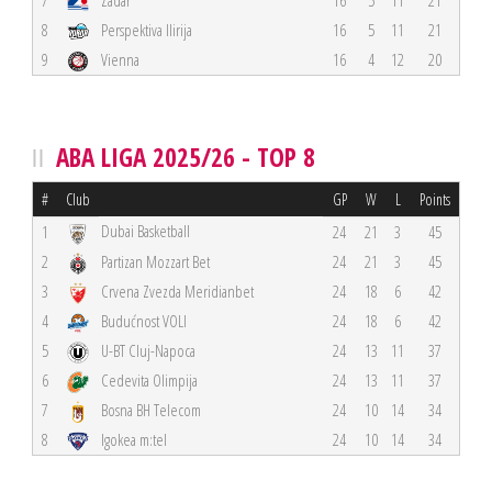
8
Perspektiva Ilirija
16
5
11
21
9
Vienna
16
4
12
20
ABA LIGA 2025/26 - TOP 8
#
Club
GP
W
L
Points
Dubai Basketball
1
24
21
3
45
2
Partizan Mozzart Bet
24
21
3
45
3
Crvena Zvezda Meridianbet
24
18
6
42
4
Budućnost VOLI
24
18
6
42
5
U-BT Cluj-Napoca
24
13
11
37
6
Cedevita Olimpija
24
13
11
37
7
Bosna BH Telecom
24
10
14
34
8
Igokea m:tel
24
10
14
34