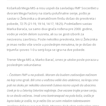
Košarkaši Mega MIS-a nisu uspeli da savladaju FMP SoccerBet u
dvorani Mega Factory na startu polufinalne serije, pošto je
sastav iz Železnika u dramatičnom finišu došao do preokreta i
pobede, 72:75 (21:19, 19:14, 14:17, 18:25). Podmlađeni sastav
Marka Baraća, sa samo dva igrača rođena pre 2000. godine,
vodio je većim delom susreta, ali su se gosti izborili za
neizvesnu završnicu. Posle nekoliko preokreta, tim iz Železnika
je imao nešto više sreće u poslednjim minutima, te je došao do
trijumfa i poveo 1-0 u seriji koja se igra na dve pobede.
Trener Mega MIS-a, Marko Barać, izneo je utiske posle poraza u
poslednjim sekundama:
–
Čestitam FMP-u na pobedi. Moram da budem zadovoljan načinom
na koji smo igrali. Bili smo u vođstvu veliki deo utakmice, na kraju smo
pali na skoku jer nekoliko otvorenih šuteva nismo uspeli da ubacimo.
Uvek je to u četvrtoj četvrtini najbitnije. Dve vezane trojke prave seriju,
to se desilo večeras. Imali smo kontranapad na pola koša, izašla je
lopta kako je izašla, to je nešto što se svim mladim talentovanim
igračima dešava i sve je to škola. Moramo da budem zadovoljan i time