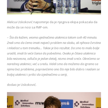
Aleksa Uskoković napominje da je njegova ekipa pokazala da
može da se nosi sa FMP-om.
–
Šta da kažem, veoma ujednačena utakmica tokom svih 40 minuta.
Znali smo da ćemo imati najveći problem na skoku, ali njihova čvrstina
i mladost u tom trenutku… Takav je bio rezultat. Da smo to malo bolje
uradili, imali bi veće šanse da pobedimo. Ovako je čitava utakmica
bila neizvesna, odlučio je jedan detalj, nismo imali sreće. Okrećemo se
narednoj utakmici, već u sredu. Videli smo da možemo da igramo sa
njima bez problema, popravićemo ono što nije bilo dobro i nadam se
boljoj utakmici i prilici da izjednačimo u seriji,
dodao je Uskoković.