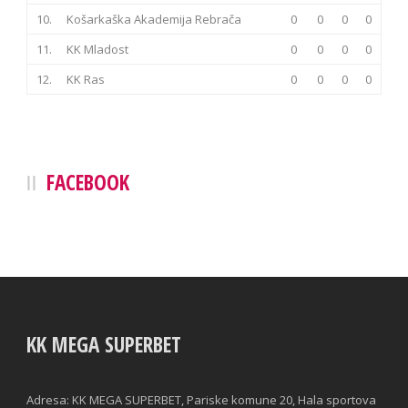
10.
Košarkaška Akademija Rebrača
0
0
0
0
11.
KK Mladost
0
0
0
0
12.
KK Ras
0
0
0
0
FACEBOOK
KK MEGA SUPERBET
Adresa: KK MEGA SUPERBET, Pariske komune 20, Hala sportova