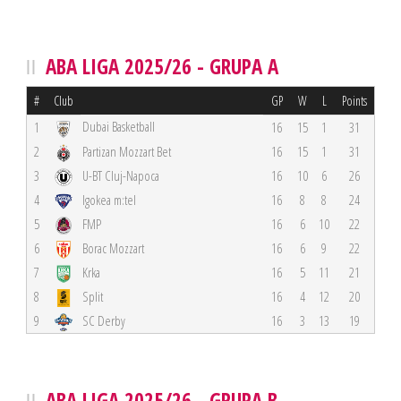
ABA LIGA 2025/26 - GRUPA A
#
Club
GP
W
L
Points
Dubai Basketball
1
16
15
1
31
2
Partizan Mozzart Bet
16
15
1
31
3
U-BT Cluj-Napoca
16
10
6
26
4
Igokea m:tel
16
8
8
24
5
FMP
16
6
10
22
6
Borac Mozzart
16
6
9
22
7
Krka
16
5
11
21
8
Split
16
4
12
20
9
SC Derby
16
3
13
19
ABA LIGA 2025/26 - GRUPA B