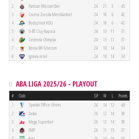
2
Partizan Mozzart Bet
24
21
3
45
3
Crvena Zvezda Meridianbet
24
18
6
42
4
Budućnost VOLI
24
18
6
42
5
U-BT Cluj-Napoca
24
13
11
37
6
Cedevita Olimpija
24
13
11
37
7
Bosna BH Telecom
24
10
14
34
8
Igokea m:tel
24
10
14
34
ABA LIGA 2025/26 - PLAYOUT
#
Club
GP
W
L
Points
Spartak Office Shoes
1
26
14
12
40
2
Zadar
26
12
14
38
3
Mega Superbet
26
12
14
38
4
FMP
26
11
15
37
5
Krka
26
10
16
36