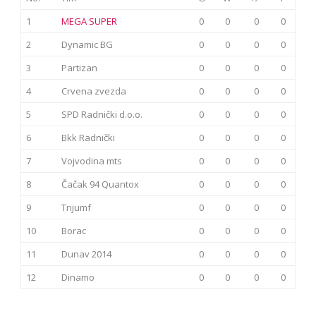
1
MEGA SUPER
0
0
0
0
2
Dynamic BG
0
0
0
0
3
Partizan
0
0
0
0
4
Crvena zvezda
0
0
0
0
5
SPD Radnički d.o.o.
0
0
0
0
6
Bkk Radnički
0
0
0
0
7
Vojvodina mts
0
0
0
0
8
Čačak 94 Quantox
0
0
0
0
9
Trijumf
0
0
0
0
10
Borac
0
0
0
0
11
Dunav 2014
0
0
0
0
12
Dinamo
0
0
0
0