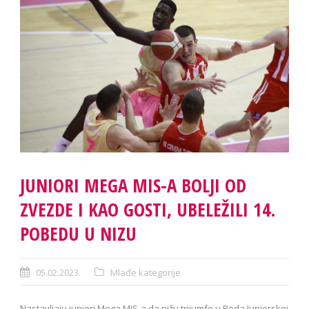
JUNIORI MEGA MIS-A BOLJI OD
ZVEZDE I KAO GOSTI, UBELEŽILI 14.
POBEDU U NIZU
05.02.2023.
Mlađe kategorije
Nastavljaju juniori Mega MIS-a da nižu trijumfe u Roda Juniorskoj