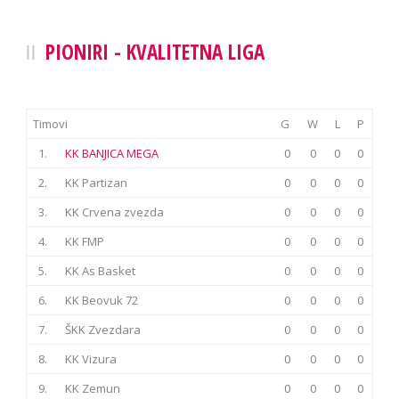
PIONIRI - KVALITETNA LIGA
Timovi
G
W
L
P
1.
KK BANJICA MEGA
0
0
0
0
2.
KK Partizan
0
0
0
0
3.
KK Crvena zvezda
0
0
0
0
4.
KK FMP
0
0
0
0
5.
KK As Basket
0
0
0
0
6.
KK Beovuk 72
0
0
0
0
7.
ŠKK Zvezdara
0
0
0
0
8.
KK Vizura
0
0
0
0
9.
KK Zemun
0
0
0
0