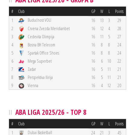
#
Club
GP
W
L
Points
Budućnost VOLI
1
16
13
3
29
2
Crvena Zvezda Meridianbet
16
12
4
28
3
Cedevita Olimpija
16
11
5
27
4
Bosna BH Telecom
16
8
8
24
5
Spartak Office Shoes
16
8
8
24
6
Mega Superbet
16
6
10
22
7
Zadar
16
5
11
21
8
Perspektiva Ilirija
16
5
11
21
9
Vienna
16
4
12
20
ABA LIGA 2025/26 - TOP 8
#
Club
GP
W
L
Points
Dubai Basketball
1
24
21
3
45