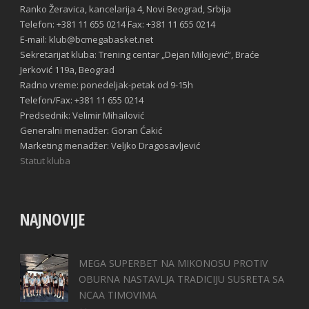
Ranko Žeravica, kancelarija 4, Novi Beograd, Srbija
Telefon: +381 11 655 0214 Fax: +381 11 655 0214
E-mail: klub@bcmegabasket.net
Sekretarijat kluba: Trening centar „Dejan Milojević“, Braće
Jerković 119a, Beograd
Radno vreme: ponedeljak-petak od 9-15h
Telefon/Fax: +381 11 655 0214
Predsednik: Velimir Mihailović
Generalni menadžer: Goran Ćakić
Marketing menadžer: Veljko Dragosavljević
Statut kluba
NAJNOVIJE
MEGA SUPERBET NA MIKONOSU PROTIV
OBURNA NASTAVLJA TRADICIJU SUSRETA SA
NCAA TIMOVIMA