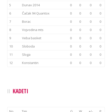
5
Dunav 2014
0
0
0
0
6
Čačak 94 Quantox
0
0
0
0
7
Borac
0
0
0
0
8
Vojvodina mts
0
0
0
0
9
Veba basket
0
0
0
0
10
Sloboda
0
0
0
0
11
Sloga
0
0
0
0
12
Konstantin
0
0
0
0
KADETI
No.
Tim
G
W
+/-
P