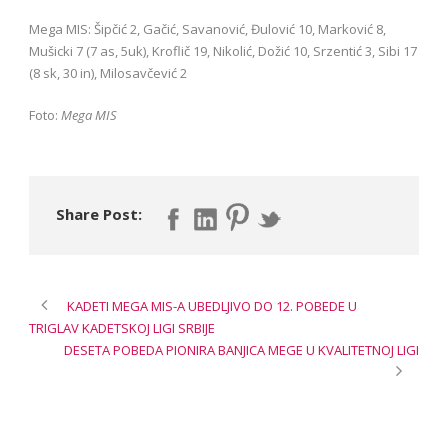
Mega MIS: Šipčić 2, Gačić, Savanović, Đulović 10, Marković 8,
Mušicki 7 (7 as, 5uk), Kroflič 19, Nikolić, Dožić 10, Srzentić 3, Sibi 17
(8 sk, 30 in), Milosavčević 2
Foto:
Mega MIS
Share Post:
KADETI MEGA MIS-A UBEDLJIVO DO 12. POBEDE U
TRIGLAV KADETSKOJ LIGI SRBIJE
DESETA POBEDA PIONIRA BANJICA MEGE U KVALITETNOJ LIGI