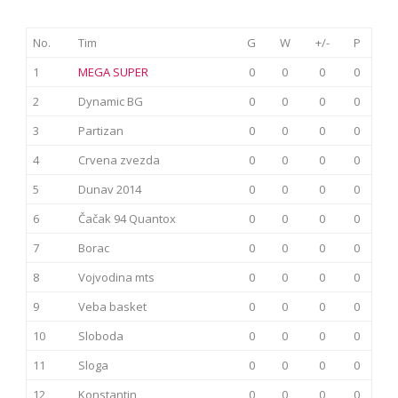
No.
Tim
G
W
+/-
P
1
MEGA SUPER
0
0
0
0
2
Dynamic BG
0
0
0
0
3
Partizan
0
0
0
0
4
Crvena zvezda
0
0
0
0
5
Dunav 2014
0
0
0
0
6
Čačak 94 Quantox
0
0
0
0
7
Borac
0
0
0
0
8
Vojvodina mts
0
0
0
0
9
Veba basket
0
0
0
0
10
Sloboda
0
0
0
0
11
Sloga
0
0
0
0
12
Konstantin
0
0
0
0