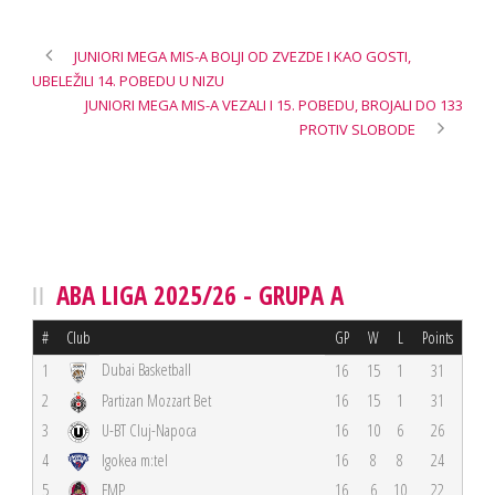
JUNIORI MEGA MIS-A BOLJI OD ZVEZDE I KAO GOSTI,
UBELEŽILI 14. POBEDU U NIZU
JUNIORI MEGA MIS-A VEZALI I 15. POBEDU, BROJALI DO 133
PROTIV SLOBODE
ABA LIGA 2025/26 - GRUPA A
#
Club
GP
W
L
Points
Dubai Basketball
1
16
15
1
31
2
Partizan Mozzart Bet
16
15
1
31
3
U-BT Cluj-Napoca
16
10
6
26
4
Igokea m:tel
16
8
8
24
5
FMP
16
6
10
22