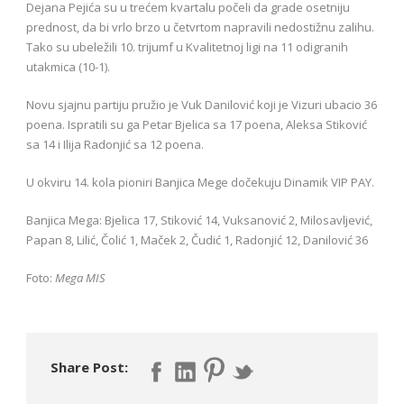
Dejana Pejića su u trećem kvartalu počeli da grade osetniju
prednost, da bi vrlo brzo u četvrtom napravili nedostižnu zalihu.
Tako su ubeležili 10. trijumf u Kvalitetnoj ligi na 11 odigranih
utakmica (10-1).
Novu sjajnu partiju pružio je Vuk Danilović koji je Vizuri ubacio 36
poena. Ispratili su ga Petar Bjelica sa 17 poena, Aleksa Stiković
sa 14 i Ilija Radonjić sa 12 poena.
U okviru 14. kola pioniri Banjica Mege dočekuju Dinamik VIP PAY.
Banjica Mega: Bjelica 17, Stiković 14, Vuksanović 2, Milosavljević,
Papan 8, Lilić, Čolić 1, Maček 2, Čudić 1, Radonjić 12, Danilović 36
Foto:
Mega MIS
Share Post: