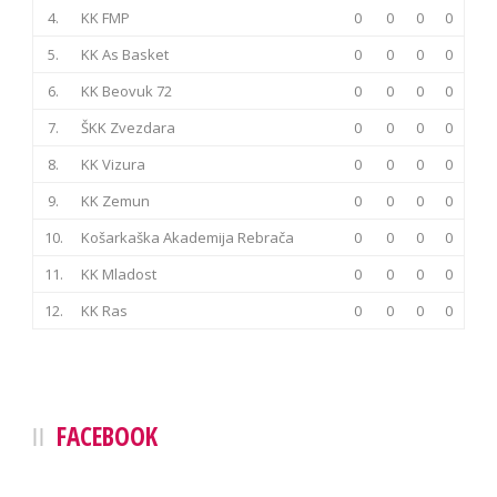
4.
KK FMP
0
0
0
0
5.
KK As Basket
0
0
0
0
6.
KK Beovuk 72
0
0
0
0
7.
ŠKK Zvezdara
0
0
0
0
8.
KK Vizura
0
0
0
0
9.
KK Zemun
0
0
0
0
10.
Košarkaška Akademija Rebrača
0
0
0
0
11.
KK Mladost
0
0
0
0
12.
KK Ras
0
0
0
0
FACEBOOK