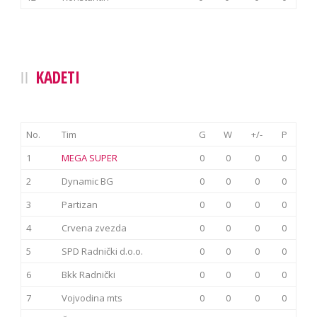
KADETI
No.
Tim
G
W
+/-
P
1
MEGA SUPER
0
0
0
0
2
Dynamic BG
0
0
0
0
3
Partizan
0
0
0
0
4
Crvena zvezda
0
0
0
0
5
SPD Radnički d.o.o.
0
0
0
0
6
Bkk Radnički
0
0
0
0
7
Vojvodina mts
0
0
0
0