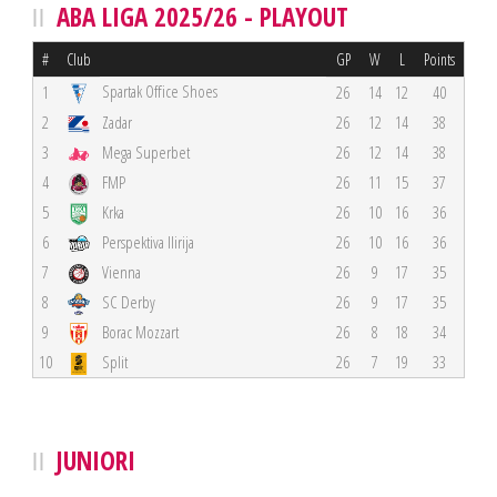
ABA LIGA 2025/26 - PLAYOUT
#
Club
GP
W
L
Points
Spartak Office Shoes
1
26
14
12
40
2
Zadar
26
12
14
38
3
Mega Superbet
26
12
14
38
4
FMP
26
11
15
37
5
Krka
26
10
16
36
6
Perspektiva Ilirija
26
10
16
36
7
Vienna
26
9
17
35
8
SC Derby
26
9
17
35
9
Borac Mozzart
26
8
18
34
10
Split
26
7
19
33
JUNIORI