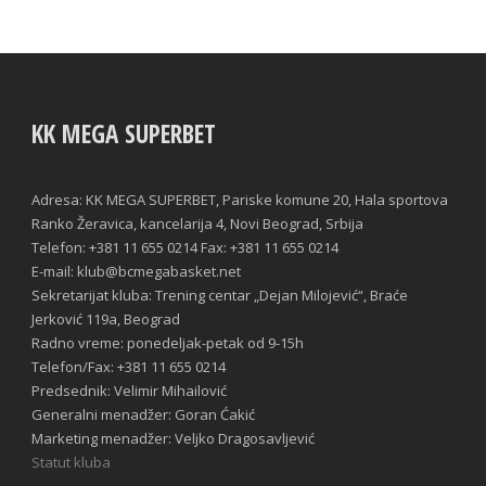
KK MEGA SUPERBET
Adresa: KK MEGA SUPERBET, Pariske komune 20, Hala sportova
Ranko Žeravica, kancelarija 4, Novi Beograd, Srbija
Telefon: +381 11 655 0214 Fax: +381 11 655 0214
E-mail: klub@bcmegabasket.net
Sekretarijat kluba: Trening centar „Dejan Milojević“, Braće
Jerković 119a, Beograd
Radno vreme: ponedeljak-petak od 9-15h
Telefon/Fax: +381 11 655 0214
Predsednik: Velimir Mihailović
Generalni menadžer: Goran Ćakić
Marketing menadžer: Veljko Dragosavljević
Statut kluba