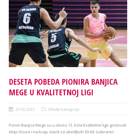
DESETA POBEDA PIONIRA BANJICA
MEGE U KVALITETNOJ LIGI
07.02.2023.
Mlađe kategorije
Pioniri Banjica Mege su u okviru 13. kola Kvalitetne lige gostovali
ekipi Vizure i na kraju slavili sa ubedljivih 93:69. Izabranici