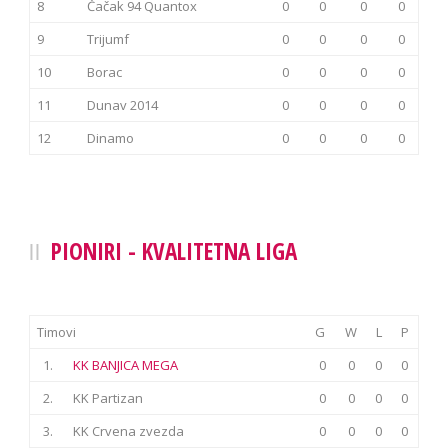
8
Čačak 94 Quantox
0
0
0
0
9
Trijumf
0
0
0
0
10
Borac
0
0
0
0
11
Dunav 2014
0
0
0
0
12
Dinamo
0
0
0
0
PIONIRI - KVALITETNA LIGA
Timovi
G
W
L
P
1.
KK BANJICA MEGA
0
0
0
0
2.
KK Partizan
0
0
0
0
3.
KK Crvena zvezda
0
0
0
0