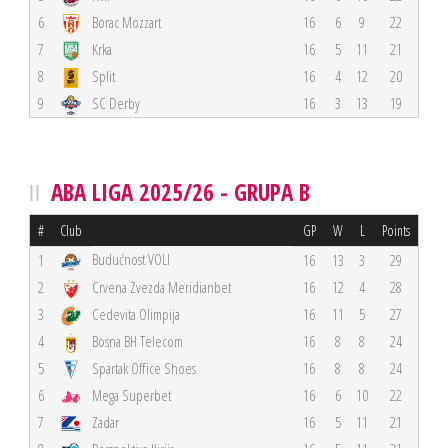
6
Borac Mozzart
16
6
9
22
7
Krka
16
5
11
21
8
Split
16
4
12
20
9
SC Derby
16
3
13
19
ABA LIGA 2025/26 - GRUPA B
#
Club
GP
W
L
Points
Budućnost VOLI
1
16
13
3
29
2
Crvena Zvezda Meridianbet
16
12
4
28
3
Cedevita Olimpija
16
11
5
27
4
Bosna BH Telecom
16
8
8
24
5
Spartak Office Shoes
16
8
8
24
6
Mega Superbet
16
6
10
22
7
Zadar
16
5
11
21