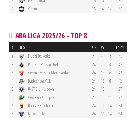
8
Perspektiva Ilirija
16
5
11
21
9
Vienna
16
4
12
20
ABA LIGA 2025/26 - TOP 8
#
Club
GP
W
L
Points
Dubai Basketball
1
24
21
3
45
2
Partizan Mozzart Bet
24
21
3
45
3
Crvena Zvezda Meridianbet
24
18
6
42
4
Budućnost VOLI
24
18
6
42
5
U-BT Cluj-Napoca
24
13
11
37
6
Cedevita Olimpija
24
13
11
37
7
Bosna BH Telecom
24
10
14
34
8
Igokea m:tel
24
10
14
34