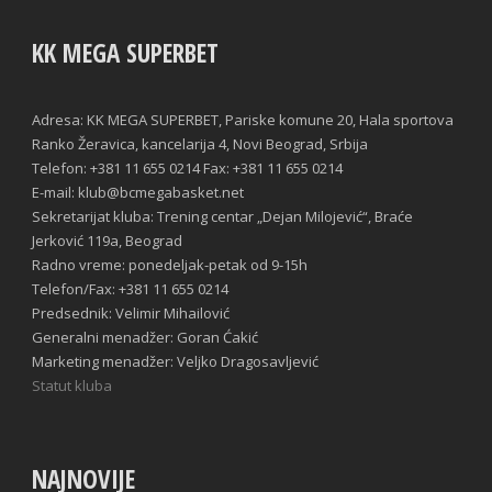
KK MEGA SUPERBET
Adresa: KK MEGA SUPERBET, Pariske komune 20, Hala sportova
Ranko Žeravica, kancelarija 4, Novi Beograd, Srbija
Telefon: +381 11 655 0214 Fax: +381 11 655 0214
E-mail: klub@bcmegabasket.net
Sekretarijat kluba: Trening centar „Dejan Milojević“, Braće
Jerković 119a, Beograd
Radno vreme: ponedeljak-petak od 9-15h
Telefon/Fax: +381 11 655 0214
Predsednik: Velimir Mihailović
Generalni menadžer: Goran Ćakić
Marketing menadžer: Veljko Dragosavljević
Statut kluba
NAJNOVIJE