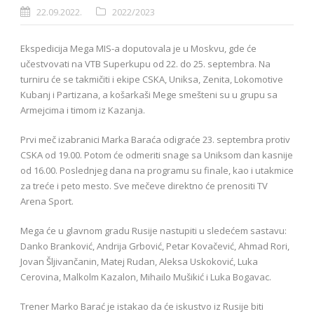
22.09.2022.
2022/2023
Ekspedicija Mega MIS-a doputovala je u Moskvu, gde će
učestvovati na VTB Superkupu od 22. do 25. septembra. Na
turniru će se takmičiti i ekipe CSKA, Uniksa, Zenita, Lokomotive
Kubanj i Partizana, a košarkaši Mege smešteni su u grupu sa
Armejcima i timom iz Kazanja.
Prvi meč izabranici Marka Baraća odigraće 23. septembra protiv
CSKA od 19.00. Potom će odmeriti snage sa Uniksom dan kasnije
od 16.00. Poslednjeg dana na programu su finale, kao i utakmice
za treće i peto mesto. Sve mečeve direktno će prenositi TV
Arena Sport.
Mega će u glavnom gradu Rusije nastupiti u sledećem sastavu:
Danko Branković, Andrija Grbović, Petar Kovačević, Ahmad Rori,
Jovan Šljivančanin, Matej Rudan, Aleksa Uskoković, Luka
Cerovina, Malkolm Kazalon, Mihailo Mušikić i Luka Bogavac.
Trener Marko Barać je istakao da će iskustvo iz Rusije biti