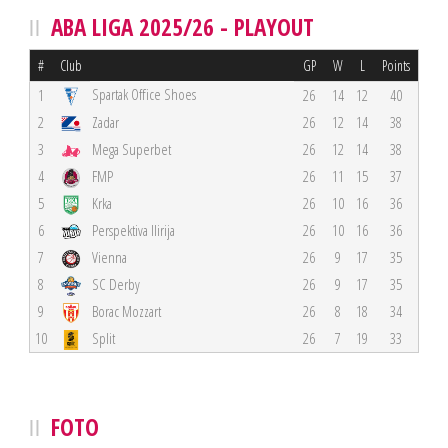
ABA LIGA 2025/26 - PLAYOUT
#
Club
GP
W
L
Points
Spartak Office Shoes
1
26
14
12
40
2
Zadar
26
12
14
38
3
Mega Superbet
26
12
14
38
4
FMP
26
11
15
37
5
Krka
26
10
16
36
6
Perspektiva Ilirija
26
10
16
36
7
Vienna
26
9
17
35
8
SC Derby
26
9
17
35
9
Borac Mozzart
26
8
18
34
10
Split
26
7
19
33
FOTO