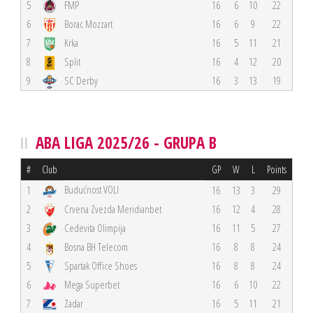
5
FMP
16
6
10
22
6
Borac Mozzart
16
6
9
22
7
Krka
16
5
11
21
8
Split
16
4
12
20
9
SC Derby
16
3
13
19
ABA LIGA 2025/26 - GRUPA B
#
Club
GP
W
L
Points
Budućnost VOLI
1
16
13
3
29
2
Crvena Zvezda Meridianbet
16
12
4
28
3
Cedevita Olimpija
16
11
5
27
4
Bosna BH Telecom
16
8
8
24
5
Spartak Office Shoes
16
8
8
24
6
Mega Superbet
16
6
10
22
7
Zadar
16
5
11
21