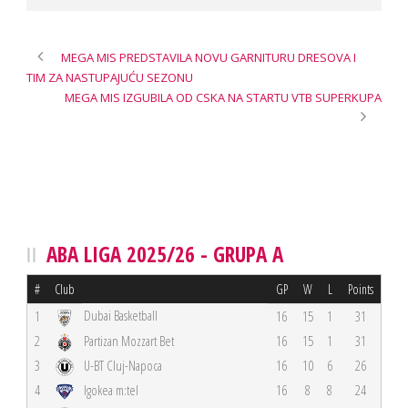
MEGA MIS PREDSTAVILA NOVU GARNITURU DRESOVA I
TIM ZA NASTUPAJUĆU SEZONU
MEGA MIS IZGUBILA OD CSKA NA STARTU VTB SUPERKUPA
ABA LIGA 2025/26 - GRUPA A
#
Club
GP
W
L
Points
Dubai Basketball
1
16
15
1
31
2
Partizan Mozzart Bet
16
15
1
31
3
U-BT Cluj-Napoca
16
10
6
26
4
Igokea m:tel
16
8
8
24