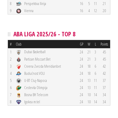
8
Perspektiva Ilirija
16
5
11
21
9
Vienna
16
4
12
20
ABA LIGA 2025/26 - TOP 8
#
Club
GP
W
L
Points
Dubai Basketball
1
24
21
3
45
2
Partizan Mozzart Bet
24
21
3
45
3
Crvena Zvezda Meridianbet
24
18
6
42
4
Budućnost VOLI
24
18
6
42
5
U-BT Cluj-Napoca
24
13
11
37
6
Cedevita Olimpija
24
13
11
37
7
Bosna BH Telecom
24
10
14
34
8
Igokea m:tel
24
10
14
34