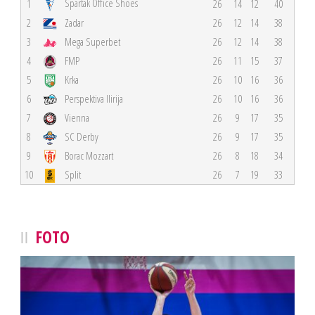
Spartak Office Shoes
1
26
14
12
40
2
Zadar
26
12
14
38
3
Mega Superbet
26
12
14
38
4
FMP
26
11
15
37
5
Krka
26
10
16
36
6
Perspektiva Ilirija
26
10
16
36
7
Vienna
26
9
17
35
8
SC Derby
26
9
17
35
9
Borac Mozzart
26
8
18
34
10
Split
26
7
19
33
FOTO