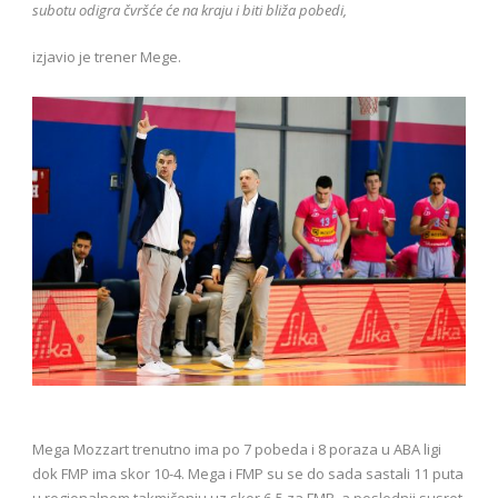
subotu odigra čvršće će na kraju i biti bliža pobedi,
izjavio je trener Mege.
Mega Mozzart trenutno ima po 7 pobeda i 8 poraza u ABA ligi
dok FMP ima skor 10-4. Mega i FMP su se do sada sastali 11 puta