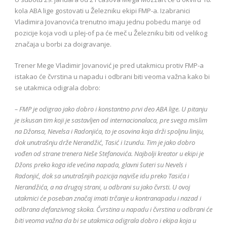
kola ABA lige gostovati u Železniku ekipi FMP-a. Izabranici
Vladimira Jovanovića trenutno imaju jednu pobedu manje od
pozicije koja vodi u plej-of pa će meč u Železniku biti od velikog
značaja u borbi za doigravanje.
Trener Mege Vladimir Jovanović je pred utakmicu protiv FMP-a
istakao će čvrstina u napadu i odbrani biti veoma važna kako bi
se utakmica odigrala dobro:
– FMP je odigrao jako dobro i konstantno prvi deo ABA lige. U pitanju
je iskusan tim koji je sastavljen od internacionalaca, pre svega mislim
na Džonsa, Nevelsa i Radonjića, to je osovina koja drži spoljnu liniju,
dok unutrašnju drže Nerandžić, Tasić i Izundu. Tim je jako dobro
vođen od strane trenera Neše Stefanovića. Najbolji kreator u ekipi je
Džons preko koga ide većina napada, glavni šuteri su Nevels i
Radonjić, dok sa unutrašnjih pozicija najviše idu preko Tasića i
Nerandžića, a na drugoj strani, u odbrani su jako čvrsti. U ovoj
utakmici će poseban značaj imati trčanje u kontranapadu i nazad i
odbrana defanzivnog skoka. Čvrstina u napadu i čvrstina u odbrani će
biti veoma važna da bi se utakmica odigrala dobro i ekipa koja u