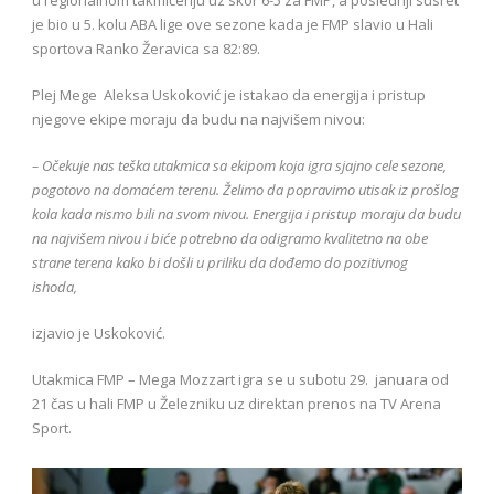
u regionalnom takmičenju uz skor 6-5 za FMP, a poslednji susret
je bio u 5. kolu ABA lige ove sezone kada je FMP slavio u Hali
sportova Ranko Žeravica sa 82:89.
Plej Mege Aleksa Uskoković je istakao da energija i pristup
njegove ekipe moraju da budu na najvišem nivou:
– Očekuje nas teška utakmica sa ekipom koja igra sjajno cele sezone,
pogotovo na domaćem terenu. Želimo da popravimo utisak iz prošlog
kola kada nismo bili na svom nivou. Energija i pristup moraju da budu
na najvišem nivou i biće potrebno da odigramo kvalitetno na obe
strane terena kako bi došli u priliku da dođemo do pozitivnog
ishoda,
izjavio je Uskoković.
Utakmica FMP – Mega Mozzart igra se u subotu 29. januara od
21 čas u hali FMP u Železniku uz direktan prenos na TV Arena
Sport.