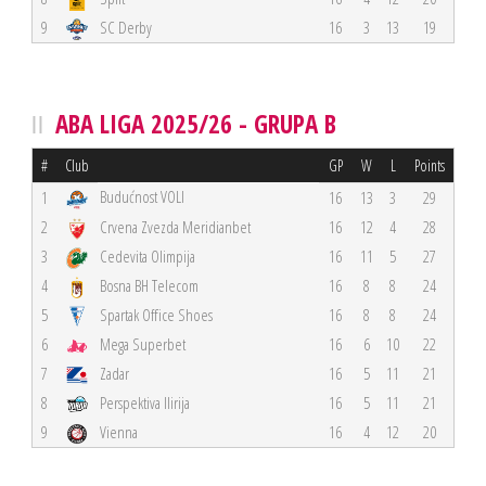
9
SC Derby
16
3
13
19
ABA LIGA 2025/26 - GRUPA B
#
Club
GP
W
L
Points
Budućnost VOLI
1
16
13
3
29
2
Crvena Zvezda Meridianbet
16
12
4
28
3
Cedevita Olimpija
16
11
5
27
4
Bosna BH Telecom
16
8
8
24
5
Spartak Office Shoes
16
8
8
24
6
Mega Superbet
16
6
10
22
7
Zadar
16
5
11
21
8
Perspektiva Ilirija
16
5
11
21
9
Vienna
16
4
12
20