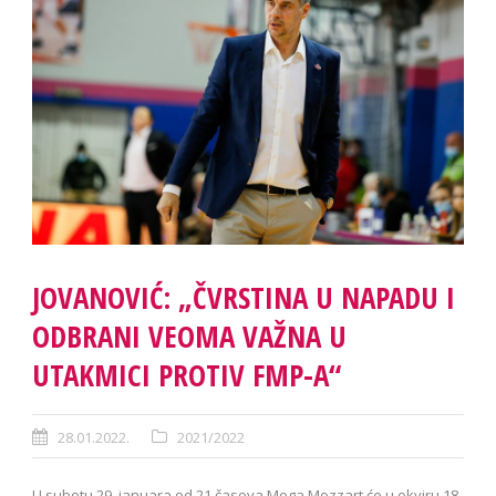
JOVANOVIĆ: „ČVRSTINA U NAPADU I
ODBRANI VEOMA VAŽNA U
UTAKMICI PROTIV FMP-A“
28.01.2022.
2021/2022
U subotu 29. januara od 21 časova Mega Mozzart će u okviru 18.