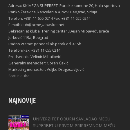
Adresa: KK MEGA SUPERBET, Pariske komune 20, Hala sportova
Ranko Žeravica, kancelarija 4, Novi Beograd, Srbija
Telefon: +381 11 655 0214 Fax: +381 11 655 0214
E-mail: klub@bcmegabasket.net
Sekretarijat kluba: Trening centar „Dejan Milojević“, Braće
Jerković 119a, Beograd
Radno vreme: ponedeljak-petak od 9-15h
Telefon/Fax: +381 11 655 0214
Predsednik: Velimir Mihailović
Generalni menadžer: Goran Ćakić
Marketing menadžer: Veljko Dragosavljević
Statut kluba
NAJNOVIJE
UNIVERZITET OBURN SAVLADAO MEGU
SUPERBET U PRVOM PRIPREMNOM MEČU