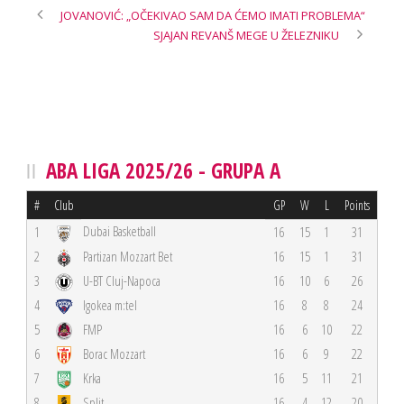
JOVANOVIĆ: „OČEKIVAO SAM DA ĆEMO IMATI PROBLEMA“
SJAJAN REVANŠ MEGE U ŽELEZNIKU
ABA LIGA 2025/26 - GRUPA A
#
Club
GP
W
L
Points
Dubai Basketball
1
16
15
1
31
2
Partizan Mozzart Bet
16
15
1
31
3
U-BT Cluj-Napoca
16
10
6
26
4
Igokea m:tel
16
8
8
24
5
FMP
16
6
10
22
6
Borac Mozzart
16
6
9
22
7
Krka
16
5
11
21
8
Split
16
4
12
20