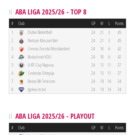
ABA LIGA 2025/26 - TOP 8
#
Club
GP
W
L
Points
Dubai Basketball
1
24
21
3
45
2
Partizan Mozzart Bet
24
21
3
45
3
Crvena Zvezda Meridianbet
24
18
6
42
4
Budućnost VOLI
24
18
6
42
5
U-BT Cluj-Napoca
24
13
11
37
6
Cedevita Olimpija
24
13
11
37
7
Bosna BH Telecom
24
10
14
34
8
Igokea m:tel
24
10
14
34
ABA LIGA 2025/26 - PLAYOUT
#
Club
GP
W
L
Points