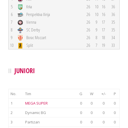
5
Krka
26
10
16
36
6
Perspektiva Ilirija
26
10
16
36
7
Vienna
26
9
17
35
8
SC Derby
26
9
17
35
9
Borac Mozzart
26
8
18
34
10
Split
26
7
19
33
JUNIORI
No.
Tim
G
W
+/-
P
1
MEGA SUPER
0
0
0
0
2
Dynamic BG
0
0
0
0
3
Partizan
0
0
0
0