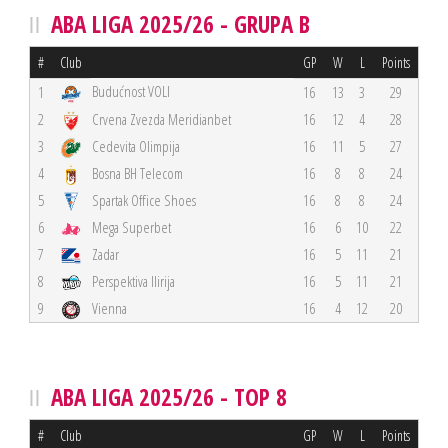
ABA LIGA 2025/26 - GRUPA B
#
Club
GP
W
L
Points
Budućnost VOLI
1
16
13
3
29
2
Crvena Zvezda Meridianbet
16
12
4
28
3
Cedevita Olimpija
16
11
5
27
4
Bosna BH Telecom
16
8
8
24
5
Spartak Office Shoes
16
8
8
24
6
Mega Superbet
16
6
10
22
7
Zadar
16
5
11
21
8
Perspektiva Ilirija
16
5
11
21
9
Vienna
16
4
12
20
ABA LIGA 2025/26 - TOP 8
#
Club
GP
W
L
Points