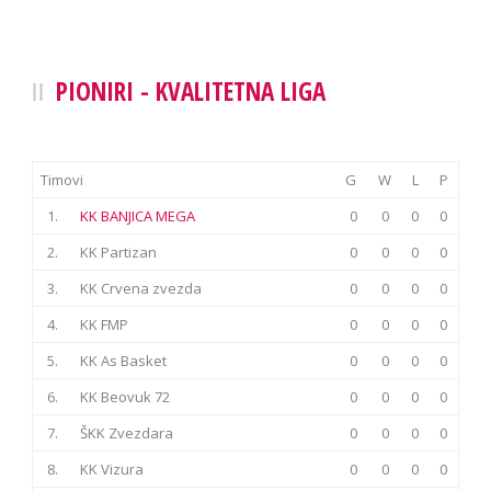
PIONIRI - KVALITETNA LIGA
Timovi
G
W
L
P
1.
KK BANJICA MEGA
0
0
0
0
2.
KK Partizan
0
0
0
0
3.
KK Crvena zvezda
0
0
0
0
4.
KK FMP
0
0
0
0
5.
KK As Basket
0
0
0
0
6.
KK Beovuk 72
0
0
0
0
7.
ŠKK Zvezdara
0
0
0
0
8.
KK Vizura
0
0
0
0