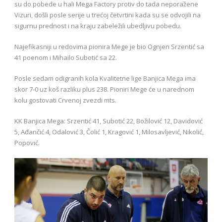
su do pobede u hali Mega Factory protiv do tada neporažene
Vizuri, došli posle serije u trećoj četvrtini kada su se odvojili na
sigurnu prednost i na kraju zabeležili ubedljivu pobedu.
Najefikasniji u redovima pionira Mege je bio Ognjen Srzentić sa
41 poenom i Mihailo Subotić sa 22.
Posle sedam odigranih kola Kvalitetne lige Banjica Mega ima
skor 7-0 uz koš razliku plus 238. Pioniri Mege će u narednom
kolu gostovati Crvenoj zvezdi mts.
KK Banjica Mega: Srzentić 41, Subotić 22, Božilović 12, Davidović
5, Ađančić 4, Odalović 3, Čolić 1, Kragović 1, Milosavljević, Nikolić,
Popović.