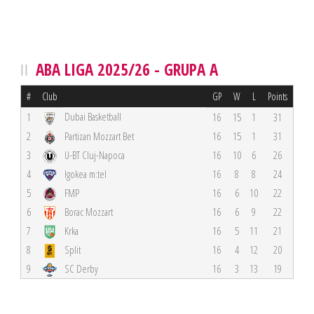
ABA LIGA 2025/26 - GRUPA A
#
Club
GP
W
L
Points
Dubai Basketball
1
16
15
1
31
2
Partizan Mozzart Bet
16
15
1
31
3
U-BT Cluj-Napoca
16
10
6
26
4
Igokea m:tel
16
8
8
24
5
FMP
16
6
10
22
6
Borac Mozzart
16
6
9
22
7
Krka
16
5
11
21
8
Split
16
4
12
20
9
SC Derby
16
3
13
19