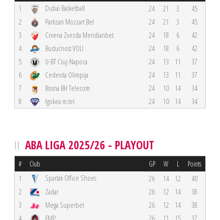
Dubai Basketball
1
24
21
3
45
2
Partizan Mozzart Bet
24
21
3
45
3
Crvena Zvezda Meridianbet
24
18
6
42
4
Budućnost VOLI
24
18
6
42
5
U-BT Cluj-Napoca
24
13
11
37
6
Cedevita Olimpija
24
13
11
37
7
Bosna BH Telecom
24
10
14
34
8
Igokea m:tel
24
10
14
34
ABA LIGA 2025/26 - PLAYOUT
#
Club
GP
W
L
Points
Spartak Office Shoes
1
26
14
12
40
2
Zadar
26
12
14
38
3
Mega Superbet
26
12
14
38
4
FMP
26
11
15
37