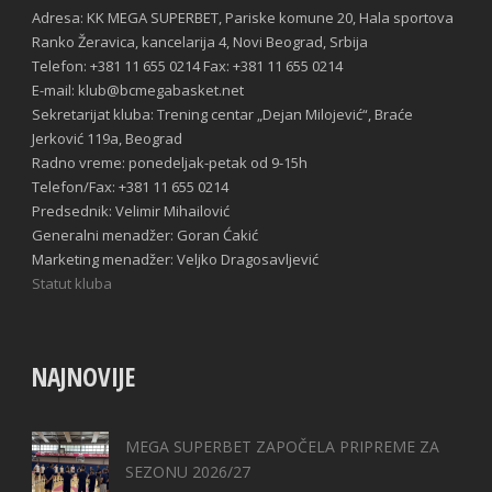
Adresa: KK MEGA SUPERBET, Pariske komune 20, Hala sportova
Ranko Žeravica, kancelarija 4, Novi Beograd, Srbija
Telefon: +381 11 655 0214 Fax: +381 11 655 0214
E-mail: klub@bcmegabasket.net
Sekretarijat kluba: Trening centar „Dejan Milojević“, Braće
Jerković 119a, Beograd
Radno vreme: ponedeljak-petak od 9-15h
Telefon/Fax: +381 11 655 0214
Predsednik: Velimir Mihailović
Generalni menadžer: Goran Ćakić
Marketing menadžer: Veljko Dragosavljević
Statut kluba
NAJNOVIJE
MEGA SUPERBET ZAPOČELA PRIPREME ZA
SEZONU 2026/27