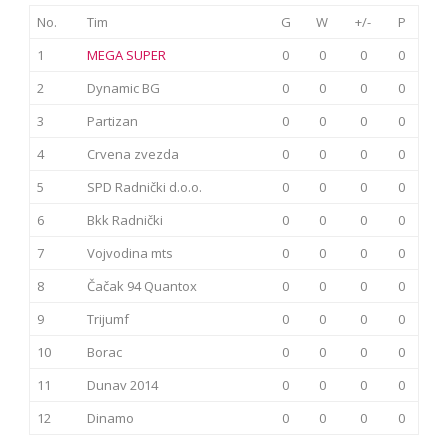
No.
Tim
G
W
+/-
P
1
MEGA SUPER
0
0
0
0
2
Dynamic BG
0
0
0
0
3
Partizan
0
0
0
0
4
Crvena zvezda
0
0
0
0
5
SPD Radnički d.o.o.
0
0
0
0
6
Bkk Radnički
0
0
0
0
7
Vojvodina mts
0
0
0
0
8
Čačak 94 Quantox
0
0
0
0
9
Trijumf
0
0
0
0
10
Borac
0
0
0
0
11
Dunav 2014
0
0
0
0
12
Dinamo
0
0
0
0