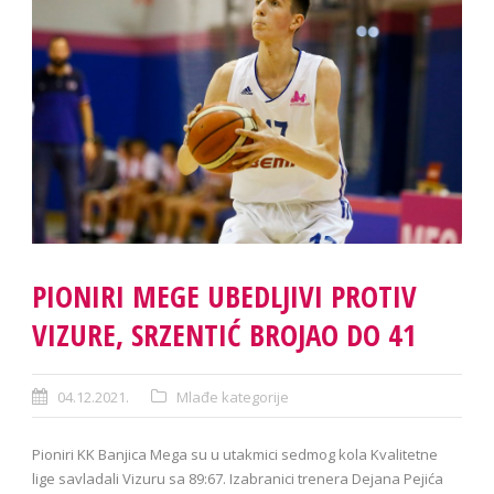
PIONIRI MEGE UBEDLJIVI PROTIV
VIZURE, SRZENTIĆ BROJAO DO 41
04.12.2021.
Mlađe kategorije
Pioniri KK Banjica Mega su u utakmici sedmog kola Kvalitetne
lige savladali Vizuru sa 89:67. Izabranici trenera Dejana Pejića