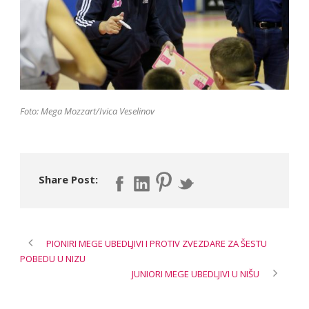
Foto: Mega Mozzart/Ivica Veselinov
Share Post:
PIONIRI MEGE UBEDLJIVI I PROTIV ZVEZDARE ZA ŠESTU
POBEDU U NIZU
JUNIORI MEGE UBEDLJIVI U NIŠU