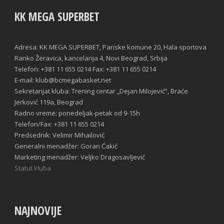
KK MEGA SUPERBET
Adresa: KK MEGA SUPERBET, Pariske komune 20, Hala sportova
Ranko Žeravica, kancelarija 4, Novi Beograd, Srbija
Telefon: +381 11 655 0214 Fax: +381 11 655 0214
E-mail: klub@bcmegabasket.net
Sekretarijat kluba: Trening centar „Dejan Milojević“, Braće
Jerković 119a, Beograd
Radno vreme: ponedeljak-petak od 9-15h
Telefon/Fax: +381 11 655 0214
Predsednik: Velimir Mihailović
Generalni menadžer: Goran Ćakić
Marketing menadžer: Veljko Dragosavljević
Statut kluba
NAJNOVIJE