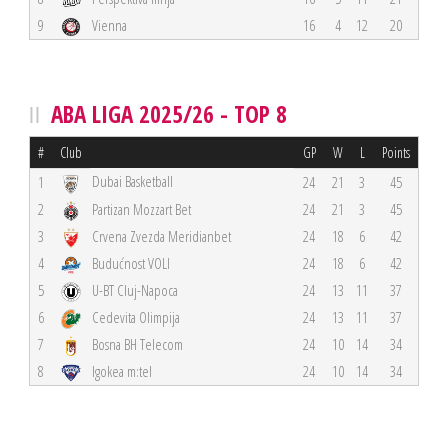
9
Vienna
16
4
12
20
ABA LIGA 2025/26 - TOP 8
#
Club
GP
W
L
Points
Dubai Basketball
1
24
21
3
45
2
Partizan Mozzart Bet
24
21
3
45
3
Crvena Zvezda Meridianbet
24
18
6
42
4
Budućnost VOLI
24
18
6
42
5
U-BT Cluj-Napoca
24
13
11
37
6
Cedevita Olimpija
24
13
11
37
7
Bosna BH Telecom
24
10
14
34
8
Igokea m:tel
24
10
14
34