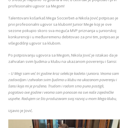
profesionalni ugovor sa Megom!
Talentovani košarkaš Mega Soccerbet-a Nikola Jović potpisao je
prvi profesionalni ugovor sa klubom! Junior Mege koji je ove
sezone pokupio skoro sva moguća MVP priznanja u juniorskoj
konkurenciji i u međuvremenu debitovao za prvi tim, potpisao je
višegodišnji ugovor sa klubom.
Po potpisivanju ugovora sa Megom, Nikola Jović je istakao da je
zahvalan svim ljudima u klubu na ukazanom poverenju i šansi:
– U Megi sam već tri godine kroz selekcije kadeta i juniora. Veoma sam
zadovoljan i zahvalan svim ljudima u klubu na ukazanom poverenju i
šansi koja mi je pružena. Trudom i radom smo puno postigli,
pogotovo ove godine i veoma sam ponosan na sve naše zajedničke
uspehe. Radujem se što produzavam svoj razvoj u mom Mega klubu,
izjavio je Jović.