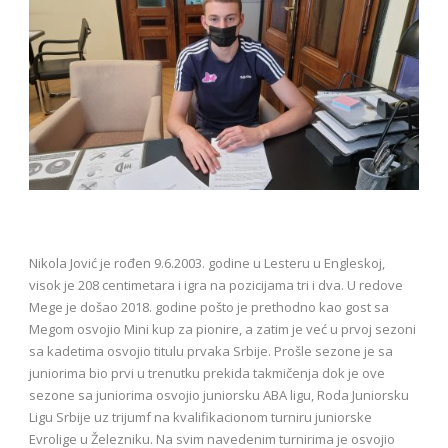
Nikola Jović je rođen 9.6.2003. godine u Lesteru u Engleskoj,
visok je 208 centimetara i igra na pozicijama tri i dva. U redove
Mege je došao 2018. godine pošto je prethodno kao gost sa
Megom osvojio Mini kup za pionire, a zatim je već u prvoj sezoni
sa kadetima osvojio titulu prvaka Srbije. Prošle sezone je sa
juniorima bio prvi u trenutku prekida takmičenja dok je ove
sezone sa juniorima osvojio juniorsku ABA ligu, Roda Juniorsku
Ligu Srbije uz trijumf na kvalifikacionom turniru juniorske
Evrolige u Železniku. Na svim navedenim turnirima je osvojio