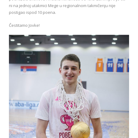
ni na jednoj utakmici Mege u regionalnom takmičenju nije
postigao ispod 10 poena.
Čestitamo Jovke!