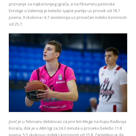
priznanje za najkorisnijeg igrača, a na F8 turniru juniorske
Evrolige u Valensiji je beležio sjajne partije uz prosek od 18.7
poena, 9 skokova i 6.7 asistencija uz prosečan indeks korisnosti
od 25.7.
Jović je u februaru debitovao za prvi tim Mege na Kupu Radivoja
Koraća, dok je u ABA ligi za 24.3 minuta u proseku beležio 11.8
poena, 5.5 skokova i indeks korisnosti od 15.8. Zanimljivo je da