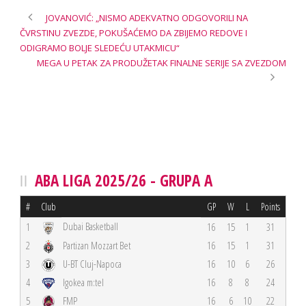
JOVANOVIĆ: „NISMO ADEKVATNO ODGOVORILI NA
ČVRSTINU ZVEZDE, POKUŠAĆEMO DA ZBIJEMO REDOVE I
ODIGRAMO BOLJE SLEDEĆU UTAKMICU“
MEGA U PETAK ZA PRODUŽETAK FINALNE SERIJE SA ZVEZDOM
ABA LIGA 2025/26 - GRUPA A
#
Club
GP
W
L
Points
Dubai Basketball
1
16
15
1
31
2
Partizan Mozzart Bet
16
15
1
31
3
U-BT Cluj-Napoca
16
10
6
26
4
Igokea m:tel
16
8
8
24
5
FMP
16
6
10
22