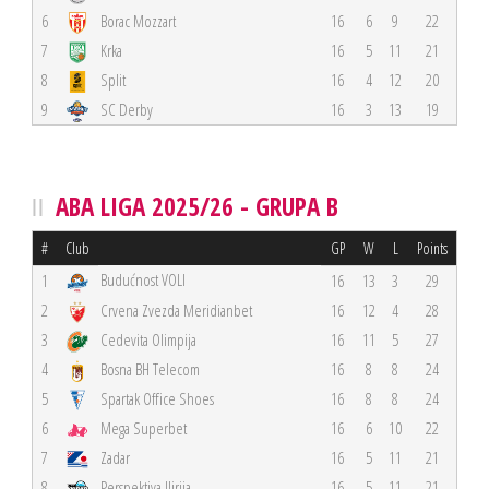
6
Borac Mozzart
16
6
9
22
7
Krka
16
5
11
21
8
Split
16
4
12
20
9
SC Derby
16
3
13
19
ABA LIGA 2025/26 - GRUPA B
#
Club
GP
W
L
Points
Budućnost VOLI
1
16
13
3
29
2
Crvena Zvezda Meridianbet
16
12
4
28
3
Cedevita Olimpija
16
11
5
27
4
Bosna BH Telecom
16
8
8
24
5
Spartak Office Shoes
16
8
8
24
6
Mega Superbet
16
6
10
22
7
Zadar
16
5
11
21
8
Perspektiva Ilirija
16
5
11
21