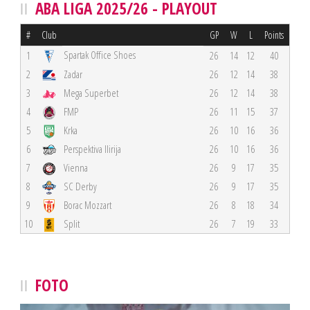
ABA LIGA 2025/26 - PLAYOUT
#
Club
GP
W
L
Points
Spartak Office Shoes
1
26
14
12
40
2
Zadar
26
12
14
38
3
Mega Superbet
26
12
14
38
4
FMP
26
11
15
37
5
Krka
26
10
16
36
6
Perspektiva Ilirija
26
10
16
36
7
Vienna
26
9
17
35
8
SC Derby
26
9
17
35
9
Borac Mozzart
26
8
18
34
10
Split
26
7
19
33
FOTO