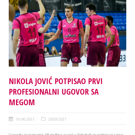
NIKOLA JOVIĆ POTPISAO PRVI
PROFESIONALNI UGOVOR SA
MEGOM
10.06.2021.
2020/2021
U sredu je napunio 18 godina a već u četvrtak je potpisao i prvi