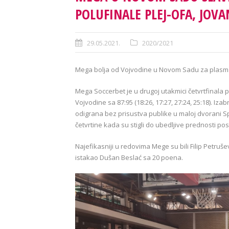
POLUFINALE PLEJ-OFA, JOVA
29.05.2021.
2020/2021
Mega bolja od Vojvodine u Novom Sadu za plasman
Mega Soccerbet je u drugoj utakmici četvrtfinala 
Vojvodine sa 87:95 (18:26, 17:27, 27:24, 25:18). Iza
odigrana bez prisustva publike u maloj dvorani Sp
četvrtine kada su stigli do ubedljive prednosti pos
Najefikasniji u redovima Mege su bili Filip Petru
istakao Dušan Beslać sa 20 poena.