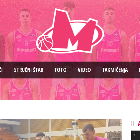
ČI
STRUČNI ŠTAB
FOTO
VIDEO
TAKMIČENJA
#