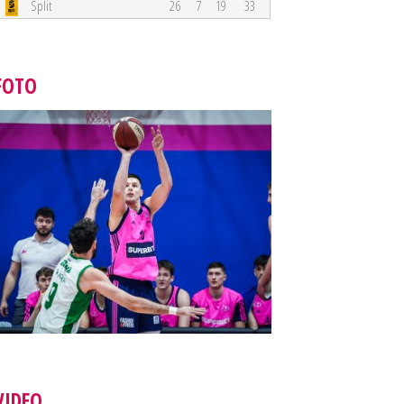
Split
26
7
19
33
FOTO
VIDEO