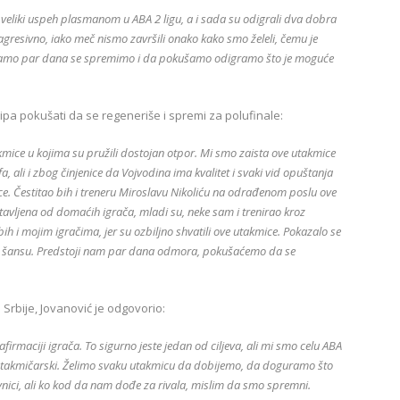
su veliki uspeh plasmanom u ABA 2 ligu, a i sada su odigrali dva dobra
agresivno, iako meč nismo završili onako kako smo želeli, čemu je
, imamo par dana se spremimo i da pokušamo odigramo što je moguće
ipa pokušati da se regeneriše i spremi za polufinale:
akmice u kojima su pružili dostojan otpor. Mi smo zaista ove utakmice
-ofa, ali i zbog činjenice da Vojvodina ima kvalitet i svaki vid opuštanja
ce. Čestitao bih i treneru Miroslavu Nikoliću na odrađenom poslu ove
stavljena od domaćih igrača, mladi su, neke sam i trenirao kroz
o bih i mojim igračima, jer su ozbiljno shvatili ove utakmice. Pokazalo se
ju šansu. Predstoji nam par dana odmora, pokušaćemo da se
 Srbije, Jovanović je odgovorio:
afirmaciji igrača. To sigurno jeste jedan od ciljeva, ali mi smo celu ABA
lno takmičarski. Želimo svaku utakmicu da dobijemo, da doguramo što
vnici, ali ko kod da nam dođe za rivala, mislim da smo spremni.