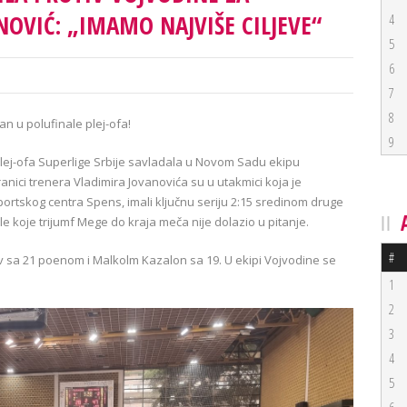
NOVIĆ: „IMAMO NAJVIŠE CILJEVE“
4
5
6
7
8
 u polufinale plej-ofa!
9
plej-ofa Superlige Srbije savladala u Novom Sadu ekipu
branici trenera Vladimira Jovanovića su u utakmici koja je
ortskog centra Spens, imali ključnu seriju 2:15 sredinom druge
le koje trijumf Mege do kraja meča nije dolazio u pitanje.
#
šev sa 21 poenom i Malkolm Kazalon sa 19. U ekipi Vojvodine se
1
2
3
4
5