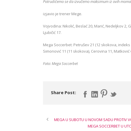
Potrudićemo se da izvučemo maksimum iz ovih moma
izjavio je trener Mege.
Vojvodina: Nikolić, Beslać 20, Marić, Nedeljkov 2, Gać
Ljubičić 17.
Mega Soccerbet: Petrušev 21 (12 skokova, indeks 42)
Simonović 11 (11 skokova), Cerovina 11, Matković 6
Foto: Mega Soccerbet
Share Post:
MEGA U SUBOTU U NOVOM SADU PROTIV VO
MEGA SOCCERBET U UTO