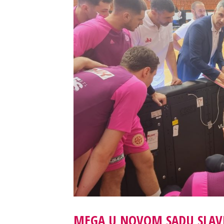
MEGA U NOVOM SADU SLAVI