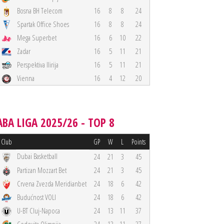
Bosna BH Telecom
16
8
8
24
Spartak Office Shoes
16
8
8
24
Mega Superbet
16
6
10
22
Zadar
16
5
11
21
Perspektiva Ilirija
16
5
11
21
Vienna
16
4
12
20
ABA LIGA 2025/26 - TOP 8
Club
GP
W
L
Points
Dubai Basketball
24
21
3
45
Partizan Mozzart Bet
24
21
3
45
Crvena Zvezda Meridianbet
24
18
6
42
Budućnost VOLI
24
18
6
42
U-BT Cluj-Napoca
24
13
11
37