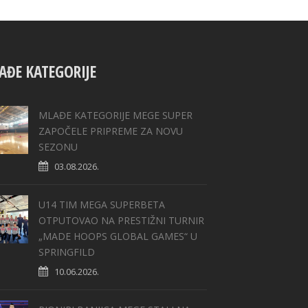
AĐE KATEGORIJE
MLAĐE KATEGORIJE MEGE SUPER
ZAPOČELE PRIPREME ZA NOVU
SEZONU
03.08.2026.
U14 TIM MEGA SUPERBETA
OTPUTOVAO NA PRESTIŽNI TURNIR
„MADE HOOPS GLOBAL GAMES“ U
SPRINGFILD
10.06.2026.