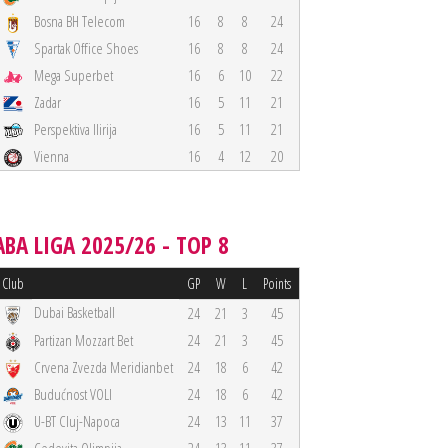
Bosna BH Telecom
16
8
8
24
Spartak Office Shoes
16
8
8
24
Mega Superbet
16
6
10
22
Zadar
16
5
11
21
Perspektiva Ilirija
16
5
11
21
Vienna
16
4
12
20
ABA LIGA 2025/26 - TOP 8
Club
GP
W
L
Points
Dubai Basketball
24
21
3
45
Partizan Mozzart Bet
24
21
3
45
Crvena Zvezda Meridianbet
24
18
6
42
Budućnost VOLI
24
18
6
42
U-BT Cluj-Napoca
24
13
11
37