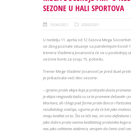
SEZONE U HALI SPORTOVA
10.04.2021.
2020/2021
U nedelju 11. aprila od 12 časova Mega Soccerbet 
se zbog poznate situacije sa pandemijom Kovid-19 
trenera Vladimira Jovanovića će se u poslednjoj
sezone boriti za svoju 15. pobedu.
Trener Mege Vladimir Jovanović je pred duel protiv
je prikazivala veći deo sezone:
– Igramo protiv ekipe koja je pretrpela dosta promena 
je ekipa reagovala kada su se te promene dešavale i pr
Mornara, ali i blagi pad forme protiv Borca i Partizan
rezultatskog značaja, sigurno je da će biti jako motivis
imaju kvalitet za to. Što se tiče nas, mi smo definitiv
jako dobro protiv veoma kvalitetnog protivnika koga
nas jako zahtevna utakmica, verujem da ćemo izaći veom