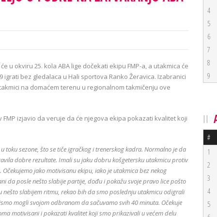
4
5
6
7
8
će u okviru 25. kola ABA lige dočekati ekipu FMP-a, a utakmica će
9
igrati bez gledalaca u Hali sportova Ranko Žeravica. Izabranici
 utakmici na domaćem terenu u regionalnom takmičenju ove
 FMP izjavio da veruje da će njegova ekipa pokazati kvalitet koji
#
u toku sezone, što se tiče igračkog i trenerskog kadra. Normalno je da
1
avila dobre rezultate. Imali su jaku dobru košgetersku utakmicu protiv
2
a. Očekujemo jako motivisanu ekipu, iako je utakmica bez nekog
3
ani da posle nešto slabije partije, dođu i pokažu svoje pravo lice pošto
4
no u nešto slabijem ritmu, rekao bih da smo poslednju utakmicu odigrali
 nismo mogli svojom odbranom da sačuvamo svih 40 minuta. Očekuje
5
a motivisani i pokazati kvalitet koji smo prikazivali u većem delu