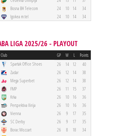
Cedevita Olimpija
24
13
11
37
Bosna BH Telecom
24
10
14
34
Igokea m:tel
24
10
14
34
ABA LIGA 2025/26 - PLAYOUT
Club
GP
W
L
Points
Spartak Office Shoes
26
14
12
40
Zadar
26
12
14
38
Mega Superbet
26
12
14
38
FMP
26
11
15
37
Krka
26
10
16
36
Perspektiva Ilirija
26
10
16
36
Vienna
26
9
17
35
SC Derby
26
9
17
35
Borac Mozzart
26
8
18
34