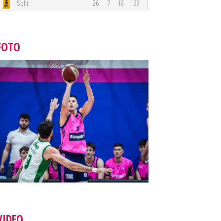
Split
26
7
19
33
FOTO
VIDEO