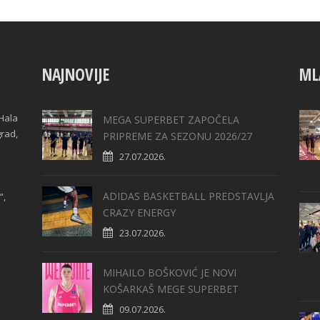
NAJNOVIJE
ML
Hala
MEGA SUPERBET ZAPOČELA
grad,
PRIPREME ZA SEZONU 2026/27
27.07.2026.
ADIDAS BASKETBALL PREDSTAVLJA
“,
CRAZY ENERGY
23.07.2026.
MIHAILO BOŠKOVIĆ JE NOVI
KOŠARKAŠ MEGE SUPERBET
09.07.2026.