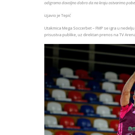
odigramo dovoljno dobro da na kraju ostvarimo pobe
izjavio je Tepić
Utakmica Mega Soccerbet – FMP se igra u nedelju 
prisustva publike, uz direktan prenos na TV Arena