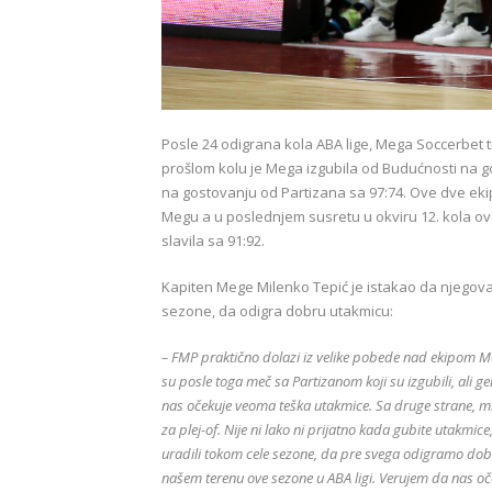
Posle 24 odigrana kola ABA lige, Mega Soccerbet 
prošlom kolu je Mega izgubila od Budućnosti na g
na gostovanju od Partizana sa 97:74. Ove dve ekip
Megu a u poslednjem susretu u okviru 12. kola o
slavila sa 91:92.
Kapiten Mege Milenko Tepić je istakao da njego
sezone, da odigra dobru utakmicu:
– FMP praktično dolazi iz velike pobede nad ekipom Mo
su posle toga meč sa Partizanom koji su izgubili, ali 
nas očekuje veoma teška utakmice. Sa druge strane, mi 
za plej-of. Nije ni lako ni prijatno kada gubite utak
uradili tokom cele sezone, da pre svega odigramo do
našem terenu ove sezone u ABA ligi. Verujem da nas oče