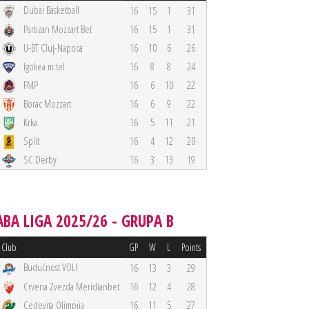
Dubai Basketball
16
15
1
31
Partizan Mozzart Bet
16
15
1
31
U-BT Cluj-Napoca
16
10
6
26
Igokea m:tel
16
8
8
24
FMP
16
6
10
22
Borac Mozzart
16
6
9
22
Krka
16
5
11
21
Split
16
4
12
20
SC Derby
16
3
13
19
ABA LIGA 2025/26 - GRUPA B
Club
GP
W
L
Points
Budućnost VOLI
16
13
3
29
Crvena Zvezda Meridianbet
16
12
4
28
Cedevita Olimpija
16
11
5
27