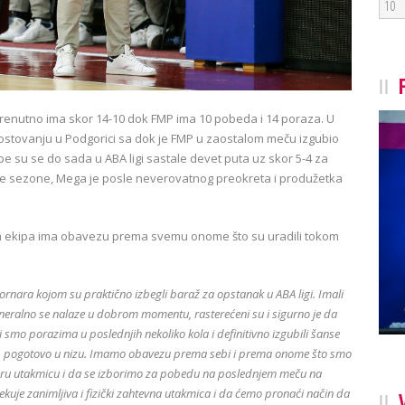
10
trenutno ima skor 14-10 dok FMP ima 10 pobeda i 14 poraza. U
ostovanju u Podgorici sa dok je FMP u zaostalom meču izgubio
e su se do sada u ABA ligi sastale devet puta uz skor 5-4 za
ve sezone, Mega je posle neverovatnog preokreta i produžetka
va ekipa ima obavezu prema svemu onome što su uradili tokom
rnara kojom su praktično izbegli baraž za opstanak u ABA ligi. Imali
generalno se nalaze u dobrom momentu, rasterećeni su i sigurno je da
smo porazima u poslednjih nekoliko kola i definitivno izgubili šanse
mice, pogotovo u nizu. Imamo obavezu prema sebi i prema onome što smo
bru utakmicu i da se izborimo za pobedu na poslednjem meču na
kuje zanimljiva i fizički zahtevna utakmica i da ćemo pronaći način da