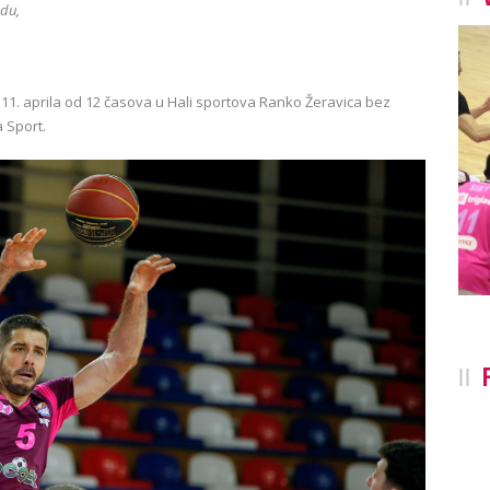
du,
11. aprila od 12 časova u Hali sportova Ranko Žeravica bez
 Sport.