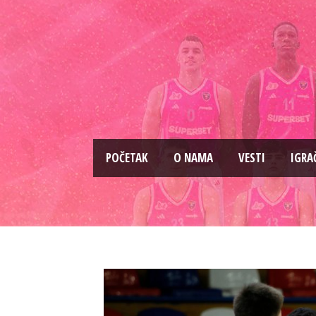
PОČETAK
O NAMA
VESTI
IGRA