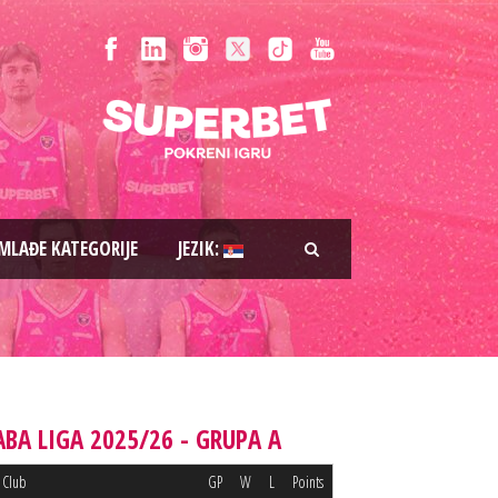
MLAĐE KATEGORIJE
JEZIK:
ABA LIGA 2025/26 - GRUPA A
Club
GP
W
L
Points