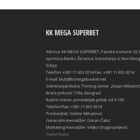
KK MEGA SUPERBET
Adresa: KK MEGA SUPERBET, Pariske komune 20, 
sportova Ranko Žeravica, kancelarija 4, Novi Beo
Srbija
Telefon: +381 11 655 0214 Fax: +381 11 655 0214
E-mail: klub@bcmegabasket.net
Sekretarijat kluba: Trening centar „Dejan Milojević
Braće Jerković 119a, Beograd
Radno vreme: ponedeljak-petak od 9-15h
Telefon/Fax: +381 11 655 0214
Predsednik: Velimir Mihailović
Generalni menadžer: Goran Ćakić
Marketing menadžer: Veljko Dragosavljević
Statut kluba