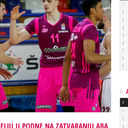
1
2
3
4
5
6
7
8
9
#
1
2
ELJU U PODNE NA ZATVARANJU ABA
3