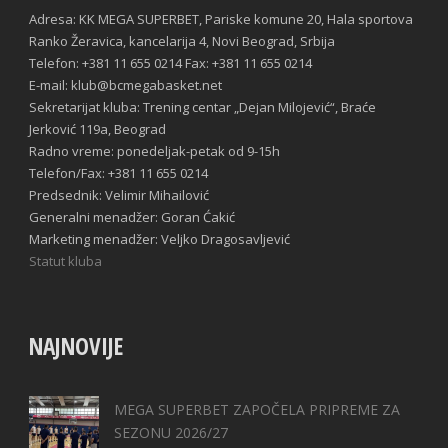
Adresa: KK MEGA SUPERBET, Pariske komune 20, Hala sportova
Ranko Žeravica, kancelarija 4, Novi Beograd, Srbija
Telefon: +381 11 655 0214 Fax: +381 11 655 0214
E-mail: klub@bcmegabasket.net
Sekretarijat kluba: Trening centar „Dejan Milojević“, Braće
Jerković 119a, Beograd
Radno vreme: ponedeljak-petak od 9-15h
Telefon/Fax: +381 11 655 0214
Predsednik: Velimir Mihailović
Generalni menadžer: Goran Ćakić
Marketing menadžer: Veljko Dragosavljević
Statut kluba
NAJNOVIJE
MEGA SUPERBET ZAPOČELA PRIPREME ZA
SEZONU 2026/27