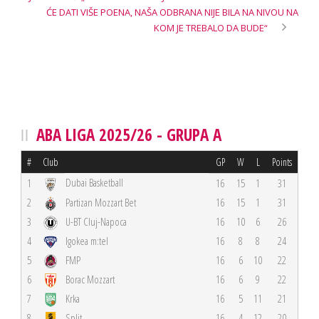
ĆE DATI VIŠE POENA, NAŠA ODBRANA NIJE BILA NA NIVOU NA
KOM JE TREBALO DA BUDE“
ABA LIGA 2025/26 - GRUPA A
#
Club
GP
W
L
Points
Dubai Basketball
1
16
15
1
31
2
Partizan Mozzart Bet
16
15
1
31
3
U-BT Cluj-Napoca
16
10
6
26
4
Igokea m:tel
16
8
8
24
5
FMP
16
6
10
22
6
Borac Mozzart
16
6
9
22
7
Krka
16
5
11
21
8
Split
16
4
12
20