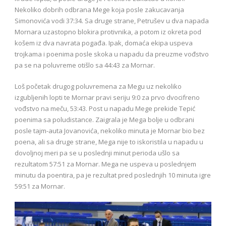
Nekoliko dobrih odbrana Mege koja posle zakucavanja
Simonovića vodi 37:34. Sa druge strane, Petrušev u dva napada
Mornara uzastopno blokira protivnika, a potom iz okreta pod
košem iz dva navrata pogađa. Ipak, domaća ekipa uspeva
trojkama i poenima posle skoka u napadu da preuzme vođstvo
pa se na poluvreme otišlo sa 44:43 za Mornar.
Loš početak drugog poluvremena za Megu uz nekoliko
izgubljenih lopti te Mornar pravi seriju 9:0 za prvo dvocifreno
vođstvo na meču, 53:43. Post u napadu Mege prekide Tepić
poenima sa poludistance. Zaigrala je Mega bolje u odbrani
posle tajm-auta Jovanovića, nekoliko minuta je Mornar bio bez
poena, ali sa druge strane, Mega nije to iskoristila u napadu u
dovoljnoj meri pa se u poslednji minut perioda ušlo sa
rezultatom 57:51 za Mornar. Mega ne uspeva u poslednjem
minutu da poentira, pa je rezultat pred poslednjih 10 minuta igre
59:51 za Mornar.