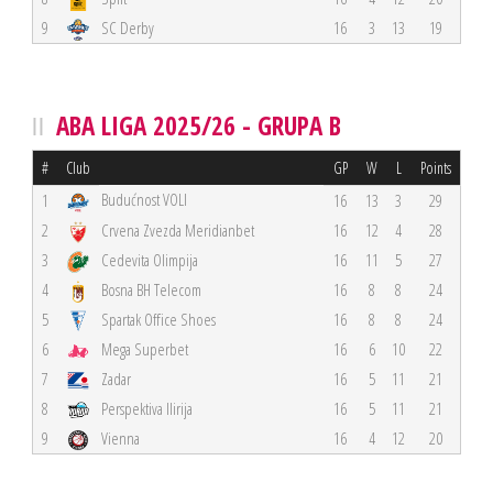
9
SC Derby
16
3
13
19
ABA LIGA 2025/26 - GRUPA B
#
Club
GP
W
L
Points
Budućnost VOLI
1
16
13
3
29
2
Crvena Zvezda Meridianbet
16
12
4
28
3
Cedevita Olimpija
16
11
5
27
4
Bosna BH Telecom
16
8
8
24
5
Spartak Office Shoes
16
8
8
24
6
Mega Superbet
16
6
10
22
7
Zadar
16
5
11
21
8
Perspektiva Ilirija
16
5
11
21
9
Vienna
16
4
12
20