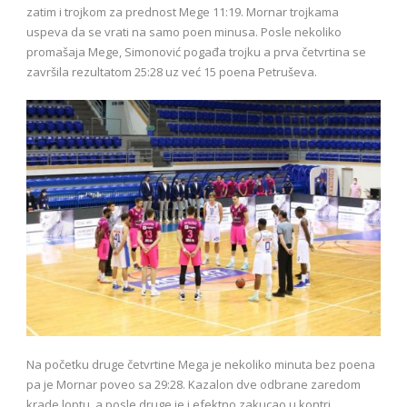
zatim i trojkom za prednost Mege 11:19. Mornar trojkama
uspeva da se vrati na samo poen minusa. Posle nekoliko
promašaja Mege, Simonović pogađa trojku a prva četvrtina se
završila rezultatom 25:28 uz već 15 poena Petruševa.
Na početku druge četvrtine Mega je nekoliko minuta bez poena
pa je Mornar poveo sa 29:28. Kazalon dve odbrane zaredom
krade loptu, a posle druge je i efektno zakucao u kontri.