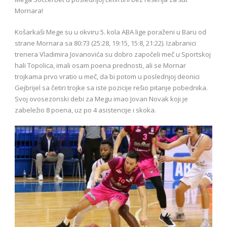
Mornara!
Košarkaši Mege su u okviru 5. kola ABA lige poraženi u Baru od
strane Mornara sa 80:73 (25:28, 19:15, 15:8, 21:22). Izabranici
trenera Vladimira Jovanovića su dobro započeli meč u Sportskoj
hali Topolica, imali osam poena prednosti, ali se Mornar
trojkama prvo vratio u meč, da bi potom u poslednjoj deonici
Gejbrijel sa četiri trojke sa iste pozicije rešio pitanje pobednika.
Svoj ovosezonski debi za Megu imao Jovan Novak koji je
zabeležio 8 poena, uz po 4 asistencije i skoka.