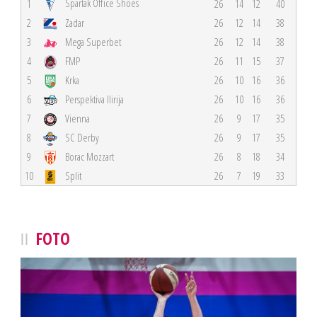
Spartak Office Shoes
1
26
14
12
40
2
Zadar
26
12
14
38
3
Mega Superbet
26
12
14
38
4
FMP
26
11
15
37
5
Krka
26
10
16
36
6
Perspektiva Ilirija
26
10
16
36
7
Vienna
26
9
17
35
8
SC Derby
26
9
17
35
9
Borac Mozzart
26
8
18
34
10
Split
26
7
19
33
FOTO