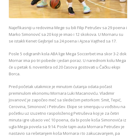
Najefikasniji u redovima Mege su bili Filip Petrušev sa 29 poena i
Marko Simonović sa 20 koji je imao i 12 skokova. U Mornaru su
se istakli Kenet Gejbrijel sa 24 poena i Ajzea Vajthed sa 17.
Posle 5 odigranih kola ABA lige Mega Soccerbet ima skor 3-2 dok
Mornar ima po tri pobede i jedan poraz. U narednom kolu Mega
će u petak 6. novembra od 20 časova gostovati u Čačku ekipi
Borca.
Pred početak utakmice je minutom ćutanja odata počast
preminulom ekonomu Mornara Luki Macanoviću. Vladimir
Jovanović je započeo meč sa sledećom petorkom: Smit, Tepić,
Cerovina, Simonović i Petrušev. Ekipe se smenjuju u vođstvu na
početku uz izuzetno raspoloženog Petruševa koji je za četiri
minuta igre ubacio već 10 poena, da bi posle koša Simonovića iz
ugla Mega povela sa 9:14. Posle tajm-auta Mornara Petrušev je
nastavio sa rešetanjem koša Mornara i to zakucavanjem, pa