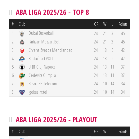
ABA LIGA 2025/26 - TOP 8
#
Club
GP
W
L
Points
Dubai Basketball
1
24
21
3
45
2
Partizan Mozzart Bet
24
21
3
45
3
Crvena Zvezda Meridianbet
24
18
6
42
4
Budućnost VOLI
24
18
6
42
5
U-BT Cluj-Napoca
24
13
11
37
6
Cedevita Olimpija
24
13
11
37
7
Bosna BH Telecom
24
10
14
34
8
Igokea m:tel
24
10
14
34
ABA LIGA 2025/26 - PLAYOUT
#
Club
GP
W
L
Points