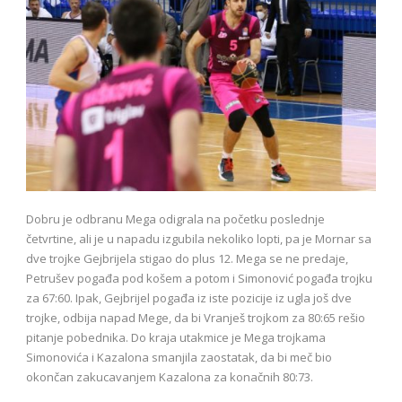
Dobru je odbranu Mega odigrala na početku poslednje
četvrtine, ali je u napadu izgubila nekoliko lopti, pa je Mornar sa
dve trojke Gejbrijela stigao do plus 12. Mega se ne predaje,
Petrušev pogađa pod košem a potom i Simonović pogađa trojku
za 67:60. Ipak, Gejbrijel pogađa iz iste pozicije iz ugla još dve
trojke, odbija napad Mege, da bi Vranješ trojkom za 80:65 rešio
pitanje pobednika. Do kraja utakmice je Mega trojkama
Simonovića i Kazalona smanjila zaostatak, da bi meč bio
okončan zakucavanjem Kazalona za konačnih 80:73.