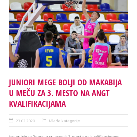
JUNIORI MEGE BOLJI OD MAKABIJA
U MEČU ZA 3. MESTO NA ANGT
KVALIFIKACIJAMA
23.02.2020.
Mlađe kategorije
Juniori Mega Bemaxa su osvojili 3. mesto na kvalifikacionom