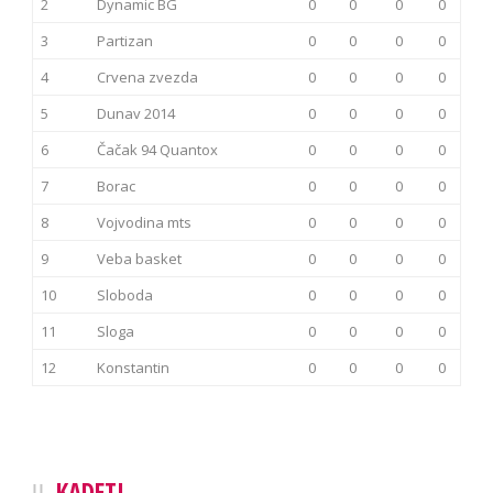
2
Dynamic BG
0
0
0
0
3
Partizan
0
0
0
0
4
Crvena zvezda
0
0
0
0
5
Dunav 2014
0
0
0
0
6
Čačak 94 Quantox
0
0
0
0
7
Borac
0
0
0
0
8
Vojvodina mts
0
0
0
0
9
Veba basket
0
0
0
0
10
Sloboda
0
0
0
0
11
Sloga
0
0
0
0
12
Konstantin
0
0
0
0
KADETI