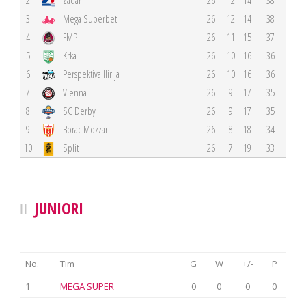
3
Mega Superbet
26
12
14
38
4
FMP
26
11
15
37
5
Krka
26
10
16
36
6
Perspektiva Ilirija
26
10
16
36
7
Vienna
26
9
17
35
8
SC Derby
26
9
17
35
9
Borac Mozzart
26
8
18
34
10
Split
26
7
19
33
JUNIORI
No.
Tim
G
W
+/-
P
1
MEGA SUPER
0
0
0
0