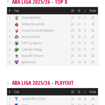
ABA LIGA 2025/26 - TOP 8
#
Club
GP
W
L
Points
Dubai Basketball
1
24
21
3
45
2
Partizan Mozzart Bet
24
21
3
45
3
Crvena Zvezda Meridianbet
24
18
6
42
4
Budućnost VOLI
24
18
6
42
5
U-BT Cluj-Napoca
24
13
11
37
6
Cedevita Olimpija
24
13
11
37
7
Bosna BH Telecom
24
10
14
34
8
Igokea m:tel
24
10
14
34
ABA LIGA 2025/26 - PLAYOUT
#
Club
GP
W
L
Points
Spartak Office Shoes
1
26
14
12
40
2
Zadar
26
12
14
38