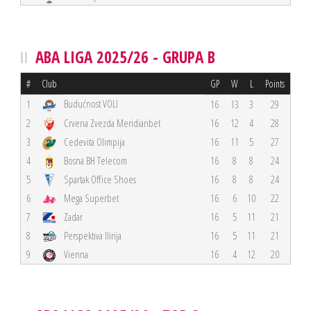
ABA LIGA 2025/26 - GRUPA B
#
Club
GP
W
L
Points
Budućnost VOLI
1
16
13
3
29
2
Crvena Zvezda Meridianbet
16
12
4
28
3
Cedevita Olimpija
16
11
5
27
4
Bosna BH Telecom
16
8
8
24
5
Spartak Office Shoes
16
8
8
24
6
Mega Superbet
16
6
10
22
7
Zadar
16
5
11
21
8
Perspektiva Ilirija
16
5
11
21
9
Vienna
16
4
12
20