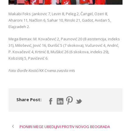
Makabi Foks: Jankovic 7, Levin 8, Peleg 2, Čangel, Ozeri 8,
Aharoni 11, Načšon 6, Sahar 10, Rinski 21, Gadot, Avidan 5,
Elajzadeh 2.
Mega Bemax: M. Kovačević 2, Paunović 20 (8 asistencija, indeks
31), Milošević, Jović 16, Đurišić 5 (7 skokova), Vučurović 4, Andrić,
P. Kovačević 4, Krtinić 8, Mušikić 26 (6 skokova, indeks 29),
Kobzistij 5, Pavićević 6.
Foto: Đorđe Kostić/KK Crvena zvezda mts
Share Post:
PIONIRI MEGE UBEDLJIVI PROTIV NOVOG BEOGRADA