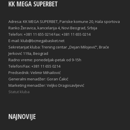
KK MEGA SUPERBET
Adresa: KK MEGA SUPERBET, Pariske komune 20, Hala sportova
Ranko Žeravica, kancelarija 4, Novi Beograd, Srbija
Telefon: +381 11 655 0214 Fax: +381 11 655 0214
E-mail: klub@bcmegabasket.net
Sekretarijat kluba: Trening centar „Dejan Milojević“, Braće
Jerković 119a, Beograd
Radno vreme: ponedeljak-petak od 9-15h
Telefon/Fax: +381 11 655 0214
Predsednik: Velimir Mihailović
Generalni menadžer: Goran Ćakić
Marketing menadžer: Veljko Dragosavljević
Statut kluba
NAJNOVIJE