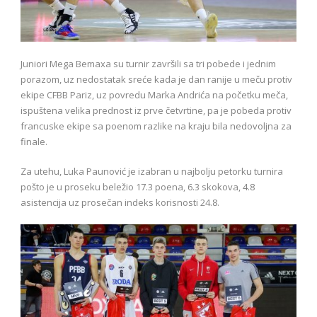
Juniori Mega Bemaxa su turnir završili sa tri pobede i jednim
porazom, uz nedostatak sreće kada je dan ranije u meču protiv
ekipe CFBB Pariz, uz povredu Marka Andrića na početku meča,
ispuštena velika prednost iz prve četvrtine, pa je pobeda protiv
francuske ekipe sa poenom razlike na kraju bila nedovoljna za
finale.
Za utehu, Luka Paunović je izabran u najbolju petorku turnira
pošto je u proseku beležio 17.3 poena, 6.3 skokova, 4.8
asistencija uz prosečan indeks korisnosti 24.8.