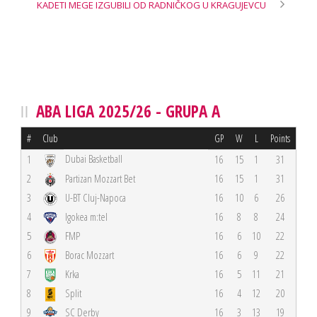
KADETI MEGE IZGUBILI OD RADNIČKOG U KRAGUJEVCU
ABA LIGA 2025/26 - GRUPA A
#
Club
GP
W
L
Points
Dubai Basketball
1
16
15
1
31
2
Partizan Mozzart Bet
16
15
1
31
3
U-BT Cluj-Napoca
16
10
6
26
4
Igokea m:tel
16
8
8
24
5
FMP
16
6
10
22
6
Borac Mozzart
16
6
9
22
7
Krka
16
5
11
21
8
Split
16
4
12
20
9
SC Derby
16
3
13
19