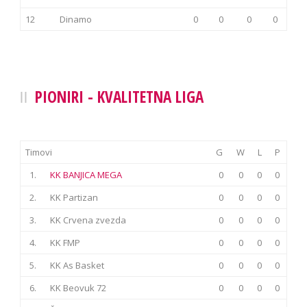
12
Dinamo
0
0
0
0
PIONIRI - KVALITETNA LIGA
Timovi
G
W
L
P
1.
KK BANJICA MEGA
0
0
0
0
2.
KK Partizan
0
0
0
0
3.
KK Crvena zvezda
0
0
0
0
4.
KK FMP
0
0
0
0
5.
KK As Basket
0
0
0
0
6.
KK Beovuk 72
0
0
0
0