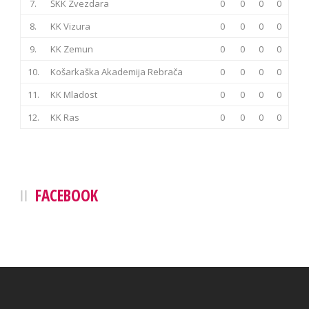
7.
ŠKK Zvezdara
0
0
0
0
8.
KK Vizura
0
0
0
0
9.
KK Zemun
0
0
0
0
10.
Košarkaška Akademija Rebrača
0
0
0
0
11.
KK Mladost
0
0
0
0
12.
KK Ras
0
0
0
0
FACEBOOK