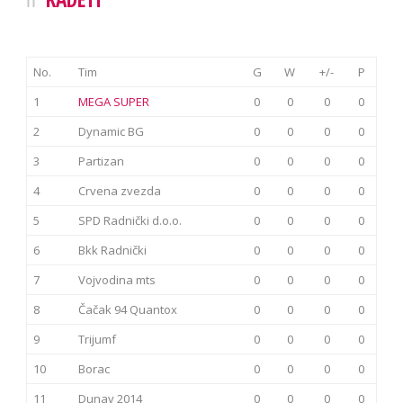
No.
Tim
G
W
+/-
P
1
MEGA SUPER
0
0
0
0
2
Dynamic BG
0
0
0
0
3
Partizan
0
0
0
0
4
Crvena zvezda
0
0
0
0
5
SPD Radnički d.o.o.
0
0
0
0
6
Bkk Radnički
0
0
0
0
7
Vojvodina mts
0
0
0
0
8
Čačak 94 Quantox
0
0
0
0
9
Trijumf
0
0
0
0
10
Borac
0
0
0
0
11
Dunav 2014
0
0
0
0