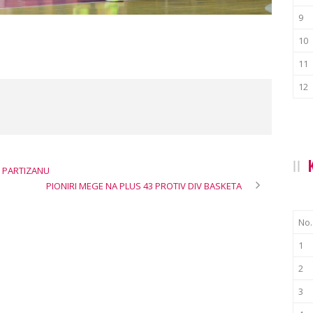
9
10
11
12
 PARTIZANU
PIONIRI MEGE NA PLUS 43 PROTIV DIV BASKETA
No.
1
2
3