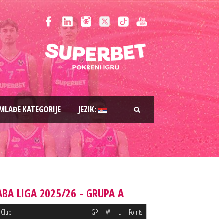
MLAĐE KATEGORIJE
JEZIK:
ABA LIGA 2025/26 - GRUPA A
Club
GP
W
L
Points