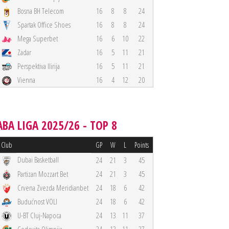
Bosna BH Telecom
16
8
8
24
Spartak Office Shoes
16
8
8
24
Mega Superbet
16
6
10
22
Zadar
16
5
11
21
Perspektiva Ilirija
16
5
11
21
Vienna
16
4
12
20
ABA LIGA 2025/26 - TOP 8
Club
GP
W
L
Points
Dubai Basketball
24
21
3
45
Partizan Mozzart Bet
24
21
3
45
Crvena Zvezda Meridianbet
24
18
6
42
Budućnost VOLI
24
18
6
42
U-BT Cluj-Napoca
24
13
11
37