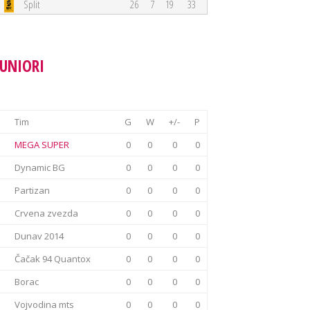
Split
26
7
19
33
JUNIORI
Tim
G
W
+/-
P
MEGA SUPER
0
0
0
0
Dynamic BG
0
0
0
0
Partizan
0
0
0
0
Crvena zvezda
0
0
0
0
Dunav 2014
0
0
0
0
Čačak 94 Quantox
0
0
0
0
Borac
0
0
0
0
Vojvodina mts
0
0
0
0