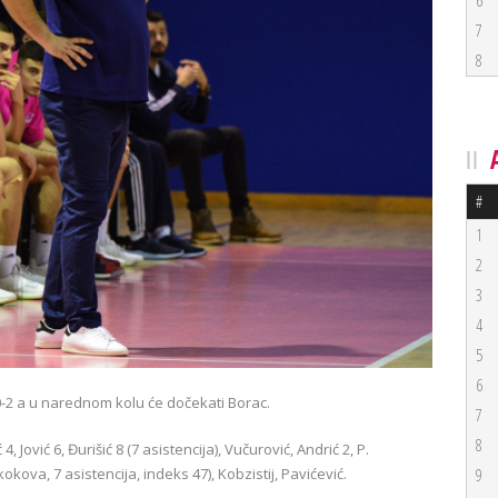
6
7
8
#
1
2
3
4
5
6
0-2 a u narednom kolu će dočekati Borac.
7
8
Jović 6, Đurišić 8 (7 asistencija), Vučurović, Andrić 2, P.
okova, 7 asistencija, indeks 47), Kobzistij, Pavićević.
9