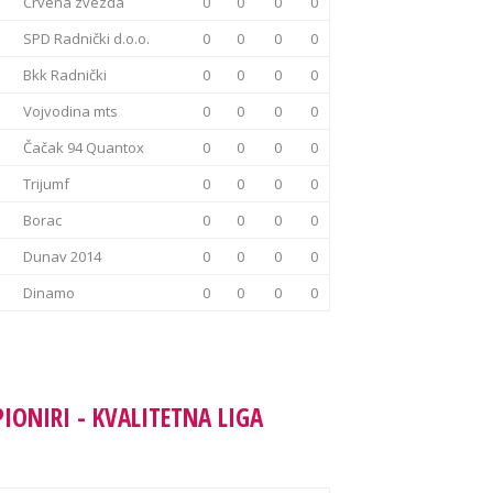
Crvena zvezda
0
0
0
0
SPD Radnički d.o.o.
0
0
0
0
Bkk Radnički
0
0
0
0
Vojvodina mts
0
0
0
0
Čačak 94 Quantox
0
0
0
0
Trijumf
0
0
0
0
Borac
0
0
0
0
Dunav 2014
0
0
0
0
Dinamo
0
0
0
0
PIONIRI - KVALITETNA LIGA