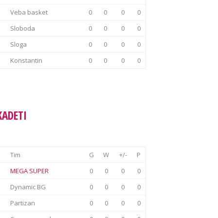
Veba basket
0
0
0
0
Sloboda
0
0
0
0
Sloga
0
0
0
0
Konstantin
0
0
0
0
KADETI
Tim
G
W
+/-
P
MEGA SUPER
0
0
0
0
Dynamic BG
0
0
0
0
Partizan
0
0
0
0