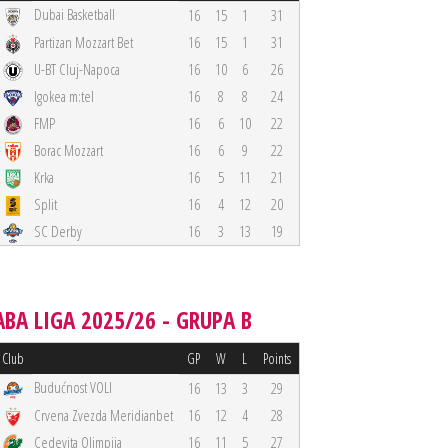
Dubai Basketball
16
15
1
31
Partizan Mozzart Bet
16
15
1
31
U-BT Cluj-Napoca
16
10
6
26
Igokea m:tel
16
8
8
24
FMP
16
6
10
22
Borac Mozzart
16
6
9
22
Krka
16
5
11
21
Split
16
4
12
20
SC Derby
16
3
13
19
ABA LIGA 2025/26 - GRUPA B
Club
GP
W
L
Points
Budućnost VOLI
16
13
3
29
Crvena Zvezda Meridianbet
16
12
4
28
Cedevita Olimpija
16
11
5
27