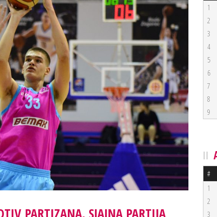
1
2
3
4
5
6
7
8
9
#
1
2
TIV PARTIZANA, SJAJNA PARTIJA
3