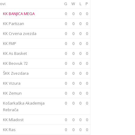
ovi
G
W
L
P
KK BANJICA MEGA
0
0
0
0
KK Partizan
0
0
0
0
KK Crvena zvezda
0
0
0
0
KK FMP
0
0
0
0
KK As Basket
0
0
0
0
KK Beovuk 72
0
0
0
0
ŠKK Zvezdara
0
0
0
0
KK Vizura
0
0
0
0
KK Zemun
0
0
0
0
Košarkaška Akademija
0
0
0
0
Rebrača
KK Mladost
0
0
0
0
KK Ras
0
0
0
0