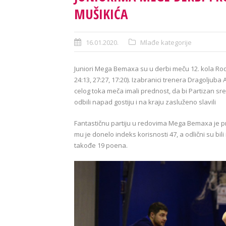
MUŠIKIĆA
16.01.2020.
Mlađe kategorije
Juniori Mega Bemaxa su u derbi meču 12. kola Roda 
24:13, 27:27, 17:20). Izabranici trenera Dragolju
celog toka meča imali prednost, da bi Partizan sr
odbili napad gostiju i na kraju zasluženo slavili
Fantastičnu partiju u redovima Mega Bemaxa je pru
mu je donelo indeks korisnosti 47, a odlični su bi
takođe 19 poena.