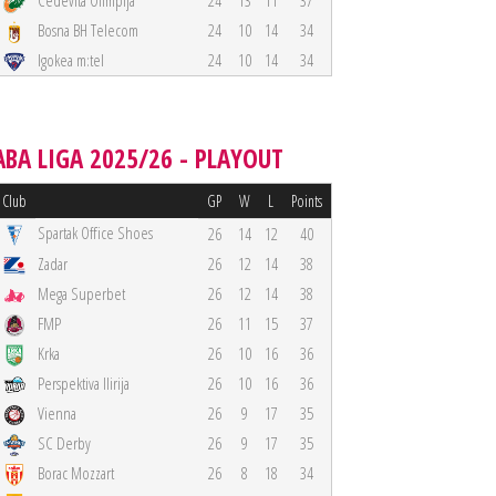
Cedevita Olimpija
24
13
11
37
Bosna BH Telecom
24
10
14
34
Igokea m:tel
24
10
14
34
ABA LIGA 2025/26 - PLAYOUT
Club
GP
W
L
Points
Spartak Office Shoes
26
14
12
40
Zadar
26
12
14
38
Mega Superbet
26
12
14
38
FMP
26
11
15
37
Krka
26
10
16
36
Perspektiva Ilirija
26
10
16
36
Vienna
26
9
17
35
SC Derby
26
9
17
35
Borac Mozzart
26
8
18
34