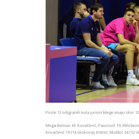
Posle 12 odigranih kola juniori Mege imaju skor 1
Mega Bemax: M. Kovačević, Paunović 19, Milošević 4, 
Kovačević 19 (14 skokova), Krtinić, Mušikić 34 (12 sk