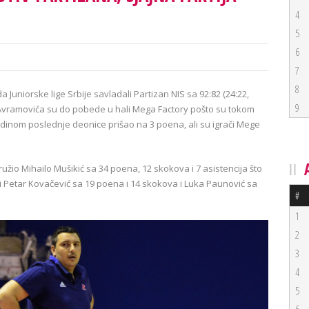
4
5
6
7
8
Juniorske lige Srbije savladali Partizan NIS sa 92:82 (24:22,
9
ba Avramovića su do pobede u hali Mega Factory pošto su tokom
edinom poslednje deonice prišao na 3 poena, ali su igrači Mege
žio Mihailo Mušikić sa 34 poena, 12 skokova i 7 asistencija što
li i Petar Kovačević sa 19 poena i 14 skokova i Luka Paunović sa
#
1
2
3
4
5