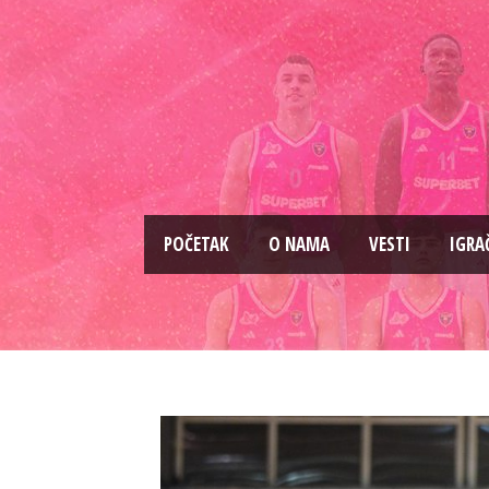
PОČETAK
O NAMA
VESTI
IGRA