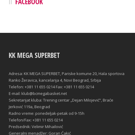
FACEBOOK
KK MEGA SUPERBET
Adresa: KK MEGA SUPERBET, Pariske komune 20, Hala sportova
Ranko Žeravica, kancelarija 4, Novi Beograd, Srbija
Telefon: +381 11 655 0214 Fax: +381 11 655 0214
E-mail: klub@bcmegabasket.net
Sekretarijat kluba: Trening centar „Dejan Milojević“, Braće
Jerković 119a, Beograd
Radno vreme: ponedeljak-petak od 9-15h
Telefon/Fax: +381 11 655 0214
Predsednik: Velimir Mihailović
Generalni menadžer: Goran Ćakić