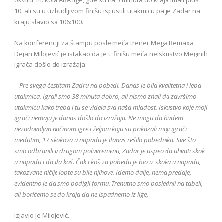
10, ali su u uzbudljivom finišu ispustili utakmicu pa je Zadar na
kraju slavio sa 106:100.
Na konferenciji za štampu posle meča trener Mega Bemaxa
Dejan Milojević je istakao da je u finišu meča neiskustvo Meginih
igrača došlo do izražaja:
–
Pre svega čestitam Zadru na pobedi. Danas je bila kvalitetna i lepa
utakmica. Igrali smo 38 minuta dobro, ali nismo znali da završimo
utakmicu kako treba i tu se videla sva naša mladost. Iskustvo koje moji
igrači nemaju je danas došlo do izražaja. Ne mogu da budem
nezadovoljan načinom igre i željom koju su prikazali moji igrači
međutim, 17 skokova u napadu je danas rešilo pobednika. Sve što
smo odbranili u drugom poluvremenu, Zadar je uspeo da uhvati skok
u napadu i da da koš. Čak i koš za pobedu je bio iz skoka u napadu,
takozvane ničije lopte su bile njihove. Idemo dalje, nema predaje,
evidentno je da smo podigli formu. Trenutno smo poslednji na tabeli,
ali borićemo se do kraja da ne ispadnemo iz lige,
izjavio je Milojević.