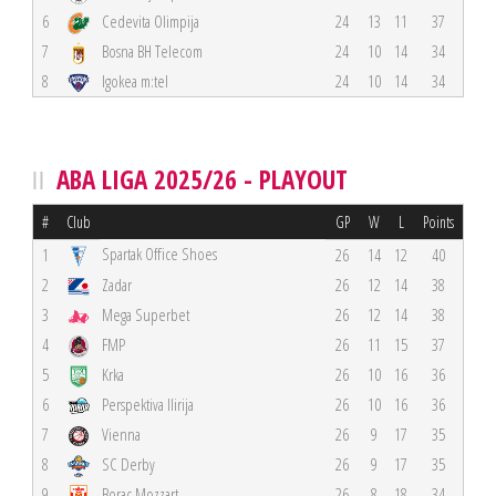
6
Cedevita Olimpija
24
13
11
37
7
Bosna BH Telecom
24
10
14
34
8
Igokea m:tel
24
10
14
34
ABA LIGA 2025/26 - PLAYOUT
#
Club
GP
W
L
Points
Spartak Office Shoes
1
26
14
12
40
2
Zadar
26
12
14
38
3
Mega Superbet
26
12
14
38
4
FMP
26
11
15
37
5
Krka
26
10
16
36
6
Perspektiva Ilirija
26
10
16
36
7
Vienna
26
9
17
35
8
SC Derby
26
9
17
35
9
Borac Mozzart
26
8
18
34