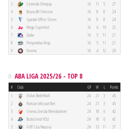
3
Cedevita Olimpija
16
11
5
27
4
Bosna BH Telecom
16
8
8
24
5
Spartak Office Shoes
16
8
8
24
6
Mega Superbet
16
6
10
22
7
Zadar
16
5
11
21
8
Perspektiva Ilirija
16
5
11
21
9
Vienna
16
4
12
20
ABA LIGA 2025/26 - TOP 8
#
Club
GP
W
L
Points
Dubai Basketball
1
24
21
3
45
2
Partizan Mozzart Bet
24
21
3
45
3
Crvena Zvezda Meridianbet
24
18
6
42
4
Budućnost VOLI
24
18
6
42
5
U-BT Cluj-Napoca
24
13
11
37