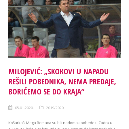
MILOJEVIĆ: „SKOKOVI U NAPADU
REŠILI POBEDNIKA, NEMA PREDAJE,
BORIĆEMO SE DO KRAJA“
05.01.2020.
2019/2020
Košarkaši Mega Bemaxa su bili nadomak pobede u Zadru u
okviru 14. kola ABA lige, gde su na 5 minuta do kraja imali plus