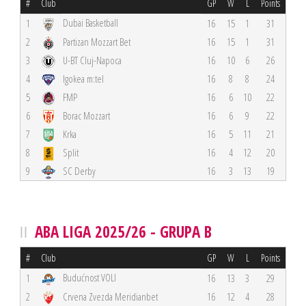
#
Club
GP
W
L
Points
Dubai Basketball
1
16
15
1
31
2
Partizan Mozzart Bet
16
15
1
31
3
U-BT Cluj-Napoca
16
10
6
26
4
Igokea m:tel
16
8
8
24
5
FMP
16
6
10
22
6
Borac Mozzart
16
6
9
22
7
Krka
16
5
11
21
8
Split
16
4
12
20
9
SC Derby
16
3
13
19
ABA LIGA 2025/26 - GRUPA B
#
Club
GP
W
L
Points
Budućnost VOLI
1
16
13
3
29
2
Crvena Zvezda Meridianbet
16
12
4
28