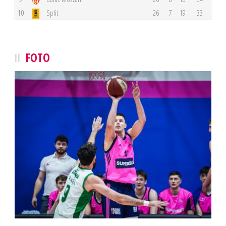
10
Split
26
7
19
33
FOTO