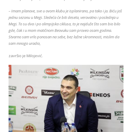
– Imam planove, sve u ovom klubu je isplanirano, pa tako i ja. Biću još
jednu sezonu u Megi. Sledeća će biti deseta, verovatno i poslednja u
Megi. To su dva i po olimpijska ciklusa, to je najduže što sam bio bilo
gde, čak i u mom matičnom Beovuku sam proveo osam godina.
Stvarno sam vrlo ponosan na sebe, bez lažne skromnosti, mislim da
sam mnogo uradio,
završio je Milojević.