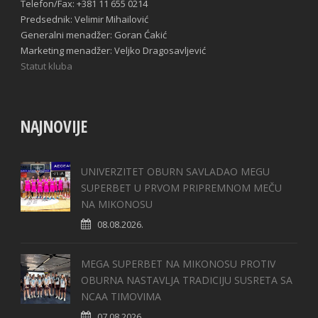
Telefon/Fax: +381 11 655 0214
Predsednik: Velimir Mihailović
Generalni menadžer: Goran Ćakić
Marketing menadžer: Veljko Dragosavljević
Statut kluba
NAJNOVIJE
UNIVERZITET OBURN SAVLADAO MEGU
SUPERBET U PRVOM PRIPREMNOM MEČU
NA MIKONOSU
08.08.2026.
MEGA SUPERBET NA MIKONOSU PROTIV
OBURNA NASTAVLJA TRADICIJU SUSRETA SA
NCAA TIMOVIMA
07.08.2026.