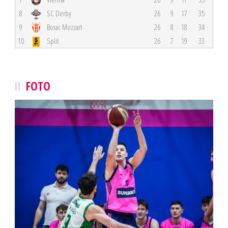
8
SC Derby
26
9
17
35
9
Borac Mozzart
26
8
18
34
10
Split
26
7
19
33
FOTO