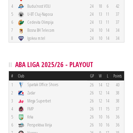
4
Budućnost VOLI
24
18
6
42
5
U-BT Cluj-Napoca
24
13
11
37
6
Cedevita Olimpija
24
13
11
37
7
Bosna BH Telecom
24
10
14
34
8
Igokea m:tel
24
10
14
34
ABA LIGA 2025/26 - PLAYOUT
#
Club
GP
W
L
Points
Spartak Office Shoes
1
26
14
12
40
2
Zadar
26
12
14
38
3
Mega Superbet
26
12
14
38
4
FMP
26
11
15
37
5
Krka
26
10
16
36
6
Perspektiva Ilirija
26
10
16
36
7
Vienna
26
9
17
35