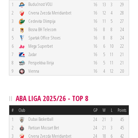
Budućnost VOLI
1
16
13
3
29
2
Crvena Zvezda Meridianbet
16
12
4
28
3
Cedevita Olimpija
16
11
5
27
4
Bosna BH Telecom
16
8
8
24
5
Spartak Office Shoes
16
8
8
24
6
Mega Superbet
16
6
10
22
7
Zadar
16
5
11
21
8
Perspektiva Ilirija
16
5
11
21
9
Vienna
16
4
12
20
ABA LIGA 2025/26 - TOP 8
#
Club
GP
W
L
Points
Dubai Basketball
1
24
21
3
45
2
Partizan Mozzart Bet
24
21
3
45
3
Crvena Zvezda Meridianbet
24
18
6
42