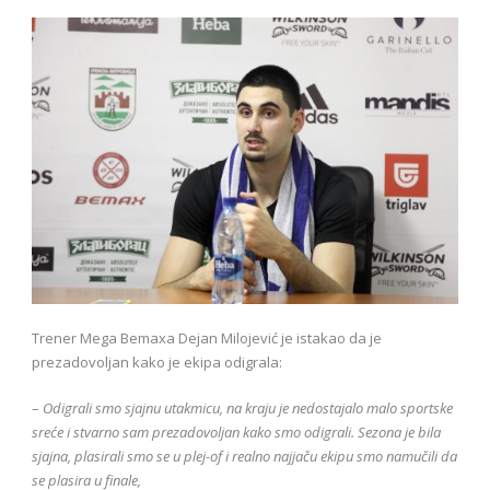
Trener Mega Bemaxa Dejan Milojević je istakao da je
prezadovoljan kako je ekipa odigrala:
–
Odigrali smo sjajnu utakmicu, na kraju je nedostajalo malo sportske
sreće i stvarno sam prezadovoljan kako smo odigrali. Sezona je bila
sjajna, plasirali smo se u plej-of i realno najjaču ekipu smo namučili da
se plasira u finale,