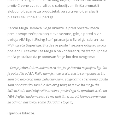
protiv Crvene zvezde, ali su u uzbudljivom finišu promašili
slobodno bacanje za produžetak pa su crveno-beli slavili i
plasirali se u finale Superlige.
Centar Mega Bemaxa Goga Bitadze je pred početak meča
primio svoje treće priznanje ove sezone, gde je pored MVP
trofeja ABA lige i „Rising Star“ priznanja u Evroligi, izabran i za
MVP igrača Superlige. Bitadze je posle 4 sezone odigrao svoju
poslednju utakmicu za Megu a na konferenciji za štampu posle
meča je istakao da je ponosan što je bio deo ovog tima:
– Ovo je jedna dobra utakmica za tim, jer je Zvezda najbolja u ligi, što
je potvrdila u ABA. Falilo nam je malo sreće, zaista sam ponosan što
sam bio deo ovog tima. Zahvalan sam i saigračima i trenerima, zaista
sam ponosan što sam bio deo ovog tima, to je sve što mogu da
kažem.Sada me čekaju NBA treninzi, posle čega ću oprobati sreću na
NBA draftu i nadam se da će me neki tim izabrati. Nema se vremena
za odmor, nastaviću samo da radim i to je to,
izjavio je Bitadze.