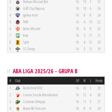
2
Partizan Mozzart Bet
16
15
1
31
3
U-BT Cluj-Napoca
16
10
6
26
4
Igokea m:tel
16
8
8
24
5
FMP
16
6
10
22
6
Borac Mozzart
16
6
9
22
7
Krka
16
5
11
21
8
Split
16
4
12
20
9
SC Derby
16
3
13
19
ABA LIGA 2025/26 - GRUPA B
#
Club
GP
W
L
Points
Budućnost VOLI
1
16
13
3
29
2
Crvena Zvezda Meridianbet
16
12
4
28
3
Cedevita Olimpija
16
11
5
27
4
Bosna BH Telecom
16
8
8
24