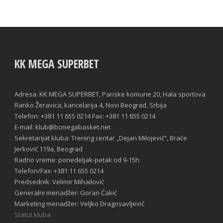
KK MEGA SUPERBET
Adresa: KK MEGA SUPERBET, Pariske komune 20, Hala sportova
Ranko Žeravica, kancelarija 4, Novi Beograd, Srbija
Telefon: +381 11 655 0214 Fax: +381 11 655 0214
E-mail: klub@bcmegabasket.net
Sekretarijat kluba: Trening centar „Dejan Milojević“, Braće
Jerković 119a, Beograd
Radno vreme: ponedeljak-petak od 9-15h
Telefon/Fax: +381 11 655 0214
Predsednik: Velimir Mihailović
Generalni menadžer: Goran Ćakić
Marketing menadžer: Veljko Dragosavljević
Statut kluba