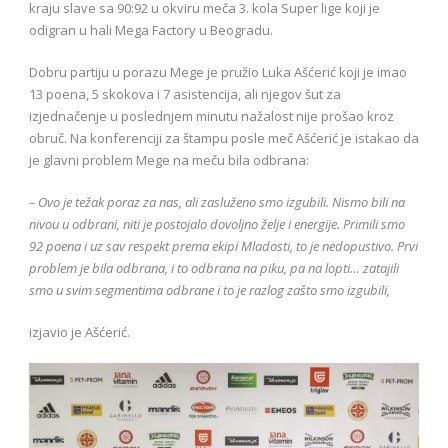
kraju slave sa 90:92 u okviru meča 3. kola Super lige koji je
odigran u hali Mega Factory u Beogradu.
Dobru partiju u porazu Mege je pružio Luka Ašćerić koji je imao
13 poena, 5 skokova i 7 asistencija, ali njegov šut za
izjednačenje u poslednjem minutu nažalost nije prošao kroz
obruč. Na konferenciji za štampu posle meč Ašćerić je istakao da
je glavni problem Mege na meču bila odbrana:
– Ovo je težak poraz za nas, ali zasluženo smo izgubili. Nismo bili na
nivou u odbrani, niti je postojalo dovoljno želje i energije. Primili smo
92 poena i uz sav respekt prema ekipi Mladosti, to je nedopustivo. Prvi
problem je bila odbrana, i to odbrana na piku, pa na lopti… zatajili
smo u svim segmentima odbrane i to je razlog zašto smo izgubili,
izjavio je Ašćerić.