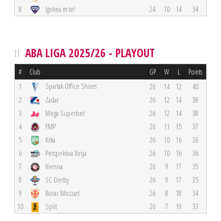
8
Igokea m:tel
24
10
14
34
ABA LIGA 2025/26 - PLAYOUT
#
Club
GP
W
L
Points
Spartak Office Shoes
1
26
14
12
40
2
Zadar
26
12
14
38
3
Mega Superbet
26
12
14
38
4
FMP
26
11
15
37
5
Krka
26
10
16
36
6
Perspektiva Ilirija
26
10
16
36
7
Vienna
26
9
17
35
8
SC Derby
26
9
17
35
9
Borac Mozzart
26
8
18
34
10
Split
26
7
19
33