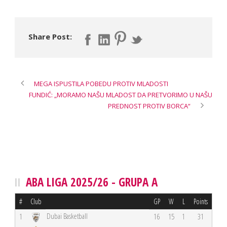
Share Post:
MEGA ISPUSTILA POBEDU PROTIV MLADOSTI
FUNDIĆ: „MORAMO NAŠU MLADOST DA PRETVORIMO U NAŠU
PREDNOST PROTIV BORCA“
ABA LIGA 2025/26 - GRUPA A
#
Club
GP
W
L
Points
Dubai Basketball
1
16
15
1
31