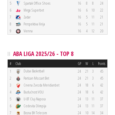
5
Spartak Office Shoes
16
8
8
24
6
Mega Superbet
16
6
10
22
7
Zadar
16
5
11
21
8
Perspektiva Ilirija
16
5
11
21
9
Vienna
16
4
12
20
ABA LIGA 2025/26 - TOP 8
#
Club
GP
W
L
Points
Dubai Basketball
1
24
21
3
45
2
Partizan Mozzart Bet
24
21
3
45
3
Crvena Zvezda Meridianbet
24
18
6
42
4
Budućnost VOLI
24
18
6
42
5
U-BT Cluj-Napoca
24
13
11
37
6
Cedevita Olimpija
24
13
11
37
7
Bosna BH Telecom
24
10
14
34