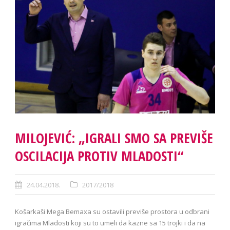
MILOJEVIĆ: „IGRALI SMO SA PREVIŠE
OSCILACIJA PROTIV MLADOSTI“
24.04.2018.
2017/2018
Košarkaši Mega Bemaxa su ostavili previše prostora u odbrani
igračima Mladosti koji su to umeli da kazne sa 15 trojki i da na