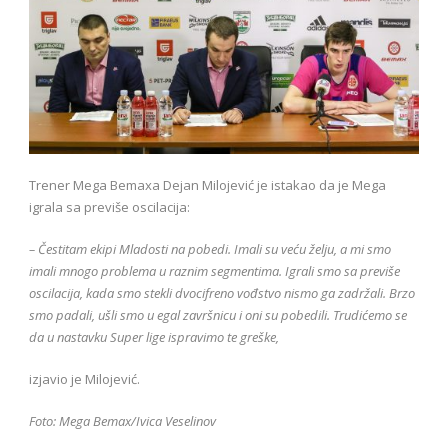
Trener Mega Bemaxa Dejan Milojević je istakao da je Mega
igrala sa previše oscilacija:
– Čestitam ekipi Mladosti na pobedi. Imali su veću želju, a mi smo
imali mnogo problema u raznim segmentima. Igrali smo sa previše
oscilacija, kada smo stekli dvocifreno vođstvo nismo ga zadržali. Brzo
smo padali, ušli smo u egal završnicu i oni su pobedili. Trudićemo se
da u nastavku Super lige ispravimo te greške,
izjavio je Milojević.
Foto: Mega Bemax/Ivica Veselinov