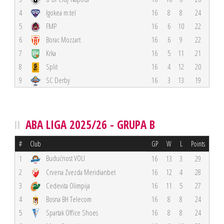
4
Igokea m:tel
16
8
8
24
5
FMP
16
6
10
22
6
Borac Mozzart
16
6
9
22
7
Krka
16
5
11
21
8
Split
16
4
12
20
9
SC Derby
16
3
13
19
ABA LIGA 2025/26 - GRUPA B
#
Club
GP
W
L
Points
Budućnost VOLI
1
16
13
3
29
2
Crvena Zvezda Meridianbet
16
12
4
28
3
Cedevita Olimpija
16
11
5
27
4
Bosna BH Telecom
16
8
8
24
5
Spartak Office Shoes
16
8
8
24