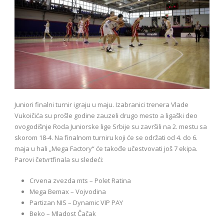
Juniori finalni turnir igraju u maju. Izabranici trenera Vlade
Vukoičića su prošle godine zauzeli drugo mesto a ligaški deo
ovogodišnje Roda Juniorske lige Srbije su završili na 2. mestu sa
skorom 18-4. Na finalnom turniru koji će se održati od 4. do 6.
maja u hali „Mega Factory“ će takođe učestvovati još 7 ekipa.
Parovi četvrtfinala su sledeći:
Crvena zvezda mts – Polet Ratina
Mega Bemax – Vojvodina
Partizan NIS – Dynamic VIP PAY
Beko – Mladost Čačak