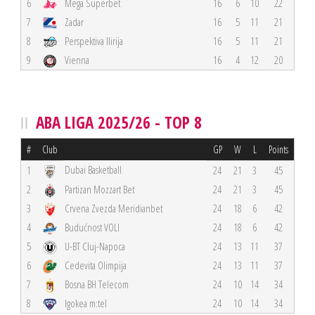
6
Mega Superbet
16
6
10
22
7
Zadar
16
5
11
21
8
Perspektiva Ilirija
16
5
11
21
9
Vienna
16
4
12
20
ABA LIGA 2025/26 - TOP 8
#
Club
GP
W
L
Points
Dubai Basketball
1
24
21
3
45
2
Partizan Mozzart Bet
24
21
3
45
3
Crvena Zvezda Meridianbet
24
18
6
42
4
Budućnost VOLI
24
18
6
42
5
U-BT Cluj-Napoca
24
13
11
37
6
Cedevita Olimpija
24
13
11
37
7
Bosna BH Telecom
24
10
14
34
8
Igokea m:tel
24
10
14
34