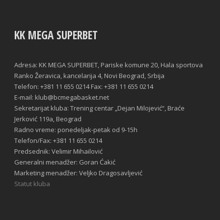
KK MEGA SUPERBET
Adresa: KK MEGA SUPERBET, Pariske komune 20, Hala sportova
Ranko Žeravica, kancelarija 4, Novi Beograd, Srbija
Telefon: +381 11 655 0214 Fax: +381 11 655 0214
E-mail: klub@bcmegabasket.net
Sekretarijat kluba: Trening centar „Dejan Milojević“, Braće
Jerković 119a, Beograd
Radno vreme: ponedeljak-petak od 9-15h
Telefon/Fax: +381 11 655 0214
Predsednik: Velimir Mihailović
Generalni menadžer: Goran Ćakić
Marketing menadžer: Veljko Dragosavljević
Statut kluba