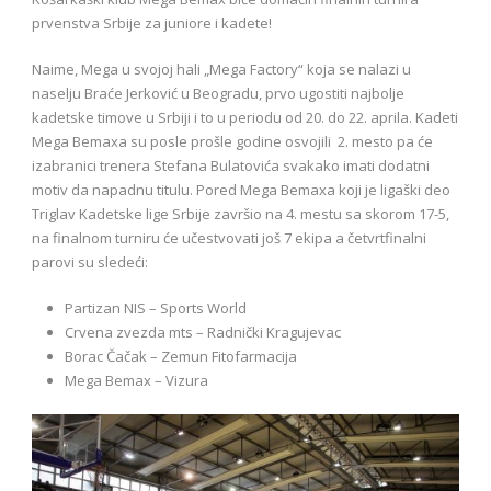
prvenstva Srbije za juniore i kadete!
Naime, Mega u svojoj hali „Mega Factory“ koja se nalazi u
naselju Braće Jerković u Beogradu, prvo ugostiti najbolje
kadetske timove u Srbiji i to u periodu od 20. do 22. aprila. Kadeti
Mega Bemaxa su posle prošle godine osvojili 2. mesto pa će
izabranici trenera Stefana Bulatovića svakako imati dodatni
motiv da napadnu titulu. Pored Mega Bemaxa koji je ligaški deo
Triglav Kadetske lige Srbije završio na 4. mestu sa skorom 17-5,
na finalnom turniru će učestvovati još 7 ekipa a četvrtfinalni
parovi su sledeći:
Partizan NIS – Sports World
Crvena zvezda mts – Radnički Kragujevac
Borac Čačak – Zemun Fitofarmacija
Mega Bemax – Vizura