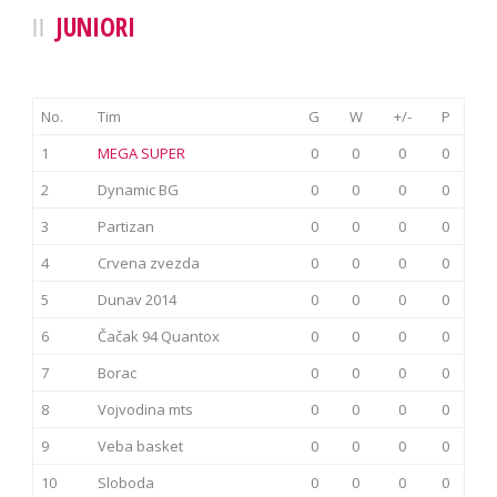
JUNIORI
No.
Tim
G
W
+/-
P
1
MEGA SUPER
0
0
0
0
2
Dynamic BG
0
0
0
0
3
Partizan
0
0
0
0
4
Crvena zvezda
0
0
0
0
5
Dunav 2014
0
0
0
0
6
Čačak 94 Quantox
0
0
0
0
7
Borac
0
0
0
0
8
Vojvodina mts
0
0
0
0
9
Veba basket
0
0
0
0
10
Sloboda
0
0
0
0