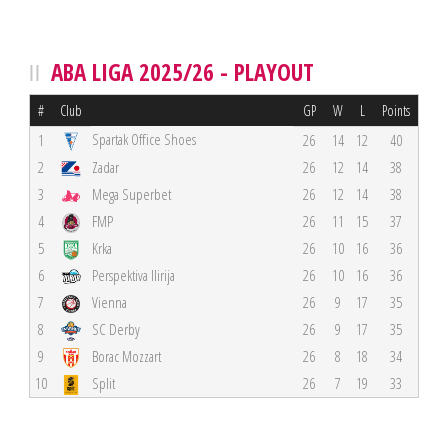
ABA LIGA 2025/26 - PLAYOUT
#
Club
GP
W
L
Points
Spartak Office Shoes
1
26
14
12
40
2
Zadar
26
12
14
38
3
Mega Superbet
26
12
14
38
4
FMP
26
11
15
37
5
Krka
26
10
16
36
6
Perspektiva Ilirija
26
10
16
36
7
Vienna
26
9
17
35
8
SC Derby
26
9
17
35
9
Borac Mozzart
26
8
18
34
10
Split
26
7
19
33