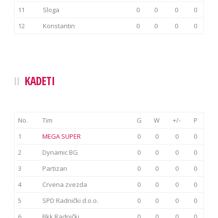
11
Sloga
0
0
0
0
12
Konstantin
0
0
0
0
KADETI
No.
Tim
G
W
+/-
P
1
MEGA SUPER
0
0
0
0
2
Dynamic BG
0
0
0
0
3
Partizan
0
0
0
0
4
Crvena zvezda
0
0
0
0
5
SPD Radnički d.o.o.
0
0
0
0
6
Bkk Radnički
0
0
0
0