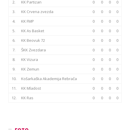
2.
KK Partizan
0
0
0
0
3.
KK Crvena zvezda
0
0
0
0
4.
KK FMP
0
0
0
0
5.
KK As Basket
0
0
0
0
6.
KK Beovuk 72
0
0
0
0
7.
ŠKK Zvezdara
0
0
0
0
8.
KK Vizura
0
0
0
0
9.
KK Zemun
0
0
0
0
10.
Košarkaška Akademija Rebrača
0
0
0
0
11.
KK Mladost
0
0
0
0
12.
KK Ras
0
0
0
0