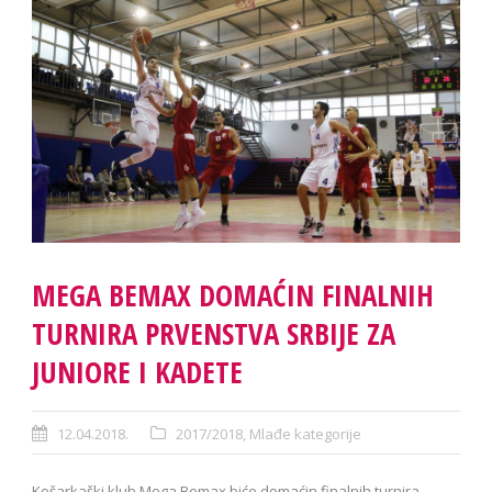
MEGA BEMAX DOMAĆIN FINALNIH
TURNIRA PRVENSTVA SRBIJE ZA
JUNIORE I KADETE
12.04.2018.
2017/2018
,
Mlađe kategorije
Košarkaški klub Mega Bemax biće domaćin finalnih turnira