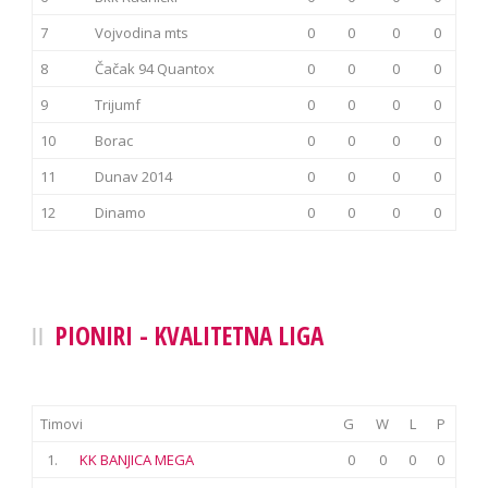
7
Vojvodina mts
0
0
0
0
8
Čačak 94 Quantox
0
0
0
0
9
Trijumf
0
0
0
0
10
Borac
0
0
0
0
11
Dunav 2014
0
0
0
0
12
Dinamo
0
0
0
0
PIONIRI - KVALITETNA LIGA
Timovi
G
W
L
P
1.
KK BANJICA MEGA
0
0
0
0