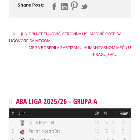
Share Post:
JUNIORI NEDELJKOVIĆ, CEROVINA I ISLAMOVIĆ POTPISALI
UGOVORE SA MEGOM
MEGA POBEDILA PARTIZAN U HUMANITARNOM MEČU U
KRAGUJEVCU
ABA LIGA 2025/26 - GRUPA A
#
Club
GP
W
L
Points
Dubai Basketball
1
16
15
1
31
2
Partizan Mozzart Bet
16
15
1
31
3
U-BT Cluj-Napoca
16
10
6
26