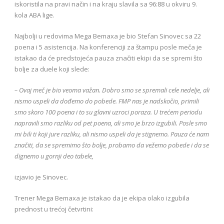
iskoristila na pravi način i na kraju slavila sa 96:88 u okviru 9.
kola ABA lige.
Najbolji u redovima Mega Bemaxa je bio Stefan Sinovec sa 22
poena i 5 asistencija. Na konferenciji za štampu posle meča je
istakao da će predstojeća pauza značiti ekipi da se spremi što
bolje za duele koji slede:
– Ovaj meč je bio veoma važan. Dobro smo se spremali cele nedelje, ali
nismo uspeli da dođemo do pobede. FMP nas je nadskočio, primili
smo skoro 100 poena i to su glavni uzroci poraza. U trećem periodu
napravili smo razliku od pet poena, ali smo je brzo izgubili. Posle smo
mi bili ti koji jure razliku, ali nismo uspeli da je stignemo. Pauza će nam
značiti, da se spremimo što bolje, probamo da vežemo pobede i da se
dignemo u gornji deo tabele,
izjavio je Sinovec.
Trener Mega Bemaxa je istakao da je ekipa olako izgubila
prednost u trećoj četvrtini: