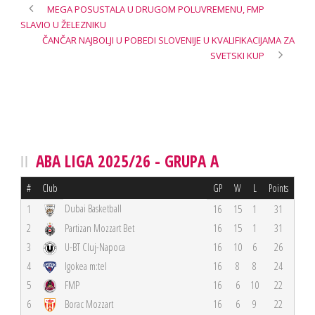
MEGA POSUSTALA U DRUGOM POLUVREMENU, FMP
SLAVIO U ŽELEZNIKU
ČANČAR NAJBOLJI U POBEDI SLOVENIJE U KVALIFIKACIJAMA ZA
SVETSKI KUP
ABA LIGA 2025/26 - GRUPA A
#
Club
GP
W
L
Points
Dubai Basketball
1
16
15
1
31
2
Partizan Mozzart Bet
16
15
1
31
3
U-BT Cluj-Napoca
16
10
6
26
4
Igokea m:tel
16
8
8
24
5
FMP
16
6
10
22
6
Borac Mozzart
16
6
9
22