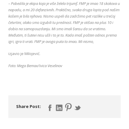
– Pobedila je ekipa koja je više želela trijumf. FMP je imao 18 skokova u
napadu, a mi 20 defanzivnih. Praktično, svaka druga lopta pod našim
košem je bila njihova. Nismo uspeli da zadržimo pet razlike u trećoj
četvrtini, olako smo izgubili tu prednost. FMP je otišao na plus 10 i
dobio na samopouzdanju. Mi smo imali šansu da se vratimo.
Međutim, ti šutevi nisu ušli i to je to. Kada imaš pošten odnos prema
igri, igra ti vrati. FMP je ovoga puta to imao. Mi nismo,
izjavio je Milojević.
Foto: Mega Bemax/Ivica Veselinov
Share Post: