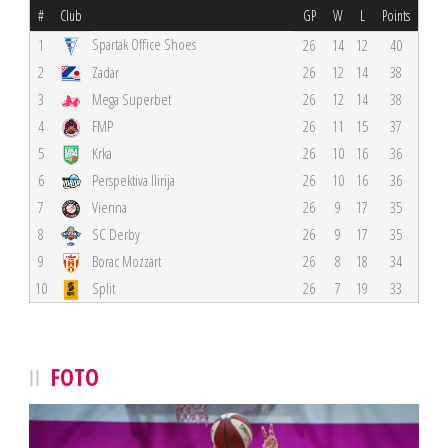
#
Club
GP
W
L
Points
Spartak Office Shoes
1
26
14
12
40
2
Zadar
26
12
14
38
3
Mega Superbet
26
12
14
38
4
FMP
26
11
15
37
5
Krka
26
10
16
36
6
Perspektiva Ilirija
26
10
16
36
7
Vienna
26
9
17
35
8
SC Derby
26
9
17
35
9
Borac Mozzart
26
8
18
34
10
Split
26
7
19
33
FOTO