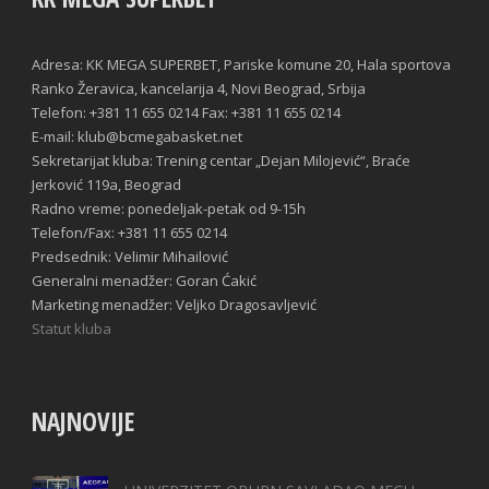
Adresa: KK MEGA SUPERBET, Pariske komune 20, Hala sportova
Ranko Žeravica, kancelarija 4, Novi Beograd, Srbija
Telefon: +381 11 655 0214 Fax: +381 11 655 0214
E-mail: klub@bcmegabasket.net
Sekretarijat kluba: Trening centar „Dejan Milojević“, Braće
Jerković 119a, Beograd
Radno vreme: ponedeljak-petak od 9-15h
Telefon/Fax: +381 11 655 0214
Predsednik: Velimir Mihailović
Generalni menadžer: Goran Ćakić
Marketing menadžer: Veljko Dragosavljević
Statut kluba
NAJNOVIJE