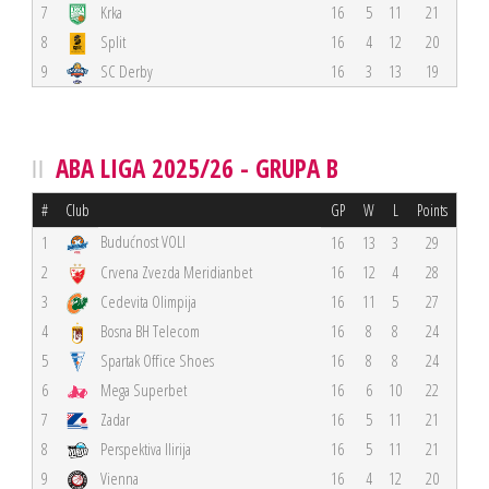
7
Krka
16
5
11
21
8
Split
16
4
12
20
9
SC Derby
16
3
13
19
ABA LIGA 2025/26 - GRUPA B
#
Club
GP
W
L
Points
Budućnost VOLI
1
16
13
3
29
2
Crvena Zvezda Meridianbet
16
12
4
28
3
Cedevita Olimpija
16
11
5
27
4
Bosna BH Telecom
16
8
8
24
5
Spartak Office Shoes
16
8
8
24
6
Mega Superbet
16
6
10
22
7
Zadar
16
5
11
21
8
Perspektiva Ilirija
16
5
11
21
9
Vienna
16
4
12
20