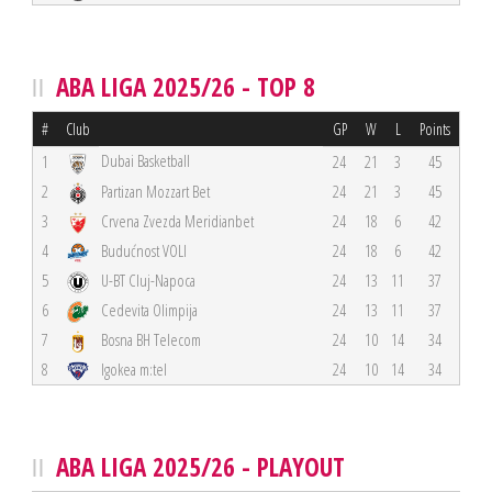
ABA LIGA 2025/26 - TOP 8
#
Club
GP
W
L
Points
Dubai Basketball
1
24
21
3
45
2
Partizan Mozzart Bet
24
21
3
45
3
Crvena Zvezda Meridianbet
24
18
6
42
4
Budućnost VOLI
24
18
6
42
5
U-BT Cluj-Napoca
24
13
11
37
6
Cedevita Olimpija
24
13
11
37
7
Bosna BH Telecom
24
10
14
34
8
Igokea m:tel
24
10
14
34
ABA LIGA 2025/26 - PLAYOUT