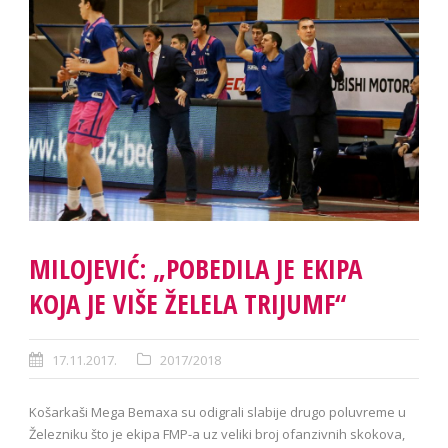
MILOJEVIĆ: „POBEDILA JE EKIPA
KOJA JE VIŠE ŽELELA TRIJUMF“
17.11.2017.
2017/2018
Košarkaši Mega Bemaxa su odigrali slabije drugo poluvreme u
Železniku što je ekipa FMP-a uz veliki broj ofanzivnih skokova,