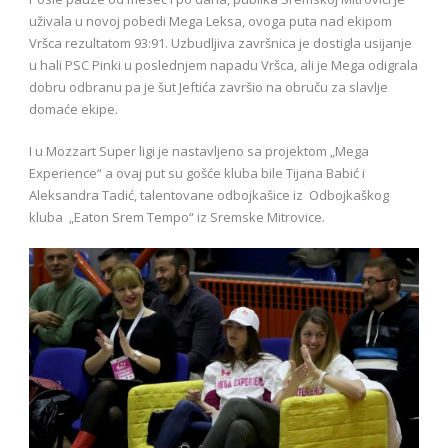
uživala u novoj pobedi Mega Leksa, ovoga puta nad ekipom
Vršca rezultatom 93:91. Uzbudljiva završnica je dostigla usijanje
u hali PSC Pinki u poslednjem napadu Vršca, ali je Mega odigrala
dobru odbranu pa je šut Jeftića završio na obruču za slavlje
domaće ekipe.
I u Mozzart Super ligi je nastavljeno sa projektom „Mega
Experience“ a ovaj put su gošće kluba bile Tijana Babić i
Aleksandra Tadić, talentovane odbojkašice iz Odbojkaškog
kluba „Eaton Srem Tempo“ iz Sremske Mitrovice.