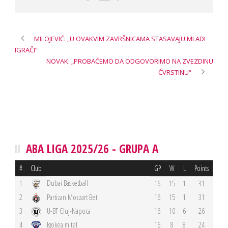
MILOJEVIĆ: „U OVAKVIM ZAVRŠNICAMA STASAVAJU MLADI
IGRAČI“
NOVAK: „PROBAĆEMO DA ODGOVORIMO NA ZVEZDINU
ČVRSTINU“
ABA LIGA 2025/26 - GRUPA A
#
Club
GP
W
L
Points
Dubai Basketball
1
16
15
1
31
2
Partizan Mozzart Bet
16
15
1
31
3
U-BT Cluj-Napoca
16
10
6
26
4
Igokea m:tel
16
8
8
24