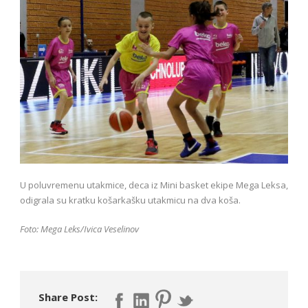
U poluvremenu utakmice, deca iz Mini basket ekipe Mega Leksa,
odigrala su kratku košarkašku utakmicu na dva koša.
Foto: Mega Leks/Ivica Veselinov
Share Post: