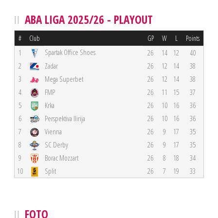
ABA LIGA 2025/26 - PLAYOUT
#
Club
GP
W
L
Points
Spartak Office Shoes
1
26
14
12
40
2
Zadar
26
12
14
38
3
Mega Superbet
26
12
14
38
4
FMP
26
11
15
37
5
Krka
26
10
16
36
6
Perspektiva Ilirija
26
10
16
36
7
Vienna
26
9
17
35
8
SC Derby
26
9
17
35
9
Borac Mozzart
26
8
18
34
10
Split
26
7
19
33
FOTO