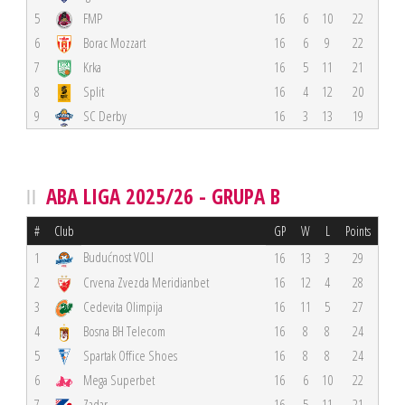
5
FMP
16
6
10
22
6
Borac Mozzart
16
6
9
22
7
Krka
16
5
11
21
8
Split
16
4
12
20
9
SC Derby
16
3
13
19
ABA LIGA 2025/26 - GRUPA B
#
Club
GP
W
L
Points
Budućnost VOLI
1
16
13
3
29
2
Crvena Zvezda Meridianbet
16
12
4
28
3
Cedevita Olimpija
16
11
5
27
4
Bosna BH Telecom
16
8
8
24
5
Spartak Office Shoes
16
8
8
24
6
Mega Superbet
16
6
10
22
7
Zadar
16
5
11
21