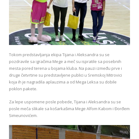
Tokom predstavljanja ekipa Tijana i Aleksandra su se
pozdravile sa igračima Mege a meč su ispratile sa posebnih
mesta pored terena u bojama kluba. Na pauzi između prve i
druge četvrtine su predstavljene publici u Sremskoj Mitrovici
koja ih je nagradila aplauzima a od Mega Leksa su dobile
poklon pakete.
Za lepe uspomene posle pobede, Tijana i Aleksandra su se
posle meča slikale sa košarkašima Mege Alfom Kabom i Đorđem
Simeunovićem.