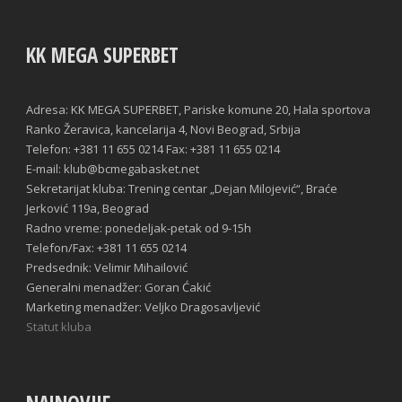
KK MEGA SUPERBET
Adresa: KK MEGA SUPERBET, Pariske komune 20, Hala sportova
Ranko Žeravica, kancelarija 4, Novi Beograd, Srbija
Telefon: +381 11 655 0214 Fax: +381 11 655 0214
E-mail: klub@bcmegabasket.net
Sekretarijat kluba: Trening centar „Dejan Milojević“, Braće
Jerković 119a, Beograd
Radno vreme: ponedeljak-petak od 9-15h
Telefon/Fax: +381 11 655 0214
Predsednik: Velimir Mihailović
Generalni menadžer: Goran Ćakić
Marketing menadžer: Veljko Dragosavljević
Statut kluba