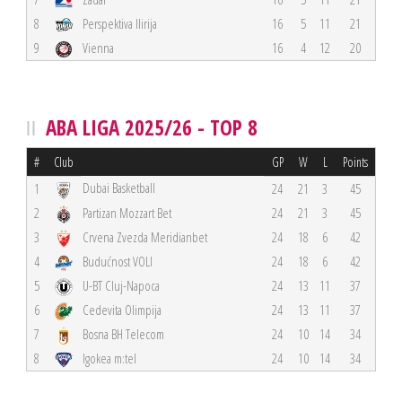
8
Perspektiva Ilirija
16
5
11
21
9
Vienna
16
4
12
20
ABA LIGA 2025/26 - TOP 8
#
Club
GP
W
L
Points
Dubai Basketball
1
24
21
3
45
2
Partizan Mozzart Bet
24
21
3
45
3
Crvena Zvezda Meridianbet
24
18
6
42
4
Budućnost VOLI
24
18
6
42
5
U-BT Cluj-Napoca
24
13
11
37
6
Cedevita Olimpija
24
13
11
37
7
Bosna BH Telecom
24
10
14
34
8
Igokea m:tel
24
10
14
34