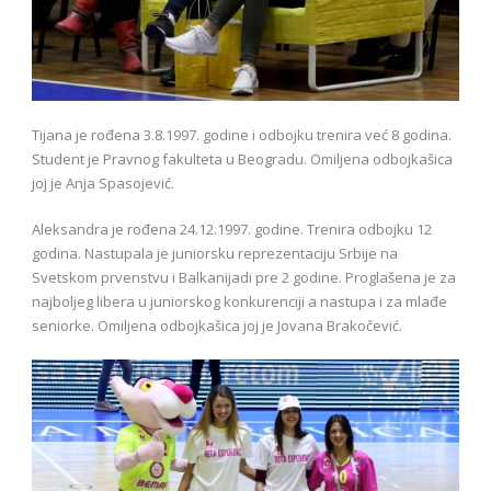
Tijana je rođena 3.8.1997. godine i odbojku trenira već 8 godina.
Student je Pravnog fakulteta u Beogradu. Omiljena odbojkašica
joj je Anja Spasojević.
Aleksandra je rođena 24.12.1997. godine. Trenira odbojku 12
godina. Nastupala je juniorsku reprezentaciju Srbije na
Svetskom prvenstvu i Balkanijadi pre 2 godine. Proglašena je za
najboljeg libera u juniorskog konkurenciji a nastupa i za mlađe
seniorke. Omiljena odbojkašica joj je Jovana Brakočević.