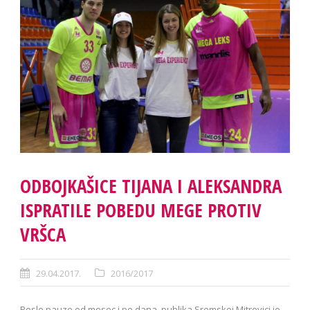
ODBOJKAŠICE TIJANA I ALEKSANDRA
ISPRATILE POBEDU MEGE PROTIV
VRŠCA
29.04.2017.
2016/2017
Posle pauze od mesec i po dana, publika Sremskoj Mitrovici je