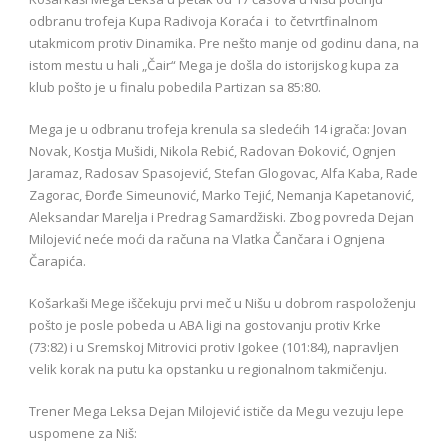
odbranu trofeja Kupa Radivoja Koraća i to četvrtfinalnom
utakmicom protiv Dinamika. Pre nešto manje od godinu dana, na
istom mestu u hali „Čair“ Mega je došla do istorijskog kupa za
klub pošto je u finalu pobedila Partizan sa 85:80.
Mega je u odbranu trofeja krenula sa sledećih 14 igrača: Jovan
Novak, Kostja Mušidi, Nikola Rebić, Radovan Đoković, Ognjen
Jaramaz, Radosav Spasojević, Stefan Glogovac, Alfa Kaba, Rade
Zagorac, Đorđe Simeunović, Marko Tejić, Nemanja Kapetanović,
Aleksandar Marelja i Predrag Samardžiski. Zbog povreda Dejan
Milojević neće moći da računa na Vlatka Čančara i Ognjena
Čarapića.
Košarkaši Mege iščekuju prvi meč u Nišu u dobrom raspoloženju
pošto je posle pobeda u ABA ligi na gostovanju protiv Krke
(73:82) i u Sremskoj Mitrovici protiv Igokee (101:84), napravljen
velik korak na putu ka opstanku u regionalnom takmičenju.
Trener Mega Leksa Dejan Milojević ističe da Megu vezuju lepe
uspomene za Niš: