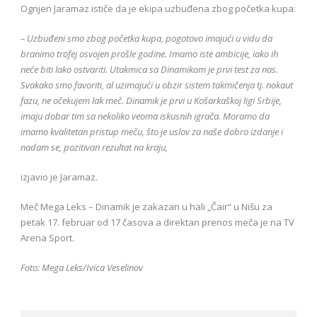
Ognjen Jaramaz ističe da je ekipa uzbuđena zbog početka kupa:
– Uzbuđeni smo zbog početka kupa, pogotovo imajući u vidu da
branimo trofej osvojen prošle godine. Imamo iste ambicije, iako ih
neće biti lako ostvariti. Utakmica sa Dinamikom je prvi test za nas.
Svakako smo favoriti, al uzimajući u obzir sistem takmičenja tj. nokaut
fazu, ne očekujem lak meč. Dinamik je prvi u Košarkaškoj ligi Srbije,
imaju dobar tim sa nekoliko veoma iskusnih igrača. Moramo da
imamo kvalitetan pristup meču, što je uslov za naše dobro izdanje i
nadam se, pozitivan rezultat na kraju,
izjavio je Jaramaz.
Meč Mega Leks – Dinamik je zakazan u hali „Čair“ u Nišu za
petak 17. februar od 17 časova a direktan prenos meča je na TV
Arena Sport.
Foto: Mega Leks/Ivica Veselinov