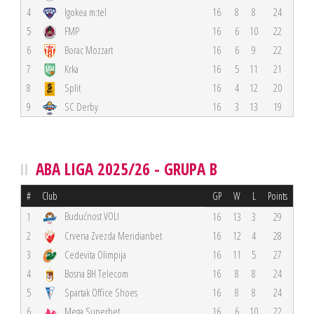
4
Igokea m:tel
16
8
8
24
5
FMP
16
6
10
22
6
Borac Mozzart
16
6
9
22
7
Krka
16
5
11
21
8
Split
16
4
12
20
9
SC Derby
16
3
13
19
ABA LIGA 2025/26 - GRUPA B
#
Club
GP
W
L
Points
Budućnost VOLI
1
16
13
3
29
2
Crvena Zvezda Meridianbet
16
12
4
28
3
Cedevita Olimpija
16
11
5
27
4
Bosna BH Telecom
16
8
8
24
5
Spartak Office Shoes
16
8
8
24
6
Mega Superbet
16
6
10
22