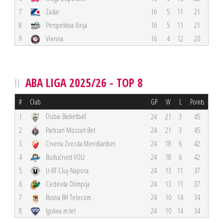
7
Zadar
16
5
11
21
8
Perspektiva Ilirija
16
5
11
21
9
Vienna
16
4
12
20
ABA LIGA 2025/26 - TOP 8
#
Club
GP
W
L
Points
Dubai Basketball
1
24
21
3
45
2
Partizan Mozzart Bet
24
21
3
45
3
Crvena Zvezda Meridianbet
24
18
6
42
4
Budućnost VOLI
24
18
6
42
5
U-BT Cluj-Napoca
24
13
11
37
6
Cedevita Olimpija
24
13
11
37
7
Bosna BH Telecom
24
10
14
34
8
Igokea m:tel
24
10
14
34