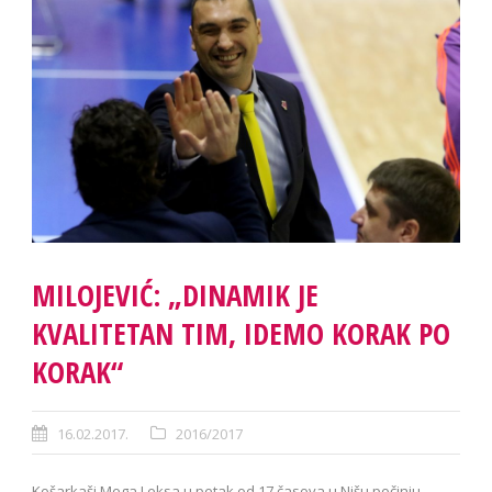
MILOJEVIĆ: „DINAMIK JE
KVALITETAN TIM, IDEMO KORAK PO
KORAK“
16.02.2017.
2016/2017
Košarkaši Mega Leksa u petak od 17 časova u Nišu počinju