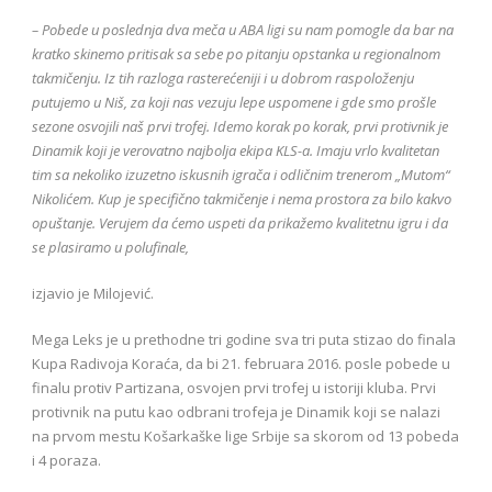
– Pobede u poslednja dva meča u ABA ligi su nam pomogle da bar na
kratko skinemo pritisak sa sebe po pitanju opstanka u regionalnom
takmičenju. Iz tih razloga rasterećeniji i u dobrom raspoloženju
putujemo u Niš, za koji nas vezuju lepe uspomene i gde smo prošle
sezone osvojili naš prvi trofej. Idemo korak po korak, prvi protivnik je
Dinamik koji je verovatno najbolja ekipa KLS-a. Imaju vrlo kvalitetan
tim sa nekoliko izuzetno iskusnih igrača i odličnim trenerom „Mutom“
Nikolićem. Kup je specifično takmičenje i nema prostora za bilo kakvo
opuštanje. Verujem da ćemo uspeti da prikažemo kvalitetnu igru i da
se plasiramo u polufinale,
izjavio je Milojević.
Mega Leks je u prethodne tri godine sva tri puta stizao do finala
Kupa Radivoja Koraća, da bi 21. februara 2016. posle pobede u
finalu protiv Partizana, osvojen prvi trofej u istoriji kluba. Prvi
protivnik na putu kao odbrani trofeja je Dinamik koji se nalazi
na prvom mestu Košarkaške lige Srbije sa skorom od 13 pobeda
i 4 poraza.