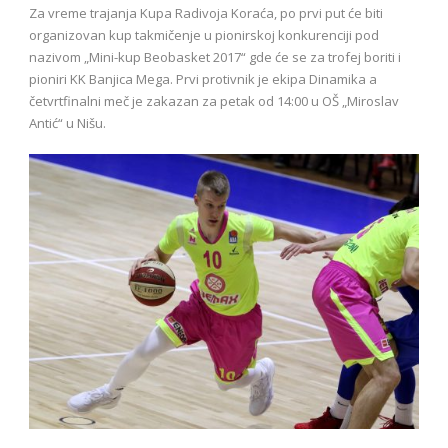
Za vreme trajanja Kupa Radivoja Koraća, po prvi put će biti
organizovan kup takmičenje u pionirskoj konkurenciji pod
nazivom „Mini-kup Beobasket 2017“ gde će se za trofej boriti i
pioniri KK Banjica Mega. Prvi protivnik je ekipa Dinamika a
četvrtfinalni meč je zakazan za petak od 14:00 u OŠ „Miroslav
Antić“ u Nišu.