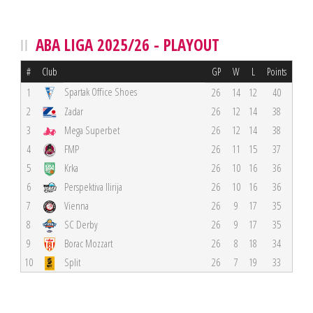
ABA LIGA 2025/26 - PLAYOUT
#
Club
GP
W
L
Points
Spartak Office Shoes
1
26
14
12
40
2
Zadar
26
12
14
38
3
Mega Superbet
26
12
14
38
4
FMP
26
11
15
37
5
Krka
26
10
16
36
6
Perspektiva Ilirija
26
10
16
36
7
Vienna
26
9
17
35
8
SC Derby
26
9
17
35
9
Borac Mozzart
26
8
18
34
10
Split
26
7
19
33