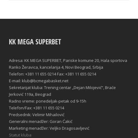
KK MEGA SUPERBET
Adresa: KK MEGA SUPERBET, Pariske komune 20, Hala sportova
Ranko Žeravica, kancelarija 4, Novi Beograd, Srbija
Telefon: +381 11 655 0214 Fax: +381 11 655 0214
E-mail: klub@bcmegabasket.net
Sekretarijat kluba: Trening centar „Dejan Milojević“, Braće
Jerković 119a, Beograd
Radno vreme: ponedeljak-petak od 9-15h
Telefon/Fax: +381 11 655 0214
Predsednik: Velimir Mihailović
Generalni menadžer: Goran Ćakić
Marketing menadžer: Veljko Dragosavljević
Statut kluba