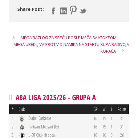
Share Post:
MEGA RAZLOG ZA SREĆU POSLE MEČA SA IGOKEOM
MEGA UBEDLJIVA PROTIV DINAMIKA NA STARTU KUPA RADIVOJA
KORAĆA
ABA LIGA 2025/26 - GRUPA A
#
Club
GP
W
L
Points
Dubai Basketball
1
16
15
1
31
2
Partizan Mozzart Bet
16
15
1
31
3
U-BT Cluj-Napoca
16
10
6
26