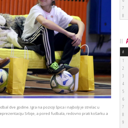
6
7
8
#
1
2
3
4
5
6
7
bal dve godine. Igra na poziciji špica i najbolji je strelac u
a reprezentaciju Srbije, a pored fudbala, redovno prati košarku a
8
9