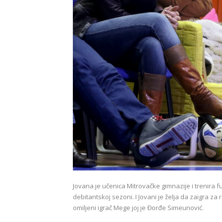
Jovana je učenica Mitrovačke gimnazije i trenira fud
debitantskoj sezoni. I Jovani je želja da zaigra z
omiljeni igrač Mege joj je Đorđe Simeunović.