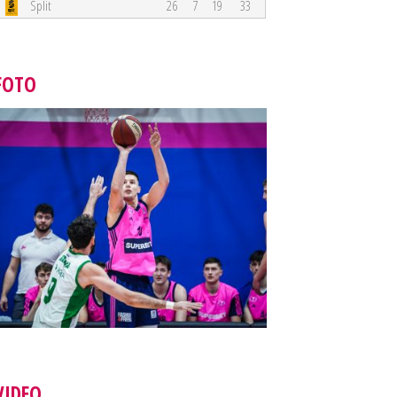
Split
26
7
19
33
FOTO
VIDEO