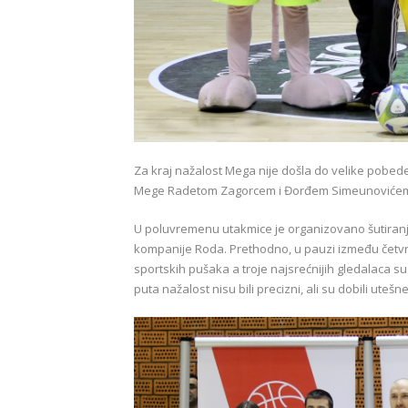
Za kraj nažalost Mega nije došla do velike pobede
Mege Radetom Zagorcem i Đorđem Simeunoviće
U poluvremenu utakmice je organizovano šutiranj
kompanije Roda. Prethodno, u pauzi između četvrt
sportskih pušaka a troje najsrećnijih gledalaca 
puta nažalost nisu bili precizni, ali su dobili ut