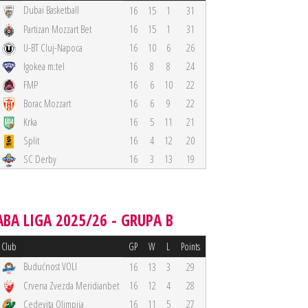
Dubai Basketball
16
15
1
31
Partizan Mozzart Bet
16
15
1
31
U-BT Cluj-Napoca
16
10
6
26
Igokea m:tel
16
8
8
24
FMP
16
6
10
22
Borac Mozzart
16
6
9
22
Krka
16
5
11
21
Split
16
4
12
20
SC Derby
16
3
13
19
ABA LIGA 2025/26 - GRUPA B
Club
GP
W
L
Points
Budućnost VOLI
16
13
3
29
Crvena Zvezda Meridianbet
16
12
4
28
Cedevita Olimpija
16
11
5
27