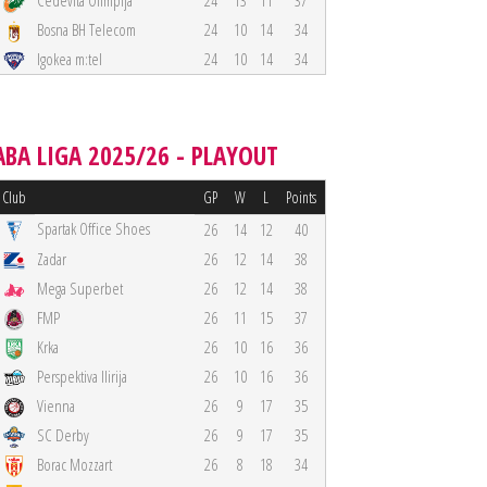
Cedevita Olimpija
24
13
11
37
Bosna BH Telecom
24
10
14
34
Igokea m:tel
24
10
14
34
ABA LIGA 2025/26 - PLAYOUT
Club
GP
W
L
Points
Spartak Office Shoes
26
14
12
40
Zadar
26
12
14
38
Mega Superbet
26
12
14
38
FMP
26
11
15
37
Krka
26
10
16
36
Perspektiva Ilirija
26
10
16
36
Vienna
26
9
17
35
SC Derby
26
9
17
35
Borac Mozzart
26
8
18
34