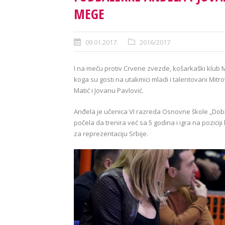
MEGE
09.01.2017.
2016/2017
I na meču protiv Crvene zvezde, košarkaški klub 
koga su gosti na utakmici mladi i talentovani Mitr
Matić i Jovanu Pavlović.
Anđela je učenica VI razreda Osnovne škole „Dob
počela da trenira već sa 5 godina i igra na poziciji
za reprezentaciju Srbije.