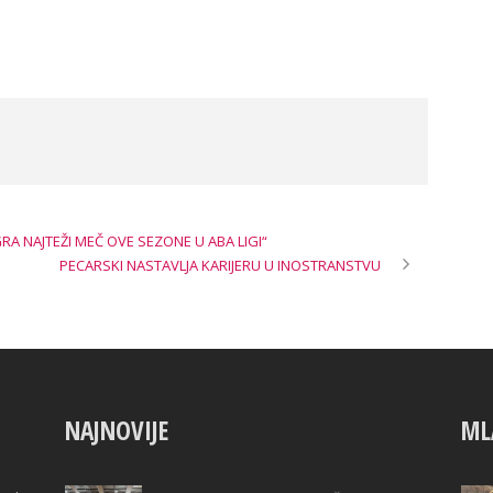
RA NAJTEŽI MEČ OVE SEZONE U ABA LIGI“
PECARSKI NASTAVLJA KARIJERU U INOSTRANSTVU
NAJNOVIJE
ML