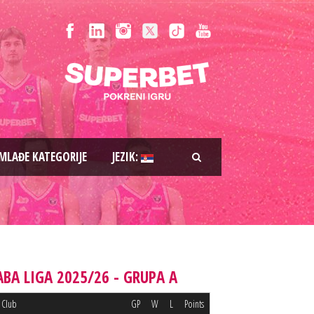
MLAĐE KATEGORIJE
JEZIK:
ABA LIGA 2025/26 - GRUPA A
Club
GP
W
L
Points