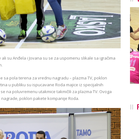
 ali su Anđela i Jovana su se za uspomenu slikale sa igračima
m.
e sa pola terena za vrednu nagradu – plazma TV, poklon
ina u publiku su ispucavane Roda majice iz specijalnih
su se na poluvremenu utakmice takmičili za plazma TV. Ovoga
ešne nagrade, poklon pakete kompanije Roda.