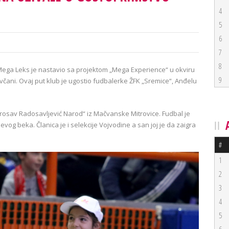
4
5
6
7
8
Mega Leks je nastavio sa projektom „Mega Experience“ u okviru
9
ovčani. Ovaj put klub je ugostio fudbalerke ŽFK „Sremice“, Anđelu
rosav Radosavljević Narod“ iz Mačvanske Mitrovice. Fudbal je
 levog beka. Članica je i selekcije Vojvodine a san joj je da zaigra
#
1
2
3
4
5