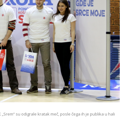
Srem“ su odigrale kratak meč, posle čega ih je publika u hali