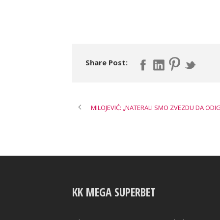
Share Post:
MILOJEVIĆ: „NATERALI SMO ZVEZDU DA ODIG
KK MEGA SUPERBET