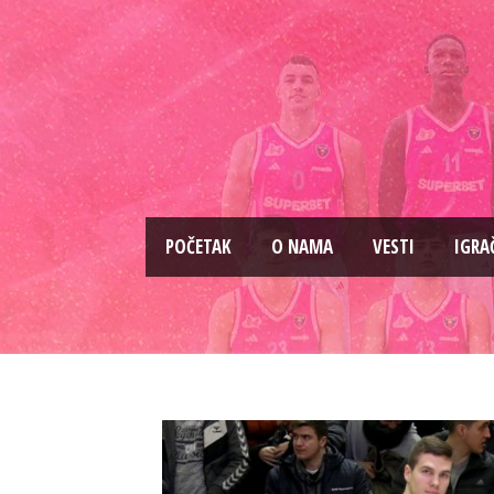
PОČETAK
O NAMA
VESTI
IGRA