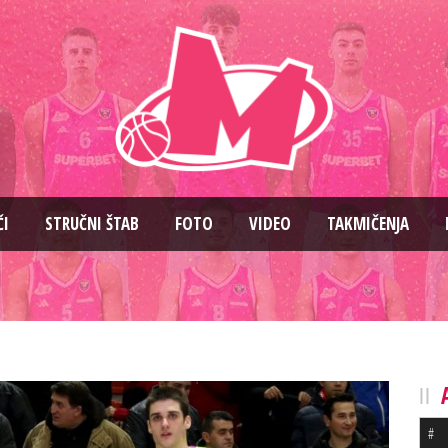
ČI
STRUČNI ŠTAB
FOTO
VIDEO
TAKMIČENJA
#