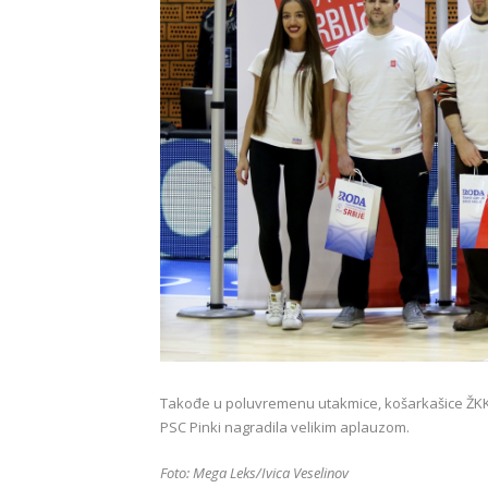
Takođe u poluvremenu utakmice, košarkašice ŽKK „
PSC Pinki nagradila velikim aplauzom.
Foto: Mega Leks/Ivica Veselinov