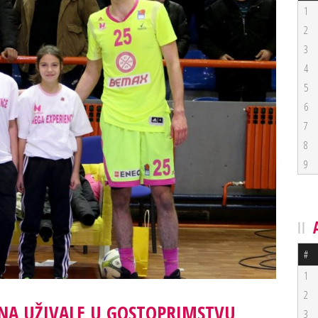
1
2
3
4
5
6
7
8
9
#
1
2
ANA UŽIVALE U GOSTOPRIMSTVU
3