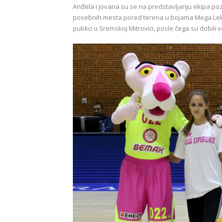
Anđela i Jovana su se na predstavljanju ekipa po
posebnih mesta pored terena u bojama Mega Leksa
publici u Sremskoj Mitrovici, posle čega su dobili