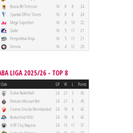
Bosna BH Telecom
16
8
8
24
Spartak Office Shoes
16
8
8
24
Mega Superbet
16
6
10
22
Zadar
16
5
11
21
Perspektiva Ilirija
16
5
11
21
Vienna
16
4
12
20
ABA LIGA 2025/26 - TOP 8
Club
GP
W
L
Points
Dubai Basketball
24
21
3
45
Partizan Mozzart Bet
24
21
3
45
Crvena Zvezda Meridianbet
24
18
6
42
Budućnost VOLI
24
18
6
42
U-BT Cluj-Napoca
24
13
11
37