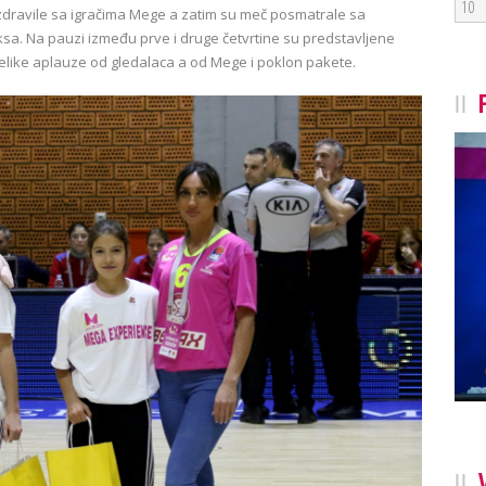
10
zdravile sa igračima Mege a zatim su meč posmatrale sa
. Na pauzi između prve i druge četvrtine su predstavljene
 velike aplauze od gledalaca a od Mege i poklon pakete.