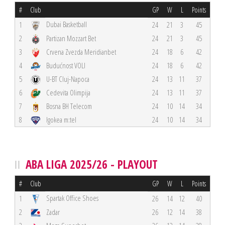
#
Club
GP
W
L
Points
Dubai Basketball
1
24
21
3
45
2
Partizan Mozzart Bet
24
21
3
45
3
Crvena Zvezda Meridianbet
24
18
6
42
4
Budućnost VOLI
24
18
6
42
5
U-BT Cluj-Napoca
24
13
11
37
6
Cedevita Olimpija
24
13
11
37
7
Bosna BH Telecom
24
10
14
34
8
Igokea m:tel
24
10
14
34
ABA LIGA 2025/26 - PLAYOUT
#
Club
GP
W
L
Points
Spartak Office Shoes
1
26
14
12
40
2
Zadar
26
12
14
38