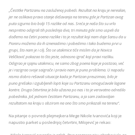
„Čestitke Partizanu na zasluženoj pobedi. Rezultat na kraju je nerealan,
jer ne oslikava pravo stanje dešavanja na terenu gde je Partizan ovog
puta sigurno bio bolji 15 razlike od nas. Sreća je naša što su vrlo
nespretno odigrali tih poslednja dva, tri minuta gde smo uspeli da
dođemo na četiri poena razlike i to je rezultat koji nam daje šansu da u
Pioniru možemo da ih iznenadimo i pobedimo i tako budemo prvi u
grupi, što nam je i cilj. Što se utakmice tiče mislim da je Novica
Veličković pokazao to što jeste, odnosno igrač koji pravi razliku.
Odigrao je sjajnu utakmicu, ne samo zbog poena koje je postizao, već
je i razigrao svoje saigrače i pravio nam je puno problema. U napadu
nismo dobro rešavali situacije kada je Partizan preuzimao, bilo je
puno grešaka i izgubljenih lopti koje su Partizanu omogućavale lagane
kontre. Druga četvrtina je bila užasna po nas i to je verovatno odredilo
pobednika. Još jednom čestitam Partizanu, a ja sam zadovoljan
rezultatom na kraju s obzirom na ono što smo prikazali na terenu“.
Na pitanje o povredi plejmejkera Mege Nikole Ivanovića koji je
napustio parket u poslednjoj četvrtini, Milojević je rekao:
„Nikola Ivanović povredio je zglob. Prve prognoze nisu ohrabrujuće, ne