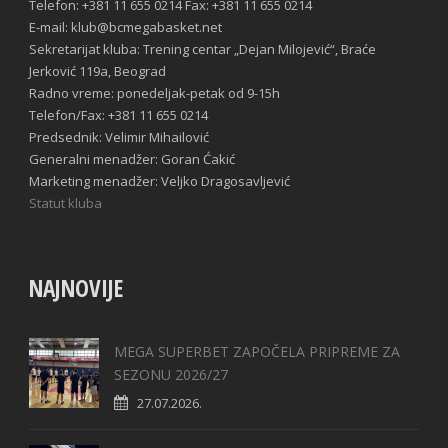
Telefon: +381 11 655 0214 Fax: +381 11 655 0214
E-mail: klub@bcmegabasket.net
Sekretarijat kluba: Trening centar „Dejan Milojević“, Braće
Jerković 119a, Beograd
Radno vreme: ponedeljak-petak od 9-15h
Telefon/Fax: +381 11 655 0214
Predsednik: Velimir Mihailović
Generalni menadžer: Goran Ćakić
Marketing menadžer: Veljko Dragosavljević
Statut kluba
NAJNOVIJE
MEGA SUPERBET ZAPOČELA PRIPREME ZA
SEZONU 2026/27
27.07.2026.