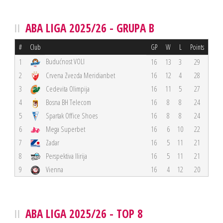
ABA LIGA 2025/26 - GRUPA B
#
Club
GP
W
L
Points
Budućnost VOLI
1
16
13
3
29
2
Crvena Zvezda Meridianbet
16
12
4
28
3
Cedevita Olimpija
16
11
5
27
4
Bosna BH Telecom
16
8
8
24
5
Spartak Office Shoes
16
8
8
24
6
Mega Superbet
16
6
10
22
7
Zadar
16
5
11
21
8
Perspektiva Ilirija
16
5
11
21
9
Vienna
16
4
12
20
ABA LIGA 2025/26 - TOP 8