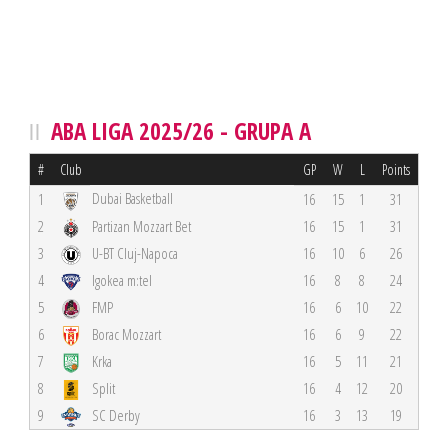
ABA LIGA 2025/26 - GRUPA A
#
Club
GP
W
L
Points
Dubai Basketball
1
16
15
1
31
2
Partizan Mozzart Bet
16
15
1
31
3
U-BT Cluj-Napoca
16
10
6
26
4
Igokea m:tel
16
8
8
24
5
FMP
16
6
10
22
6
Borac Mozzart
16
6
9
22
7
Krka
16
5
11
21
8
Split
16
4
12
20
9
SC Derby
16
3
13
19