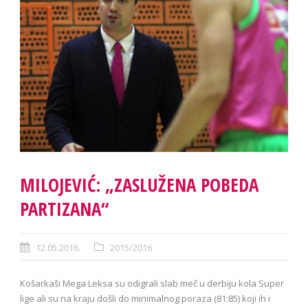
MILOJEVIĆ: „ZASLUŽENA POBEDA
PARTIZANA“
12.05.2016.
2015/2016
Košarkaši Mega Leksa su odigrali slab meč u derbiju kola Super
lige ali su na kraju došli do minimalnog poraza (81:85) koji ih i