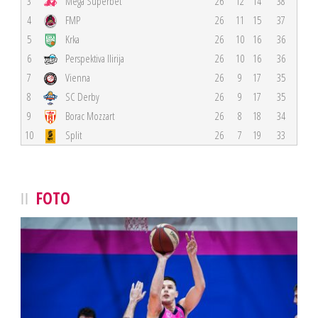
3
Mega Superbet
26
12
14
38
4
FMP
26
11
15
37
5
Krka
26
10
16
36
6
Perspektiva Ilirija
26
10
16
36
7
Vienna
26
9
17
35
8
SC Derby
26
9
17
35
9
Borac Mozzart
26
8
18
34
10
Split
26
7
19
33
FOTO