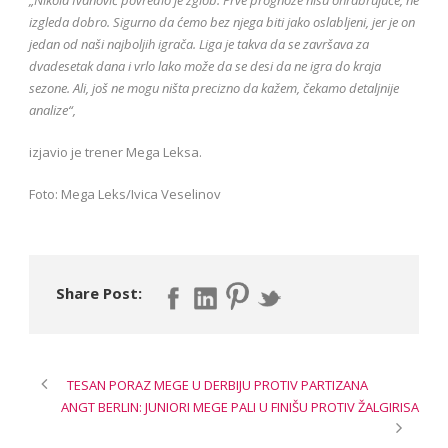
izgleda dobro. Sigurno da ćemo bez njega biti jako oslabljeni, jer je on
jedan od naši najboljih igrača. Liga je takva da se završava za
dvadesetak dana i vrlo lako može da se desi da ne igra do kraja
sezone. Ali, još ne mogu ništa precizno da kažem, čekamo detaljnije
analize“,
izjavio je trener Mega Leksa.
Foto: Mega Leks/Ivica Veselinov
Share Post:
TESAN PORAZ MEGE U DERBIJU PROTIV PARTIZANA
ANGT BERLIN: JUNIORI MEGE PALI U FINIŠU PROTIV ŽALGIRISA