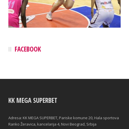
FACEBOOK
KK MEGA SUPERBET
Adresa: KK MEGA SUPERBET, Pariske komune 20, Hala sportova
Ranko Žeravica, kancelarija 4, Novi Beograd, Srbija