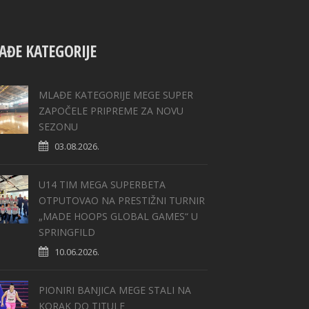
AĐE KATEGORIJE
MLAĐE KATEGORIJE MEGE SUPER
ZAPOČELE PRIPREME ZA NOVU
SEZONU
03.08.2026.
U14 TIM MEGA SUPERBETA
OTPUTOVAO NA PRESTIŽNI TURNIR
„MADE HOOPS GLOBAL GAMES“ U
SPRINGFILD
10.06.2026.
PIONIRI BANJICA MEGE STALI NA
KORAK DO TITULE