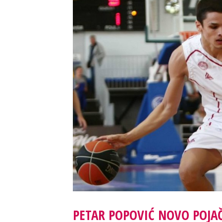
PETAR POPOVIĆ NOVO POJA