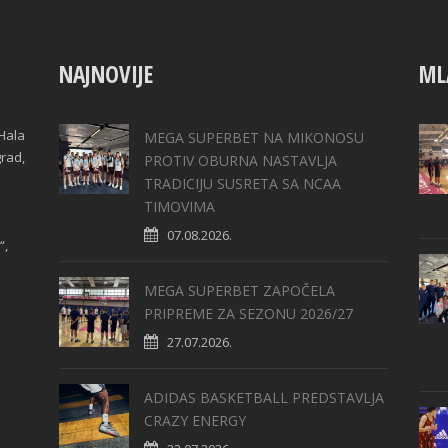
NAJNOVIJE
ML
Hala
MEGA SUPERBET NA MIKONOSU
grad,
PROTIV OBURNA NASTAVLJA
TRADICIJU SUSRETA SA NCAA
TIMOVIMA
07.08.2026.
“,
MEGA SUPERBET ZAPOČELA
PRIPREME ZA SEZONU 2026/27
27.07.2026.
ADIDAS BASKETBALL PREDSTAVLJA
CRAZY ENERGY