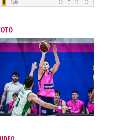
Split
26
7
19
33
FOTO
VIDEO