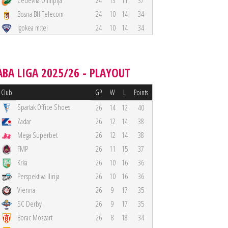
Cedevita Olimpija
24
13
11
37
Bosna BH Telecom
24
10
14
34
Igokea m:tel
24
10
14
34
ABA LIGA 2025/26 - PLAYOUT
Club
GP
W
L
Points
Spartak Office Shoes
26
14
12
40
Zadar
26
12
14
38
Mega Superbet
26
12
14
38
FMP
26
11
15
37
Krka
26
10
16
36
Perspektiva Ilirija
26
10
16
36
Vienna
26
9
17
35
SC Derby
26
9
17
35
Borac Mozzart
26
8
18
34