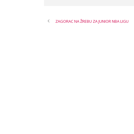
ZAGORAC NA ŽREBU ZA JUNIOR NBA LIGU