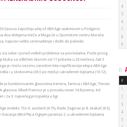
4
5
6
0 časova započinju plej-of ABA lige utakmicom u Podgorici
7
ra na dva dobijena meča a Mega će u Sportskom centru Morača
8
ma, napravi veliko iznenađenje i dođe do pobede.
9
 u iza sebe i pored velikih problema sa povredama. Posle prvog
iji kluba sa odličnim skorom od 17 pobeda u 26 mečeva, čak 5
ga je i treću sezonu zaredom bila najefikasnija ekipa ABA lige
odila i u skokovima (36.5 po meču) i ukradenim loptama (10.12).
#
 gde je kombinovanim glasovima trenera, fanova i ABA lige, Timote
1
glasova. Mladi Francuz je u proseku imao 14.8 poena. 4.6
n i za 3. najvećeg prospekta u ligi.
2
3
ige (indeks 15) i 6. asistent (4.75), Rade Zagorac je 8. skakač (6.5),
4
nih bacanja (86.67%) a Ognjen Jaramaz 2. u ukradenim loptama
5