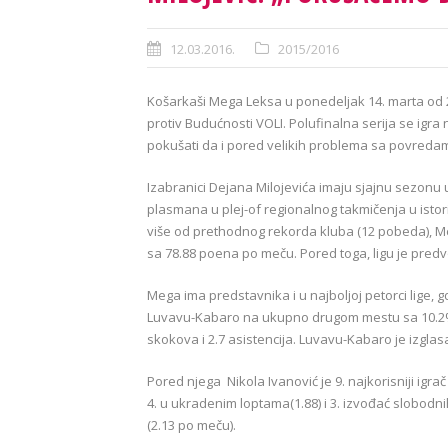
12.03.2016.
2015/2016
Košarkaši Mega Leksa u ponedeljak 14. marta od 2
protiv Budućnosti VOLI. Polufinalna serija se ig
pokušati da i pored velikih problema sa povreda
Izabranici Dejana Milojevića imaju sjajnu sezonu
plasmana u plej-of regionalnog takmičenja u istor
više od prethodnog rekorda kluba (12 pobeda), Me
sa 78.88 poena po meču. Pored toga, ligu je predv
Mega ima predstavnika i u najboljoj petorci lige,
Luvavu-Kabaro na ukupno drugom mestu sa 10.2% 
skokova i 2.7 asistencija. Luvavu-Kabaro je izglasa
Pored njega Nikola Ivanović je 9. najkorisniji igrač l
4. u ukradenim loptama(1.88) i 3. izvođać slobod
(2.13 po meču).