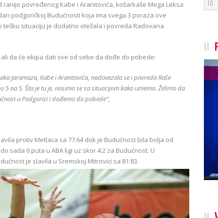
10
od ranije povređenog Kabe i Aranitovića, košarkaše Mega Leksa
dan podgoričkoj Budućnosti koja ima svega 3 poraza ove
o tešku situaciju je dodatno otežala i povreda Radovana
o ali da će ekipa dati sve od sebe da dođe do pobede:
a Jaramaza, Kabe i Aranitovića, nadovezala se i povreda Raše
 5 na 5. Šta je tu je, nosimo se sa situacijom kako umemo. Želimo da
nost u Podgorici i dođemo do pobede“,
vila protiv Metlaca sa 77:64 dok je Budućnost bila bolja od
do sada 6 puta u ABA ligi uz skor 4:2 za Budućnost. U
ućnost je slavila u Sremskoj Mitrovici sa 81:83.