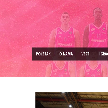
PОČETAK
O NAMA
VESTI
IGRA