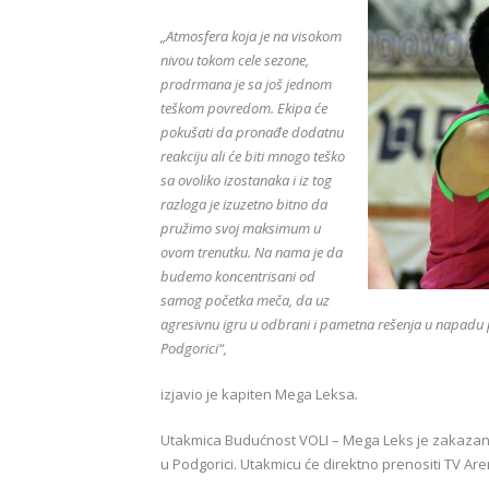
„Atmosfera koja je na visokom
nivou tokom cele sezone,
prodrmana je sa još jednom
teškom povredom. Ekipa će
pokušati da pronađe dodatnu
reakciju ali će biti mnogo teško
sa ovoliko izostanaka i iz tog
razloga je izuzetno bitno da
pružimo svoj maksimum u
ovom trenutku. Na nama je da
budemo koncentrisani od
samog početka meča, da uz
agresivnu igru u odbrani i pametna rešenja u napad
Podgorici“,
izjavio je kapiten Mega Leksa
.
Utakmica Budućnost VOLI – Mega Leks je zakazana
u Podgorici. Utakmicu će direktno prenositi TV Are