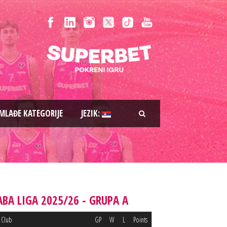
MLAĐE KATEGORIJE
JEZIK:
ABA LIGA 2025/26 - GRUPA A
Club
GP
W
L
Points