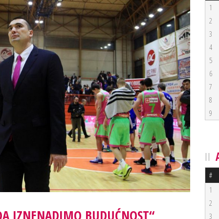
1
2
3
4
5
6
7
8
9
#
1
2
 DA IZNENADIMO BUDUĆNOST“
3