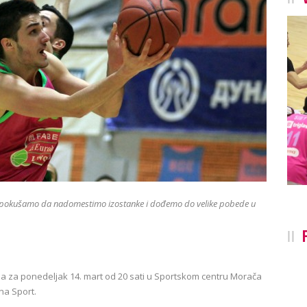
u pokušamo da nadomestimo izostanke i dođemo do velike pobede u
 za ponedeljak 14. mart od 20 sati u Sportskom centru Morača
na Sport.