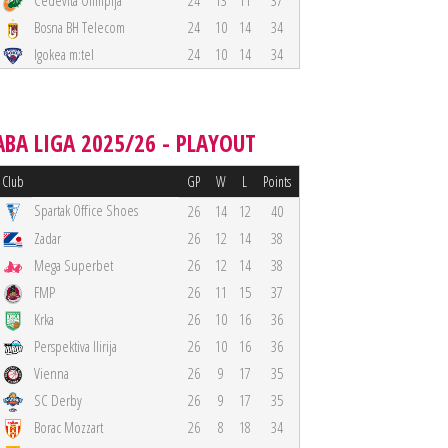
Cedevita Olimpija
24
13
11
37
Bosna BH Telecom
24
10
14
34
Igokea m:tel
24
10
14
34
ABA LIGA 2025/26 - PLAYOUT
Club
GP
W
L
Points
Spartak Office Shoes
26
14
12
40
Zadar
26
12
14
38
Mega Superbet
26
12
14
38
FMP
26
11
15
37
Krka
26
10
16
36
Perspektiva Ilirija
26
10
16
36
Vienna
26
9
17
35
SC Derby
26
9
17
35
Borac Mozzart
26
8
18
34