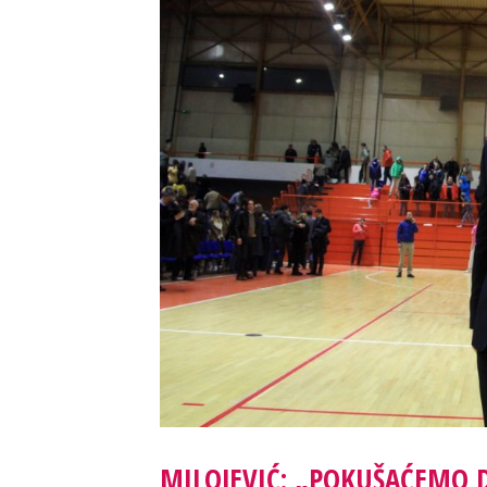
MILOJEVIĆ: „POKUŠAĆEMO