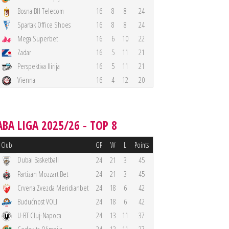
Bosna BH Telecom
16
8
8
24
Spartak Office Shoes
16
8
8
24
Mega Superbet
16
6
10
22
Zadar
16
5
11
21
Perspektiva Ilirija
16
5
11
21
Vienna
16
4
12
20
ABA LIGA 2025/26 - TOP 8
Club
GP
W
L
Points
Dubai Basketball
24
21
3
45
Partizan Mozzart Bet
24
21
3
45
Crvena Zvezda Meridianbet
24
18
6
42
Budućnost VOLI
24
18
6
42
U-BT Cluj-Napoca
24
13
11
37