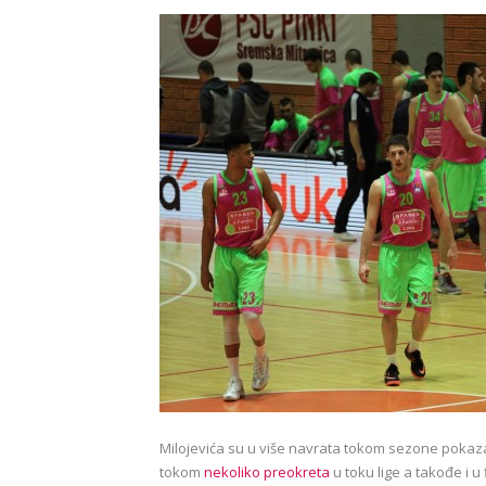
Milojevića su u više navrata tokom sezone pokazal
tokom
nekoliko preokreta
u toku lige a takođe i u