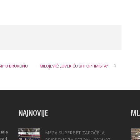
MP U BRUKLINU
MILOJEVIĆ: „UVEK ĆU BITI OPTIMISTA“
NAJNOVIJE
ML
Hala
MEGA SUPERBET ZAPOČELA
grad,
PRIPREME ZA SEZONU 2026/27