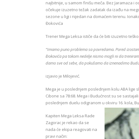
najbitnije, u samom finišu meča. Bez Jaramaza i 
očekuje izuzetno težak zadatak da izađu na meg
sezone u ligi i nijedan na domaćem terenu. Ionak
Đokovića
Trener Mega Leksa ističe da će biti izuzetno tešk
“Imamo puno problema sa povredama. Pored izostanak
Đokovića pa tokom nedelje nismo mogli ni da treniramo
damo sve od sebe, da pokušamo da iznenadimo Buduć
izjavio je Milojević.
Mega je u poslednjem poslednjem kolu ABA lige sla
Cibone sa 78:68. Mega i Budućnost su se sastajali 
poslednjem duelu odigranom u okviru 16. kola, Bud
Kapiten Mega Leksa Rade
Zagorac je rekao da se
nada će ekipa reagovati na
pravi način: