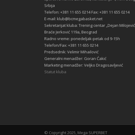
Srbija
Telefon: +381 11 655 0214 Fax: +381 11 655 0214
E-mail: klub@bcmegabasket.net
Sekretarijat kluba: Trening centar „Dejan Milojević
Braće Jerković 119a, Beograd
Radno vreme: ponedeljak-petak od 9-15h
Telefon/Fax: +381 11 655 0214
Predsednik: Velimir Mihailović
Generalni menadžer: Goran Ćakić
Marketing menadžer: Veljko Dragosavljević
Statut kluba
© Copyright 2025, Mega SUPERBET