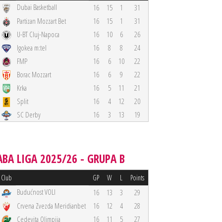
Dubai Basketball
16
15
1
31
Partizan Mozzart Bet
16
15
1
31
U-BT Cluj-Napoca
16
10
6
26
Igokea m:tel
16
8
8
24
FMP
16
6
10
22
Borac Mozzart
16
6
9
22
Krka
16
5
11
21
Split
16
4
12
20
SC Derby
16
3
13
19
ABA LIGA 2025/26 - GRUPA B
Club
GP
W
L
Points
Budućnost VOLI
16
13
3
29
Crvena Zvezda Meridianbet
16
12
4
28
Cedevita Olimpija
16
11
5
27