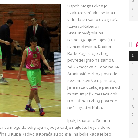
6
Uspeh Mega Leksa je
7
svakako veći ako se ima u
8
vidu da su samo dva igrača
(Luvavu-Kabaro i
Simeunović) bila na
raspologanju Milojeviću u
svim mečevima. Kapiten
Rade Zagorac je zbog
#
povrede igrao na samo 8
1
od 26 mečeva a Kaba na 14.
2
Aranitović je zbog povrede
sezonu završio u januaru,
3
Jaramaza očekuje pauza od
4
minimum još 2 meseca dok
5
u polufinalu zbog povrede
6
neće igrati ni Kaba.
7
Ipak, izabranici Dejana
8
i da mogu da odigraju najbolje kad je najteže. To je viđeno
9
 finalu Kupa Radivoja Koraća su odigrali najbolje kada je bilo