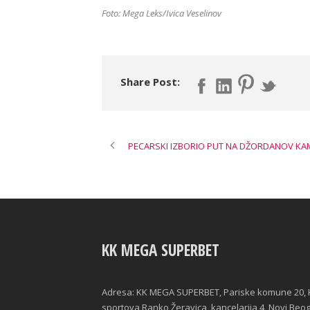
Foto: Mega Leks/Ivica Veselinov
Share Post:
PECARSKI IZBORIO PUT NA DŽORDANOV KA
KK MEGA SUPERBET
Adresa: KK MEGA SUPERBET, Pariske komune 20, 
sportova Ranko Žeravica, kancelarija 4, Novi Beo