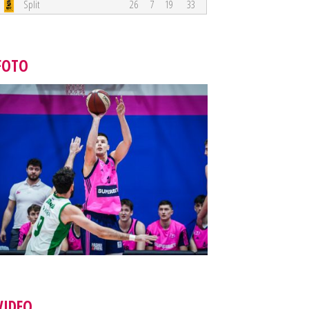
Split
26
7
19
33
FOTO
VIDEO