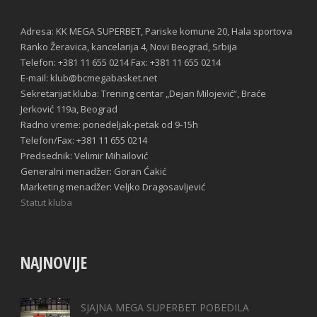
Adresa: KK MEGA SUPERBET, Pariske komune 20, Hala sportova
Ranko Žeravica, kancelarija 4, Novi Beograd, Srbija
Telefon: +381 11 655 0214 Fax: +381 11 655 0214
E-mail: klub@bcmegabasket.net
Sekretarijat kluba: Trening centar „Dejan Milojević“, Braće
Jerković 119a, Beograd
Radno vreme: ponedeljak-petak od 9-15h
Telefon/Fax: +381 11 655 0214
Predsednik: Velimir Mihailović
Generalni menadžer: Goran Ćakić
Marketing menadžer: Veljko Dragosavljević
Statut kluba
NAJNOVIJE
SJAJNA MEGA SUPERBET POBEDILA