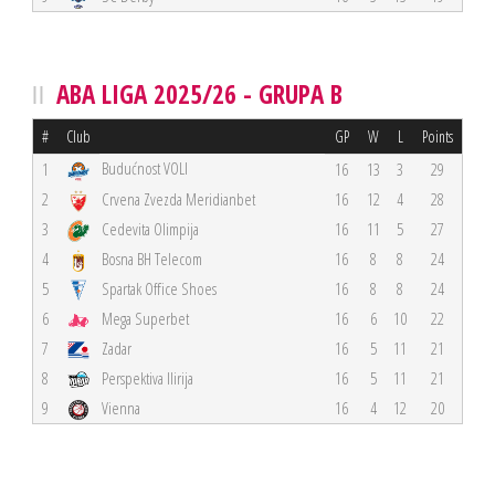
ABA LIGA 2025/26 - GRUPA B
#
Club
GP
W
L
Points
Budućnost VOLI
1
16
13
3
29
2
Crvena Zvezda Meridianbet
16
12
4
28
3
Cedevita Olimpija
16
11
5
27
4
Bosna BH Telecom
16
8
8
24
5
Spartak Office Shoes
16
8
8
24
6
Mega Superbet
16
6
10
22
7
Zadar
16
5
11
21
8
Perspektiva Ilirija
16
5
11
21
9
Vienna
16
4
12
20