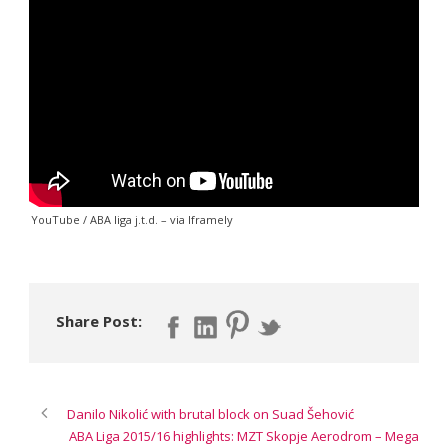
YouTube / ABA liga j.t.d.
– via
Iframely
Share Post:
Danilo Nikolić with brutal block on Suad Šehović
ABA Liga 2015/16 highlights: MZT Skopje Aerodrom – Mega