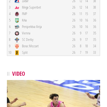
2
Zadar
26
12
14
38
3
Mega Superbet
26
12
14
38
4
FMP
26
11
15
37
5
Krka
26
10
16
36
6
Perspektiva Ilirija
26
10
16
36
7
Vienna
26
9
17
35
8
SC Derby
26
9
17
35
9
Borac Mozzart
26
8
18
34
10
Split
26
7
19
33
VIDEO