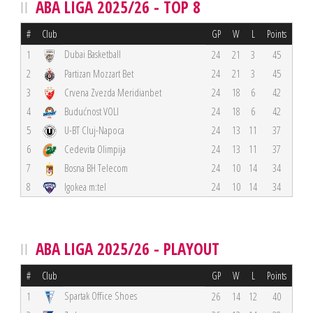
ABA LIGA 2025/26 - TOP 8
#
Club
GP
W
L
Points
Dubai Basketball
1
24
21
3
45
2
Partizan Mozzart Bet
24
21
3
45
3
Crvena Zvezda Meridianbet
24
18
6
42
4
Budućnost VOLI
24
18
6
42
5
U-BT Cluj-Napoca
24
13
11
37
6
Cedevita Olimpija
24
13
11
37
7
Bosna BH Telecom
24
10
14
34
8
Igokea m:tel
24
10
14
34
ABA LIGA 2025/26 - PLAYOUT
#
Club
GP
W
L
Points
Spartak Office Shoes
1
26
14
12
40