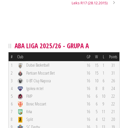
Leks R17 (28.12.2015)
ABA LIGA 2025/26 - GRUPA A
#
Club
GP
W
L
Points
Dubai Basketball
1
16
15
1
31
2
Partizan Mozzart Bet
16
15
1
31
3
U-BT Cluj-Napoca
16
10
6
26
4
Igokea m:tel
16
8
8
24
5
FMP
16
6
10
22
6
Borac Mozzart
16
6
9
22
7
Krka
16
5
11
21
8
Split
16
4
12
20
9
SC Derby
16
3
13
19