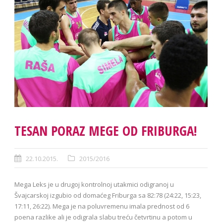
TESAN PORAZ MEGE OD FRIBURGA!
22.10.2015.
2015/2016
Mega Leks je u drugoj kontrolnoj utakmici odigranoj u
Švajcarskoj izgubio od domaćeg Friburga sa 82:78 (24:22, 15:23,
17:11, 26:22). Mega je na poluvremenu imala prednost od 6
poena razlike ali je odigrala slabu treću četvrtinu a potom u