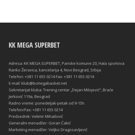
KK MEGA SUPERBET
Adresa: KK MEGA SUPERBET, Pariske komune 20, Hala sportova
Ranko Žeravica, kancelarija 4, Novi Beograd, Srbija
Telefon: +381 11 655 0214 Fax: +381 11 655 0214
E-mail: klub@bcmegabasket.net
Sekretarijat kluba: Trening centar „Dejan Milojević“, Braće
Jerković 119a, Beograd
Radno vreme: ponedeljak-petak od 9-15h
Telefon/Fax: +381 11 655 0214
Predsednik: Velimir Mihailović
Generalni menadžer: Goran Ćakić
Marketing menadžer: Veljko Dragosavljević