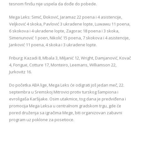
tesnom finišu nije uspela da dođe do pobede.
Mega Leks: Simić, Đoković, Jaramaz 22 poena i 4 asistencije,
Veljković 4 skoka, Pavlović 3 ukradene lopte, Luwawu 11 poena,
6 skokova i 4 ukradene lopte, Zagorac 18 poena i 3 skoka,
Simenunović 1 poen, Nikolić 15 poena, 7 skokova i 4 asistencije,
Janković 11 poena, 4 skoka i 3 ukradene lopte.
Friburg: Kazadi 8, Mbala 3, Miljanić 12, Wright, Damjanović, Kovač
4, Fongue, Cotture 17, Monteiro, Leemans, Williamson 22,
Jurkovitz 16.
Do početka ABA lige, Mega Leks će odigrati još jedan meč, 22.
septembra u Sremskoj Mitrovici protiv turskog šampiona i
evroligaša Karšijake. Osim utakmice, tog dana je predviđena i
promocija Mega Leksa u centralnom gradskom trgu, gde će
pored druženja sa igračima Mege, biti organizovan zabavni
program uz poklone za posetioce.