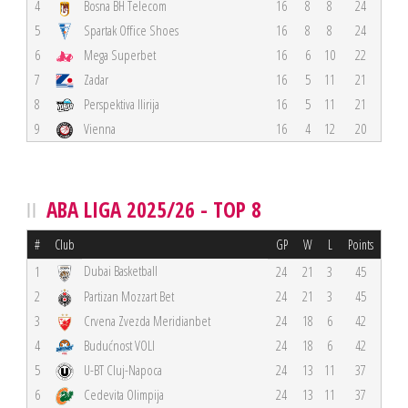
4
Bosna BH Telecom
16
8
8
24
5
Spartak Office Shoes
16
8
8
24
6
Mega Superbet
16
6
10
22
7
Zadar
16
5
11
21
8
Perspektiva Ilirija
16
5
11
21
9
Vienna
16
4
12
20
ABA LIGA 2025/26 - TOP 8
#
Club
GP
W
L
Points
Dubai Basketball
1
24
21
3
45
2
Partizan Mozzart Bet
24
21
3
45
3
Crvena Zvezda Meridianbet
24
18
6
42
4
Budućnost VOLI
24
18
6
42
5
U-BT Cluj-Napoca
24
13
11
37
6
Cedevita Olimpija
24
13
11
37