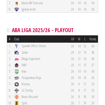
7
Bosna BH Telecom
24
10
14
34
8
Igokea m:tel
24
10
14
34
ABA LIGA 2025/26 - PLAYOUT
#
Club
GP
W
L
Points
Spartak Office Shoes
1
26
14
12
40
2
Zadar
26
12
14
38
3
Mega Superbet
26
12
14
38
4
FMP
26
11
15
37
5
Krka
26
10
16
36
6
Perspektiva Ilirija
26
10
16
36
7
Vienna
26
9
17
35
8
SC Derby
26
9
17
35
9
Borac Mozzart
26
8
18
34
10
Split
26
7
19
33