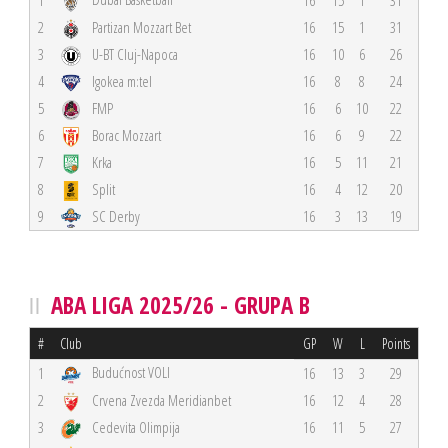
2
Partizan Mozzart Bet
16
15
1
31
3
U-BT Cluj-Napoca
16
10
6
26
4
Igokea m:tel
16
8
8
24
5
FMP
16
6
10
22
6
Borac Mozzart
16
6
9
22
7
Krka
16
5
11
21
8
Split
16
4
12
20
9
SC Derby
16
3
13
19
ABA LIGA 2025/26 - GRUPA B
#
Club
GP
W
L
Points
Budućnost VOLI
1
16
13
3
29
2
Crvena Zvezda Meridianbet
16
12
4
28
3
Cedevita Olimpija
16
11
5
27