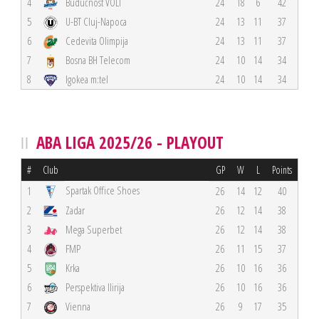
4
Budućnost VOLI
24
18
6
42
5
U-BT Cluj-Napoca
24
13
11
37
6
Cedevita Olimpija
24
13
11
37
7
Bosna BH Telecom
24
10
14
34
8
Igokea m:tel
24
10
14
34
ABA LIGA 2025/26 - PLAYOUT
#
Club
GP
W
L
Points
Spartak Office Shoes
1
26
14
12
40
2
Zadar
26
12
14
38
3
Mega Superbet
26
12
14
38
4
FMP
26
11
15
37
5
Krka
26
10
16
36
6
Perspektiva Ilirija
26
10
16
36
7
Vienna
26
9
17
35