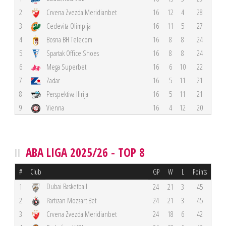
2
Crvena Zvezda Meridianbet
16
12
4
28
3
Cedevita Olimpija
16
11
5
27
4
Bosna BH Telecom
16
8
8
24
5
Spartak Office Shoes
16
8
8
24
6
Mega Superbet
16
6
10
22
7
Zadar
16
5
11
21
8
Perspektiva Ilirija
16
5
11
21
9
Vienna
16
4
12
20
ABA LIGA 2025/26 - TOP 8
#
Club
GP
W
L
Points
Dubai Basketball
1
24
21
3
45
2
Partizan Mozzart Bet
24
21
3
45
3
Crvena Zvezda Meridianbet
24
18
6
42