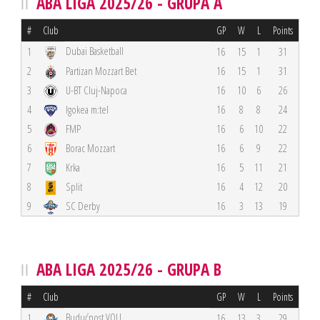
ABA LIGA 2025/26 - GRUPA A
#
Club
GP
W
L
Points
Dubai Basketball
1
16
15
1
31
2
Partizan Mozzart Bet
16
15
1
31
3
U-BT Cluj-Napoca
16
10
6
26
4
Igokea m:tel
16
8
8
24
5
FMP
16
6
10
22
6
Borac Mozzart
16
6
9
22
7
Krka
16
5
11
21
8
Split
16
4
12
20
9
SC Derby
16
3
13
19
ABA LIGA 2025/26 - GRUPA B
#
Club
GP
W
L
Points
Budućnost VOLI
1
16
13
3
29