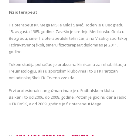
Fizioterapeut
Fizioterapeut KK Mega MIS je Miloš Savić. Rođen je u Beogradu
15. avgusta 1985. godine. Završio je srednju Medicinsku školu u
Beogradu, smer fizioterapeutski tehničar, a na Visokoj sportskoj
i zdravstvenoj školi, smeru fizioterapeut diplomirao je 2011.
godine.
Tokom studija pohađao je praksu na klinikama za rehabiilitaciju
i reumatologiju, ali i u sportskim klubovima i to u FK Partizan i
omladinskoj školi FK Crvena zvezda.
Prvi profesionalni angažman imao je u Fudbalskom klubu
Balkan i to od 2006. do 2008. godine. Potom je godinu dana radio
u FK BASK, a od 2009. godine je fizioterapeut Mege.