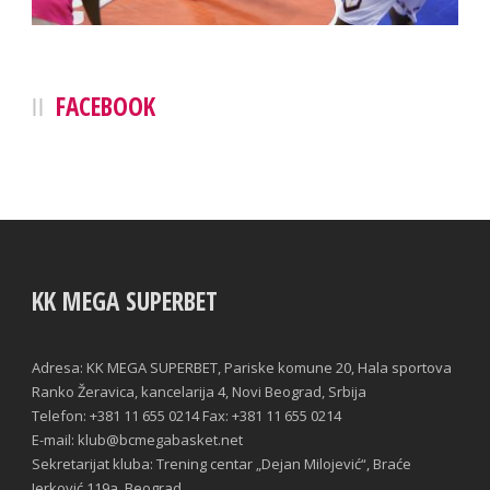
FACEBOOK
KK MEGA SUPERBET
Adresa: KK MEGA SUPERBET, Pariske komune 20, Hala sportova
Ranko Žeravica, kancelarija 4, Novi Beograd, Srbija
Telefon: +381 11 655 0214 Fax: +381 11 655 0214
E-mail: klub@bcmegabasket.net
Sekretarijat kluba: Trening centar „Dejan Milojević“, Braće
Jerković 119a, Beograd