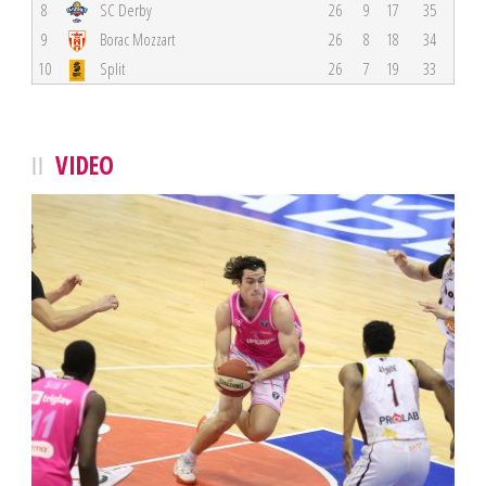
8
SC Derby
26
9
17
35
9
Borac Mozzart
26
8
18
34
10
Split
26
7
19
33
VIDEO