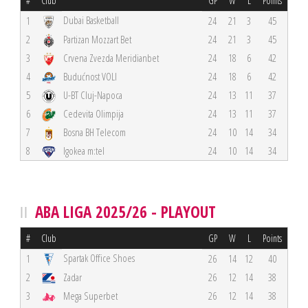
#
Club
GP
W
L
Points
Dubai Basketball
1
24
21
3
45
2
Partizan Mozzart Bet
24
21
3
45
3
Crvena Zvezda Meridianbet
24
18
6
42
4
Budućnost VOLI
24
18
6
42
5
U-BT Cluj-Napoca
24
13
11
37
6
Cedevita Olimpija
24
13
11
37
7
Bosna BH Telecom
24
10
14
34
8
Igokea m:tel
24
10
14
34
ABA LIGA 2025/26 - PLAYOUT
#
Club
GP
W
L
Points
Spartak Office Shoes
1
26
14
12
40
2
Zadar
26
12
14
38
3
Mega Superbet
26
12
14
38