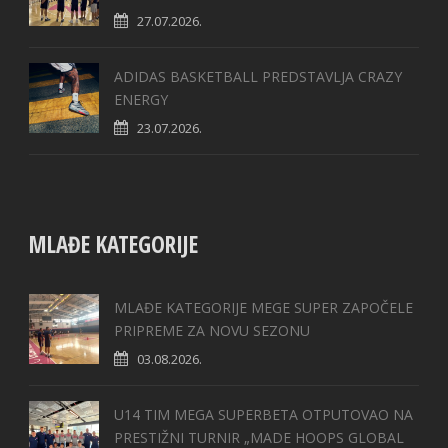
27.07.2026.
ADIDAS BASKETBALL PREDSTAVLJA CRAZY
ENERGY
23.07.2026.
MLAĐE KATEGORIJE
MLAĐE KATEGORIJE MEGE SUPER ZAPOČELE
PRIPREME ZA NOVU SEZONU
03.08.2026.
U14 TIM MEGA SUPERBETA OTPUTOVAO NA
PRESTIŽNI TURNIR „MADE HOOPS GLOBAL