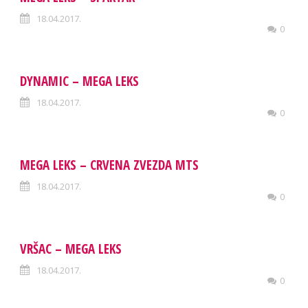
18.04.2017.
0
DYNAMIC – MEGA LEKS
18.04.2017.
0
MEGA LEKS – CRVENA ZVEZDA MTS
18.04.2017.
0
VRŠAC – MEGA LEKS
18.04.2017.
0