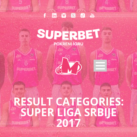
RESULT CATEGORIES:
SUPER LIGA SRBIJE
2017