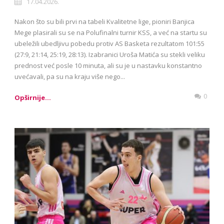
17.04.2026.
Nakon što su bili prvi na tabeli Kvalitetne lige, pioniri Banjica
Mege plasirali su se na Polufinalni turnir KSS, a već na startu su
ubeležili ubedljivu pobedu protiv AS Basketa rezultatom 101:55
(27:9, 21:14, 25:19, 28:13). Izabranici Uroša Matića su stekli veliku
prednost već posle 10 minuta, ali su je u nastavku konstantno
uvećavali, pa su na kraju više nego...
0
Opširnije...