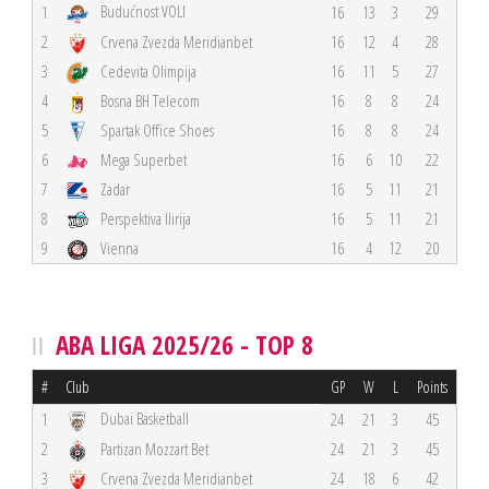
Budućnost VOLI
1
16
13
3
29
2
Crvena Zvezda Meridianbet
16
12
4
28
3
Cedevita Olimpija
16
11
5
27
4
Bosna BH Telecom
16
8
8
24
5
Spartak Office Shoes
16
8
8
24
6
Mega Superbet
16
6
10
22
7
Zadar
16
5
11
21
8
Perspektiva Ilirija
16
5
11
21
9
Vienna
16
4
12
20
ABA LIGA 2025/26 - TOP 8
#
Club
GP
W
L
Points
Dubai Basketball
1
24
21
3
45
2
Partizan Mozzart Bet
24
21
3
45
3
Crvena Zvezda Meridianbet
24
18
6
42