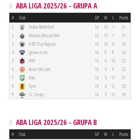
ABA LIGA 2025/26 - GRUPA A
#
Club
GP
W
L
Points
Dubai Basketball
1
16
15
1
31
2
Partizan Mozzart Bet
16
15
1
31
3
U-BT Cluj-Napoca
16
10
6
26
4
Igokea m:tel
16
8
8
24
5
FMP
16
6
10
22
6
Borac Mozzart
16
6
9
22
7
Krka
16
5
11
21
8
Split
16
4
12
20
9
SC Derby
16
3
13
19
ABA LIGA 2025/26 - GRUPA B
#
Club
GP
W
L
Points