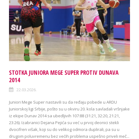
STOTKA JUNIORA MEGE SUPER PROTIV DUNAVA
2014
22.03.2026.
Juniori Mege Super nastavili su da ređaju pobede u ARDU
Juniorskoj ligi Srbije, pošto su u okviru 20. kola savladali vršnjake
iz ekipe Dunav 2014 sa ubedljivih 107:88 (31:21, 32:20, 21:21,
23:26). Izabranici Dejana Pejića su već u prvoj deonici stekli
dvocifren višak, koji su do velikog odmora duplirali, pa su u
drugom poluvremenu bez većih problema uspešno priveli meč...