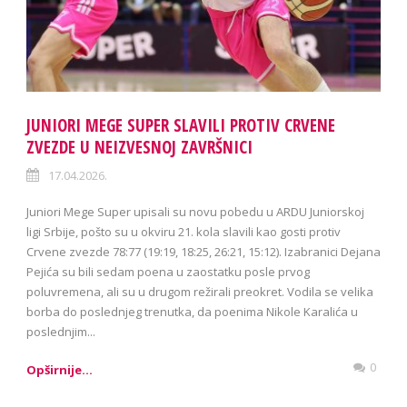
JUNIORI MEGE SUPER SLAVILI PROTIV CRVENE
ZVEZDE U NEIZVESNOJ ZAVRŠNICI
17.04.2026.
Juniori Mege Super upisali su novu pobedu u ARDU Juniorskoj
ligi Srbije, pošto su u okviru 21. kola slavili kao gosti protiv
Crvene zvezde 78:77 (19:19, 18:25, 26:21, 15:12). Izabranici Dejana
Pejića su bili sedam poena u zaostatku posle prvog
poluvremena, ali su u drugom režirali preokret. Vodila se velika
borba do poslednjeg trenutka, da poenima Nikole Karalića u
poslednjim...
0
Opširnije...