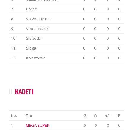
7
Borac
0
0
0
0
8
Vojvodina mts
0
0
0
0
9
Veba basket
0
0
0
0
10
Sloboda
0
0
0
0
11
Sloga
0
0
0
0
12
Konstantin
0
0
0
0
KADETI
No.
Tim
G
W
+/-
P
1
MEGA SUPER
0
0
0
0