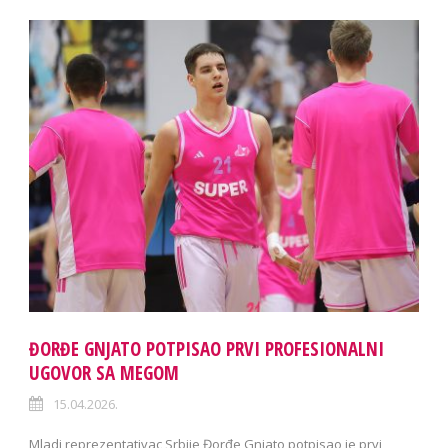
ĐORĐE GNJATO POTPISAO PRVI PROFESIONALNI
UGOVOR SA MEGOM
15.04.2026.
Mladi reprezentativac Srbije Đorđe Gnjato potpisao je prvi