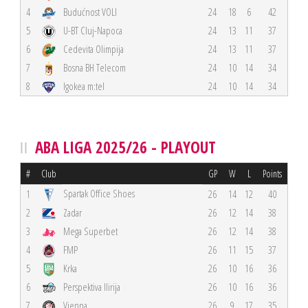
4
Budućnost VOLI
24
18
6
42
5
U-BT Cluj-Napoca
24
13
11
37
6
Cedevita Olimpija
24
13
11
37
7
Bosna BH Telecom
24
10
14
34
8
Igokea m:tel
24
10
14
34
ABA LIGA 2025/26 - PLAYOUT
#
Club
GP
W
L
Points
Spartak Office Shoes
1
26
14
12
40
2
Zadar
26
12
14
38
3
Mega Superbet
26
12
14
38
4
FMP
26
11
15
37
5
Krka
26
10
16
36
6
Perspektiva Ilirija
26
10
16
36
7
Vienna
26
9
17
35