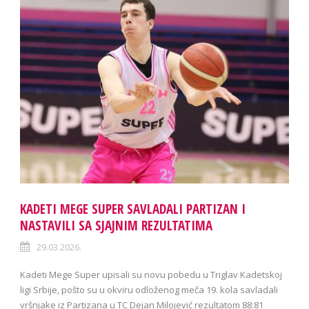
KADETI MEGE SUPER SAVLADALI PARTIZAN I
NASTAVILI SA SJAJNIM REZULTATIMA
29.03.2026.
Kadeti Mege Super upisali su novu pobedu u Triglav Kadetskoj
ligi Srbije, pošto su u okviru odloženog meča 19. kola savladali
vršnjake iz Partizana u TC Dejan Milojević rezultatom 88:81