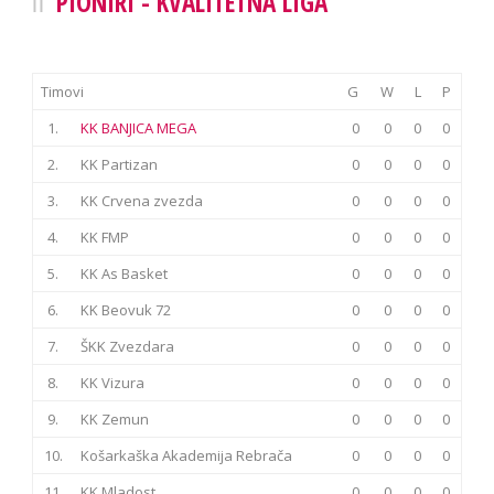
PIONIRI - KVALITETNA LIGA
Timovi
G
W
L
P
1.
KK BANJICA MEGA
0
0
0
0
2.
KK Partizan
0
0
0
0
3.
KK Crvena zvezda
0
0
0
0
4.
KK FMP
0
0
0
0
5.
KK As Basket
0
0
0
0
6.
KK Beovuk 72
0
0
0
0
7.
ŠKK Zvezdara
0
0
0
0
8.
KK Vizura
0
0
0
0
9.
KK Zemun
0
0
0
0
10.
Košarkaška Akademija Rebrača
0
0
0
0
11.
KK Mladost
0
0
0
0