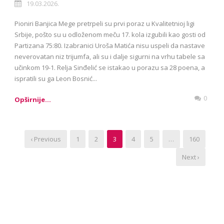
19.03.2026.
Pioniri Banjica Mege pretrpeli su prvi poraz u Kvalitetnioj ligi
Srbije, pošto su u odloženom meču 17. kola izgubili kao gosti od
Partizana 75:80. Izabranici Uroša Matića nisu uspeli da nastave
neverovatan niz trijumfa, ali su i dalje sigurni na vrhu tabele sa
učinkom 19-1. Relja Sinđelić se istakao u porazu sa 28 poena, a
ispratili su ga Leon Bosnić...
0
Opširnije...
‹ Previous
1
2
3
4
5
…
160
Next ›