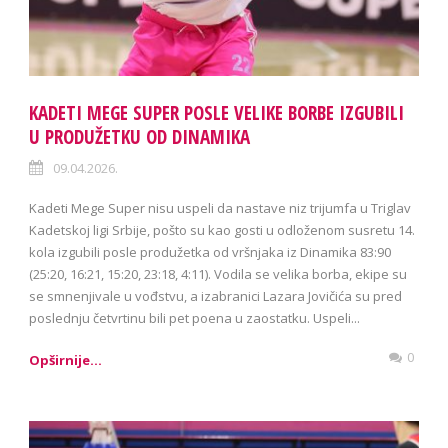
KADETI MEGE SUPER POSLE VELIKE BORBE IZGUBILI
U PRODUŽETKU OD DINAMIKA
09.04.2026.
Kadeti Mege Super nisu uspeli da nastave niz trijumfa u Triglav
Kadetskoj ligi Srbije, pošto su kao gosti u odloženom susretu 14.
kola izgubili posle produžetka od vršnjaka iz Dinamika 83:90
(25:20, 16:21, 15:20, 23:18, 4:11). Vodila se velika borba, ekipe su
se smnenjivale u vođstvu, a izabranici Lazara Jovičića su pred
poslednju četvrtinu bili pet poena u zaostatku. Uspeli...
0
Opširnije...