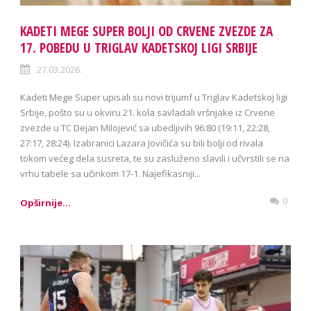
KADETI MEGE SUPER BOLJI OD CRVENE ZVEZDE ZA
17. POBEDU U TRIGLAV KADETSKOJ LIGI SRBIJE
27.03.2026.
Kadeti Mege Super upisali su novi trijumf u Triglav Kadetskoj ligi
Srbije, pošto su u okviru 21. kola savladali vršnjake iz Crvene
zvezde u TC Dejan Milojević sa ubedljivih 96:80 (19:11, 22:28,
27:17, 28:24). Izabranici Lazara Jovičića su bili bolji od rivala
tokom većeg dela susreta, te su zasluženo slavili i učvrstili se na
vrhu tabele sa učinkom 17-1. Najefikasniji...
0
Opširnije...