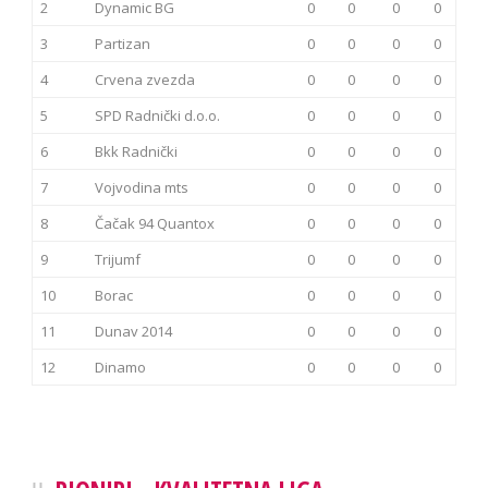
2
Dynamic BG
0
0
0
0
3
Partizan
0
0
0
0
4
Crvena zvezda
0
0
0
0
5
SPD Radnički d.o.o.
0
0
0
0
6
Bkk Radnički
0
0
0
0
7
Vojvodina mts
0
0
0
0
8
Čačak 94 Quantox
0
0
0
0
9
Trijumf
0
0
0
0
10
Borac
0
0
0
0
11
Dunav 2014
0
0
0
0
12
Dinamo
0
0
0
0