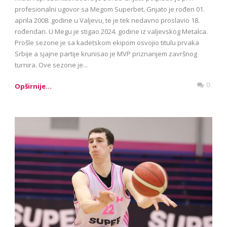
profesionalni ugovor sa Megom Superbet. Gnjato je rođen 01.
aprila 2008. godine u Valjevu, te je tek nedavno proslavio 18.
rođendan. U Megu je stigao 2024. godine iz valjevskog Metalca.
Prošle sezone je sa kadetskom ekipom osvojio titulu prvaka
Srbije a sjajne partije krunisao je MVP priznanjem završnog
turnira. Ove sezone je...
0
Opširnije...