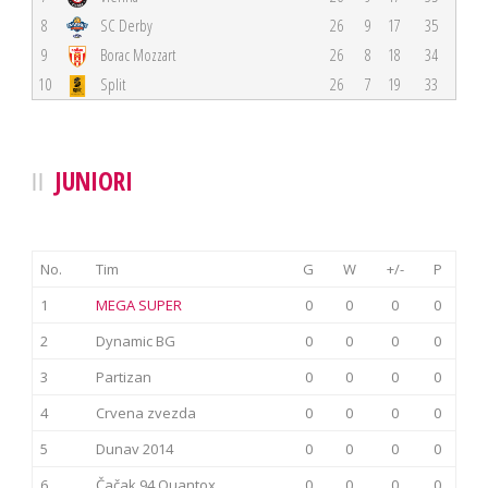
8
SC Derby
26
9
17
35
9
Borac Mozzart
26
8
18
34
10
Split
26
7
19
33
JUNIORI
No.
Tim
G
W
+/-
P
1
MEGA SUPER
0
0
0
0
2
Dynamic BG
0
0
0
0
3
Partizan
0
0
0
0
4
Crvena zvezda
0
0
0
0
5
Dunav 2014
0
0
0
0
6
Čačak 94 Quantox
0
0
0
0