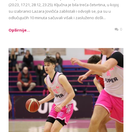
(20:23, 17:21, 28:12, 23:25). Ključna je bila treća četvrtina, u kojoj
su izabranici Lazara Jovičića zablistali i odvojili se, pa su u
odlučujućih 10 minuta sačuvali višak i zasluženo došli...
0
Opširnije...