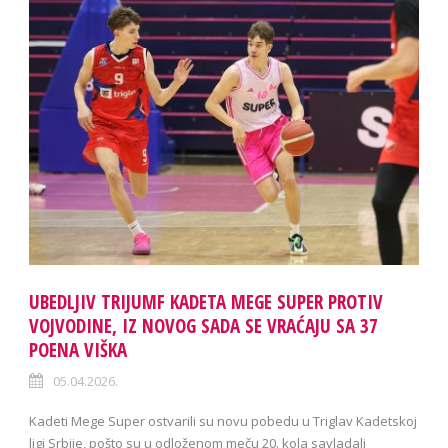
UBEDLJIV TRIJUMF KADETA MEGE SUPER PROTIV
VOJVODINE, IZ NOVOG SADA SE VRAĆAJU SA 37
POENA VIŠKA
05.04.2026.
Kadeti Mege Super ostvarili su novu pobedu u Triglav Kadetskoj
ligi Srbije, pošto su u odloženom meču 20. kola savladali