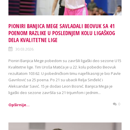
PIONIRI BANJICA MEGE SAVLADALI BEOVUK SA 41
POENOM RAZLIKE U POSLEDNJEM KOLU LIGAŠKOG
DELA KVALITETNE LIGE
30.03.2026.
Pioniri Banjica Mege pobedom su završili ligaški deo sezone U15
Kvalitetne lige. Tim Uroša Matića je u 22. kolu pobedio Beovuk
rezultatom 103:62. U pobedničkom timu najefikasniji je bio Pavle
Gavrilović sa 25 poena. Po 21 su ubacili Relja Sinđelić i
Aleksandar Savić. 15 je dodao Leon Bosnić. Banjica Mega je
ligaški deo sezone završila sa 21 trijumfom i jednim...
0
Opširnije...