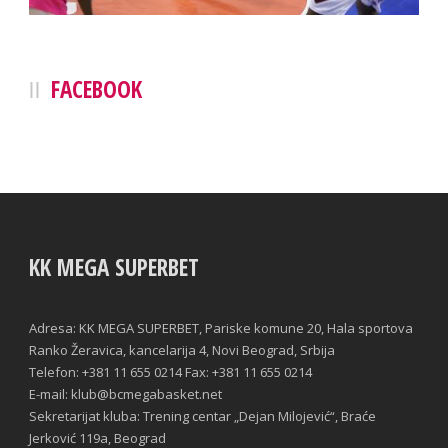
FACEBOOK
KK MEGA SUPERBET
Adresa: KK MEGA SUPERBET, Pariske komune 20, Hala sportova
Ranko Žeravica, kancelarija 4, Novi Beograd, Srbija
Telefon: +381 11 655 0214 Fax: +381 11 655 0214
E-mail: klub@bcmegabasket.net
Sekretarijat kluba: Trening centar „Dejan Milojević“, Braće
Jerković 119a, Beograd