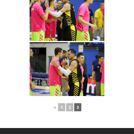
◄
1
2
3