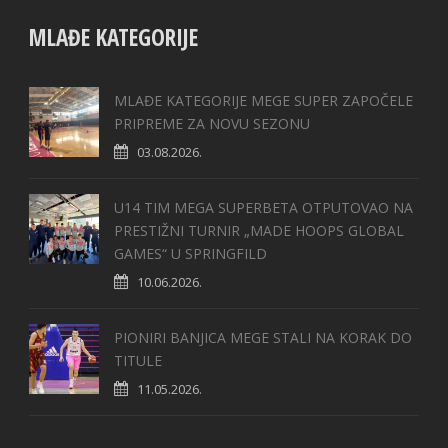
MLAĐE KATEGORIJE
MLAĐE KATEGORIJE MEGE SUPER ZAPOČELE
PRIPREME ZA NOVU SEZONU
03.08.2026.
U14 TIM MEGA SUPERBETA OTPUTOVAO NA
PRESTIŽNI TURNIR „MADE HOOPS GLOBAL
GAMES“ U SPRINGFILD
10.06.2026.
PIONIRI BANJICA MEGE STALI NA KORAK DO
TITULE
11.05.2026.